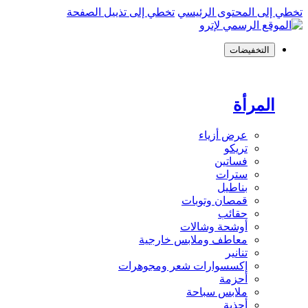
تخطي إلى المحتوى الرئيسي
تخطي إلى تذييل الصفحة
التخفيضات
المرأة
عرض أزياء
تريكو
فساتين
سترات
بناطيل
قمصان وتوبات
حقائب
أوشحة وشالات
معاطف وملابس خارجية
تنانير
إكسسوارات شعر ومجوهرات
أحزمة
ملابس سباحة
أحذية