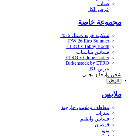
صنادل
عرض الكل
مجموعة خاصة
تشكيلة خريف/شتاء 2026
F/W 26 Etro Summer
ETRO x Tabby Booth
فساتين مناسبات
ETRO x Globe-Trotter
Birkenstock by ETRO
عرض الكل
شحن وإرجاع مجاني
الرجل
ملابس
معاطف وملابس خارجية
سترات
فساتين وأطقم
قمصان
بولو