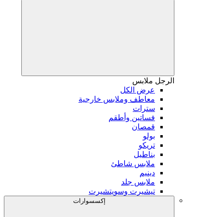
الرجل
ملابس
عرض الكل
معاطف وملابس خارجية
سترات
فساتين وأطقم
قمصان
بولو
تريكو
بناطيل
ملابس شاطئ
دينيم
ملابس جلد
تيشيرت وسويتشيرت
إكسسوارات