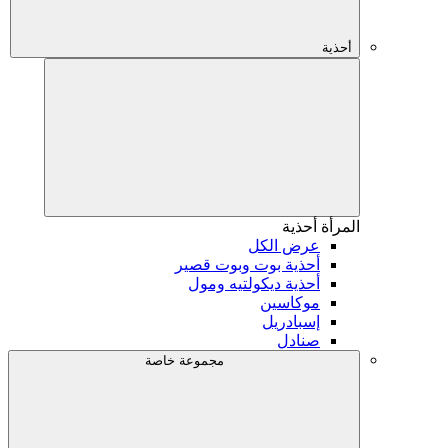
أحذية
المرأة
أحذية
عرض الكل
أحذية بوت وبوت قصير
أحذية ديكولتيه ومول
موكاسين
إسبادريل
صنادل
مجموعة خاصة