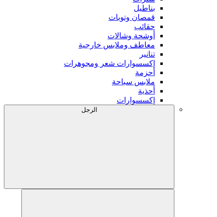
بناطيل
قمصان وتوبات
حقائب
أوشحة وشالات
معاطف وملابس خارجية
تنانير
إكسسوارات شعر ومجوهرات
أحزمة
ملابس سباحة
أحذية
إكسسوارات
الرجل