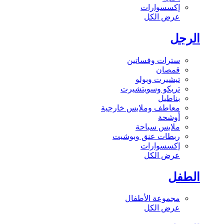
إكسسوارات
عرض الكل
الرجل
سترات وفساتين
قمصان
تيشيرت وبولو
تريكو وسويتشيرت
بناطيل
معاطف وملابس خارجية
أوشحة
ملابس سباحة
ربطات عنق وبوشيت
إكسسوارات
عرض الكل
الطفل
مجموعة الأطفال
عرض الكل