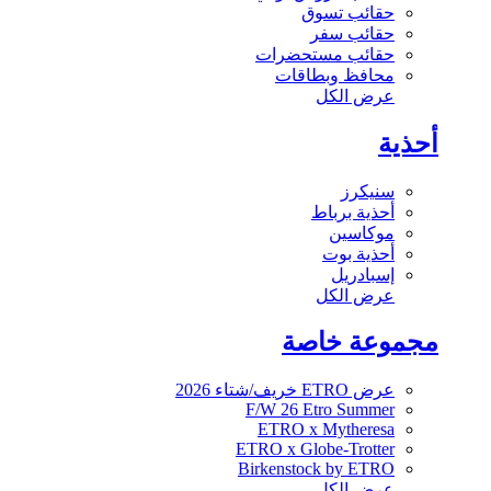
حقائب تسوق
حقائب سفر
حقائب مستحضرات
محافظ وبطاقات
عرض الكل
أحذية
سنيكرز
أحذية برباط
موكاسين
أحذية بوت
إسبادريل
عرض الكل
مجموعة خاصة
عرض ETRO خريف/شتاء 2026
F/W 26 Etro Summer
ETRO x Mytheresa
ETRO x Globe-Trotter
Birkenstock by ETRO
عرض الكل