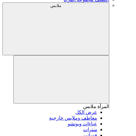
ملابس
المرأة
ملابس
عرض الكل
معاطف وملابس خارجية
عباءات وبونشو
سترات
فساتين