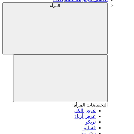
المرأة
التخفيضات
المرأة
عرض الكل
عرض أزياء
تريكو
فساتين
سترات