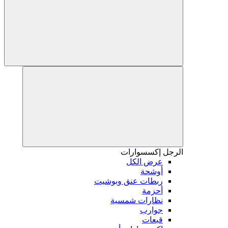
الرجل
إكسسوارات
عرض الكل
أوشحة
ربطات عنق وبوشيت
أحزمة
نظارات شمسية
جوارب
قبعات