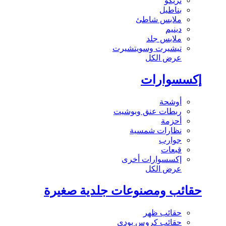
تريكو
بناطيل
ملابس شاطئ
دينيم
ملابس جلد
تيشيرت وسويتشيرت
عرض الكل
إكسسوارات
أوشحة
ربطات عنق وبوشيت
أحزمة
نظارات شمسية
جوارب
قبعات
إكسسوارات أخرى
عرض الكل
حقائب ومصنوعات جلدية صغيرة
حقائب ظهر
حقائب كروس بودي