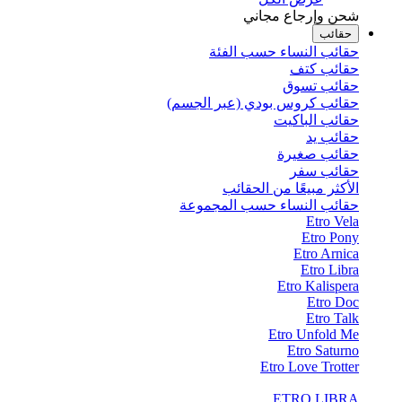
شحن وإرجاع مجاني
حقائب
حقائب النساء حسب الفئة
حقائب كتف
حقائب تسوق
حقائب كروس بودي (عبر الجسم)
حقائب الباكيت
حقائب يد
حقائب صغيرة
حقائب سفر
الأكثر مبيعًا من الحقائب
حقائب النساء حسب المجموعة
Etro Vela
Etro Pony
Etro Arnica
Etro Libra
Etro Kalispera
Etro Doc
Etro Talk
Etro Unfold Me
Etro Saturno
Etro Love Trotter
ETRO LIBRA