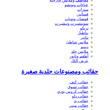
معاطف وملابس خارجية
عباءات وبونشو
سترات
فساتين
قمصان وتوبات
سويتشيرت وتيشيرت
تريكو
بناطيل
تنانير
ملابس شاطئ
دينيم
ملابس جلد
أطقم وتايور
عرض الكل
حقائب ومصنوعات جلدية صغيرة
حقائب كتف
حقائب تسوق
حقائب كروس بودي
حقائب دلو
حقائب يد
حقائب ميني