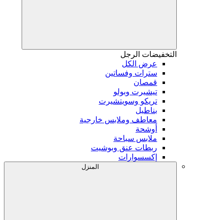
التخفيضات
الرجل
عرض الكل
سترات وفساتين
قمصان
تيشيرت وبولو
تريكو وسويتشيرت
بناطيل
معاطف وملابس خارجية
أوشحة
ملابس سباحة
ربطات عنق وبوشيت
إكسسوارات
المنزل