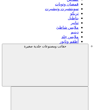
قمصان وتوبات
سويتشيرت وتيشيرت
تريكو
بناطيل
تنانير
ملابس شاطئ
دينيم
ملابس جلد
أطقم وتايور
حقائب ومصنوعات جلدية صغيرة