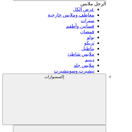
الرجل
ملابس
عرض الكل
معاطف وملابس خارجية
سترات
فساتين وأطقم
قمصان
بولو
تريكو
بناطيل
ملابس شاطئ
دينيم
ملابس جلد
تيشيرت وسويتشيرت
إكسسوارات