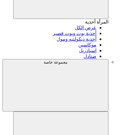
المرأة
أحذية
عرض الكل
أحذية بوت وبوت قصير
أحذية ديكولتيه ومول
موكاسين
إسبادريل
صنادل
مجموعة خاصة