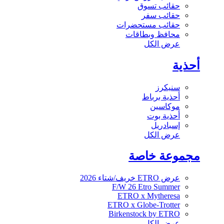
حقائب تسوق
حقائب سفر
حقائب مستحضرات
محافظ وبطاقات
عرض الكل
أحذية
سنيكرز
أحذية برباط
موكاسين
أحذية بوت
إسبادريل
عرض الكل
مجموعة خاصة
عرض ETRO خريف/شتاء 2026
F/W 26 Etro Summer
ETRO x Mytheresa
ETRO x Globe-Trotter
Birkenstock by ETRO
عرض الكل