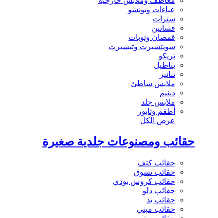
معاطف وملابس خارجية
عباءات وبونشو
سترات
فساتين
قمصان وتوبات
سويتشيرت وتيشيرت
تريكو
بناطيل
تنانير
ملابس شاطئ
دينيم
ملابس جلد
أطقم وتايور
عرض الكل
حقائب ومصنوعات جلدية صغيرة
حقائب كتف
حقائب تسوق
حقائب كروس بودي
حقائب دلو
حقائب يد
حقائب ميني