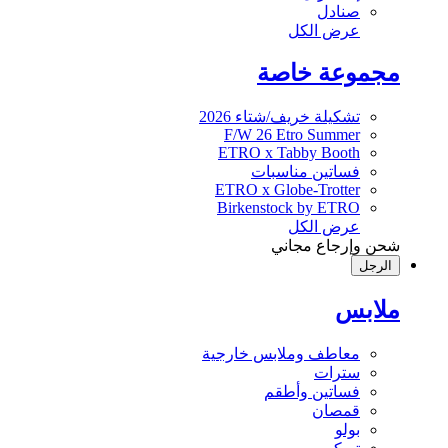
صنادل
عرض الكل
مجموعة خاصة
تشكيلة خريف/شتاء 2026
F/W 26 Etro Summer
ETRO x Tabby Booth
فساتين مناسبات
ETRO x Globe-Trotter
Birkenstock by ETRO
عرض الكل
شحن وإرجاع مجاني
الرجل
ملابس
معاطف وملابس خارجية
سترات
فساتين وأطقم
قمصان
بولو