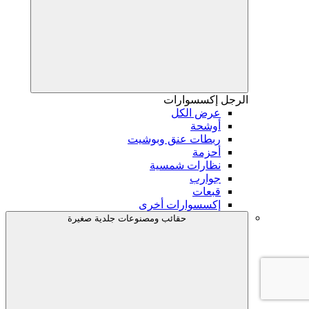
الرجل
إكسسوارات
عرض الكل
أوشحة
ربطات عنق وبوشيت
أحزمة
نظارات شمسية
جوارب
قبعات
إكسسوارات أخرى
حقائب ومصنوعات جلدية صغيرة