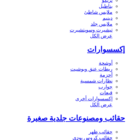
تريكو
بناطيل
ملابس شاطئ
دينيم
ملابس جلد
تيشيرت وسويتشيرت
عرض الكل
إكسسوارات
أوشحة
ربطات عنق وبوشيت
أحزمة
نظارات شمسية
جوارب
قبعات
إكسسوارات أخرى
عرض الكل
حقائب ومصنوعات جلدية صغيرة
حقائب ظهر
حقائب كروس بودي