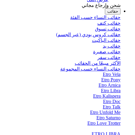
شحن وإرجاع مجاني
حقائب
حقائب النساء حسب الفئة
حقائب كتف
حقائب تسوق
حقائب كروس بودي (عبر الجسم)
حقائب الباكيت
حقائب يد
حقائب صغيرة
حقائب سفر
الأكثر مبيعًا من الحقائب
حقائب النساء حسب المجموعة
Etro Vela
Etro Pony
Etro Arnica
Etro Libra
Etro Kalispera
Etro Doc
Etro Talk
Etro Unfold Me
Etro Saturno
Etro Love Trotter
ETRO LIBRA