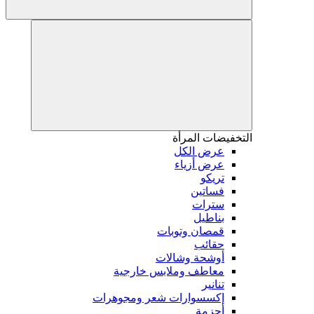
التخفيضات
المرأة
عرض الكل
عرض أزياء
تريكو
فساتين
سترات
بناطيل
قمصان وتوبات
حقائب
أوشحة وشالات
معاطف وملابس خارجية
تنانير
إكسسوارات شعر ومجوهرات
أحزمة