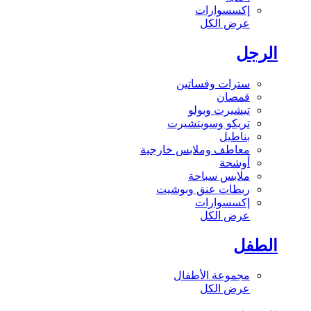
إكسسوارات
عرض الكل
الرجل
سترات وفساتين
قمصان
تيشيرت وبولو
تريكو وسويتشيرت
بناطيل
معاطف وملابس خارجية
أوشحة
ملابس سباحة
ربطات عنق وبوشيت
إكسسوارات
عرض الكل
الطفل
مجموعة الأطفال
عرض الكل