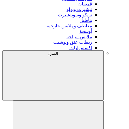
قمصان
تيشيرت وبولو
تريكو وسويتشيرت
بناطيل
معاطف وملابس خارجية
أوشحة
ملابس سباحة
ربطات عنق وبوشيت
إكسسوارات
المنزل