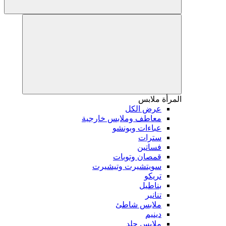
المرأة
ملابس
عرض الكل
معاطف وملابس خارجية
عباءات وبونشو
سترات
فساتين
قمصان وتوبات
سويتشيرت وتيشيرت
تريكو
بناطيل
تنانير
ملابس شاطئ
دينيم
ملابس جلد