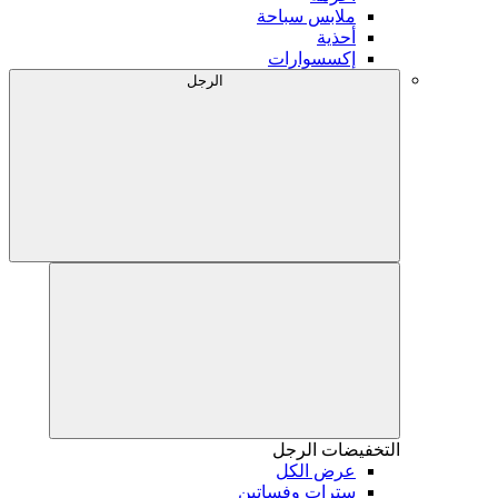
ملابس سباحة
أحذية
إكسسوارات
الرجل
التخفيضات
الرجل
عرض الكل
سترات وفساتين