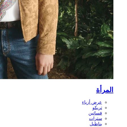
المرأة
عرض أزياء
تريكو
فساتين
سترات
بناطيل