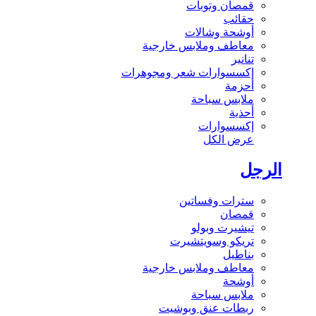
قمصان وتوبات
حقائب
أوشحة وشالات
معاطف وملابس خارجية
تنانير
إكسسوارات شعر ومجوهرات
أحزمة
ملابس سباحة
أحذية
إكسسوارات
عرض الكل
الرجل
سترات وفساتين
قمصان
تيشيرت وبولو
تريكو وسويتشيرت
بناطيل
معاطف وملابس خارجية
أوشحة
ملابس سباحة
ربطات عنق وبوشيت