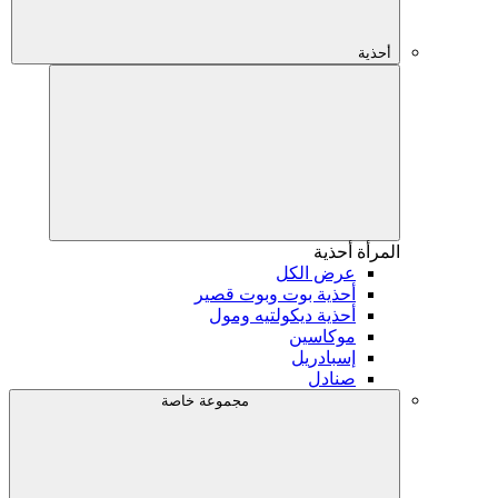
أحذية
المرأة
أحذية
عرض الكل
أحذية بوت وبوت قصير
أحذية ديكولتيه ومول
موكاسين
إسبادريل
صنادل
مجموعة خاصة