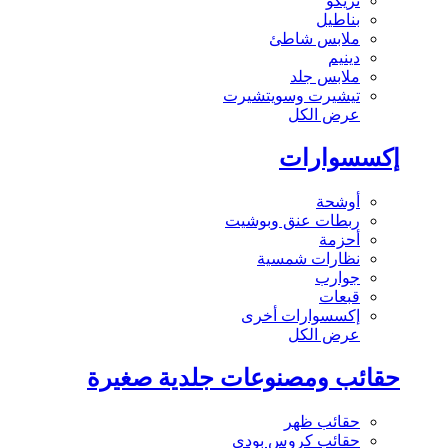
تريكو
بناطيل
ملابس شاطئ
دينيم
ملابس جلد
تيشيرت وسويتشيرت
عرض الكل
إكسسوارات
أوشحة
ربطات عنق وبوشيت
أحزمة
نظارات شمسية
جوارب
قبعات
إكسسوارات أخرى
عرض الكل
حقائب ومصنوعات جلدية صغيرة
حقائب ظهر
حقائب كروس بودي