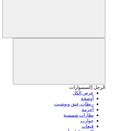
الرجل
إكسسوارات
عرض الكل
أوشحة
ربطات عنق وبوشيت
أحزمة
نظارات شمسية
جوارب
قبعات