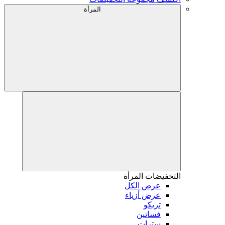
المرأة
التخفيضات
المرأة
عرض الكل
عرض أزياء
تريكو
فساتين
سترات