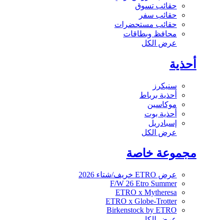
حقائب تسوق
حقائب سفر
حقائب مستحضرات
محافظ وبطاقات
عرض الكل
أحذية
سنيكرز
أحذية برباط
موكاسين
أحذية بوت
إسبادريل
عرض الكل
مجموعة خاصة
عرض ETRO خريف/شتاء 2026
F/W 26 Etro Summer
ETRO x Mytheresa
ETRO x Globe-Trotter
Birkenstock by ETRO
عرض الكل