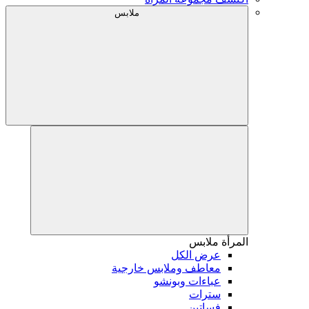
ملابس
المرأة
ملابس
عرض الكل
معاطف وملابس خارجية
عباءات وبونشو
سترات
فساتين