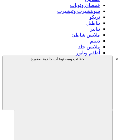
قمصان وتوبات
سويتشيرت وتيشيرت
تريكو
بناطيل
تنانير
ملابس شاطئ
دينيم
ملابس جلد
أطقم وتايور
حقائب ومصنوعات جلدية صغيرة