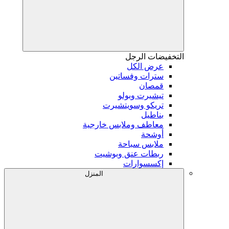
التخفيضات
الرجل
عرض الكل
سترات وفساتين
قمصان
تيشيرت وبولو
تريكو وسويتشيرت
بناطيل
معاطف وملابس خارجية
أوشحة
ملابس سباحة
ربطات عنق وبوشيت
إكسسوارات
المنزل