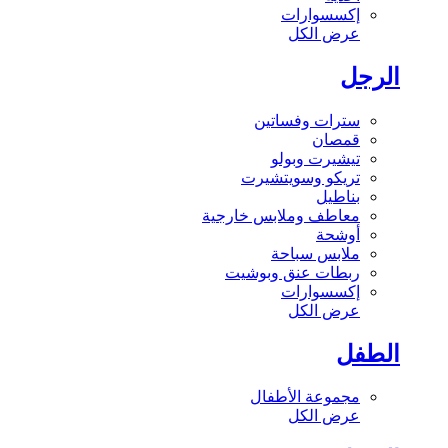
إكسسوارات
عرض الكل
الرجل
سترات وفساتين
قمصان
تيشيرت وبولو
تريكو وسويتشيرت
بناطيل
معاطف وملابس خارجية
أوشحة
ملابس سباحة
ربطات عنق وبوشيت
إكسسوارات
عرض الكل
الطفل
مجموعة الأطفال
عرض الكل