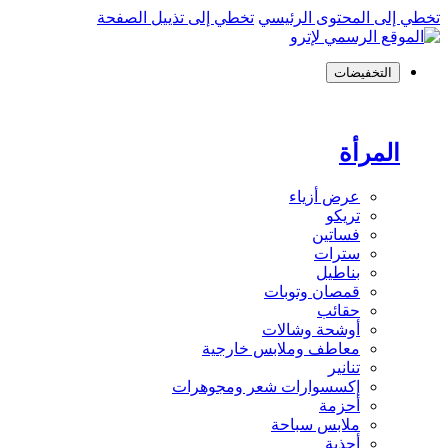
تخطي إلى المحتوى الرئيسي
تخطي إلى تذييل الصفحة
التخفيضات
المرأة
عرض أزياء
تريكو
فساتين
سترات
بناطيل
قمصان وتوبات
حقائب
أوشحة وشالات
معاطف وملابس خارجية
تنانير
إكسسوارات شعر ومجوهرات
أحزمة
ملابس سباحة
أحذية