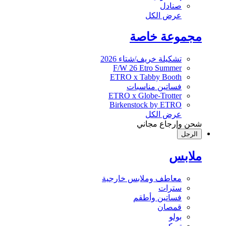
صنادل
عرض الكل
مجموعة خاصة
تشكيلة خريف/شتاء 2026
F/W 26 Etro Summer
ETRO x Tabby Booth
فساتين مناسبات
ETRO x Globe-Trotter
Birkenstock by ETRO
عرض الكل
شحن وإرجاع مجاني
الرجل
ملابس
معاطف وملابس خارجية
سترات
فساتين وأطقم
قمصان
بولو