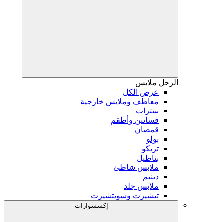
الرجل
ملابس
عرض الكل
معاطف وملابس خارجية
سترات
فساتين وأطقم
قمصان
بولو
تريكو
بناطيل
ملابس شاطئ
دينيم
ملابس جلد
تيشيرت وسويتشيرت
إكسسوارات