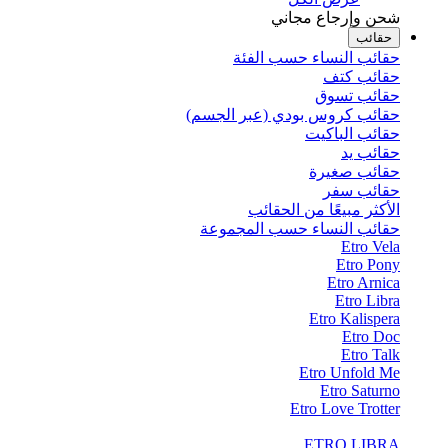
شحن وإرجاع مجاني
حقائب
حقائب النساء حسب الفئة
حقائب كتف
حقائب تسوق
حقائب كروس بودي (عبر الجسم)
حقائب الباكيت
حقائب يد
حقائب صغيرة
حقائب سفر
الأكثر مبيعًا من الحقائب
حقائب النساء حسب المجموعة
Etro Vela
Etro Pony
Etro Arnica
Etro Libra
Etro Kalispera
Etro Doc
Etro Talk
Etro Unfold Me
Etro Saturno
Etro Love Trotter
ETRO LIBRA