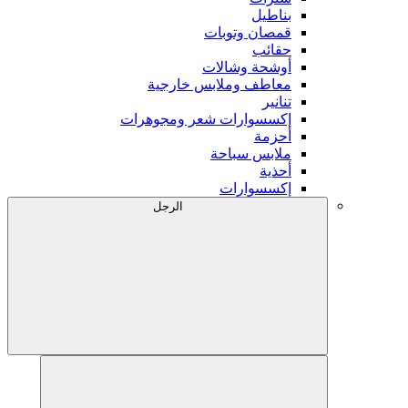
بناطيل
قمصان وتوبات
حقائب
أوشحة وشالات
معاطف وملابس خارجية
تنانير
إكسسوارات شعر ومجوهرات
أحزمة
ملابس سباحة
أحذية
إكسسوارات
الرجل