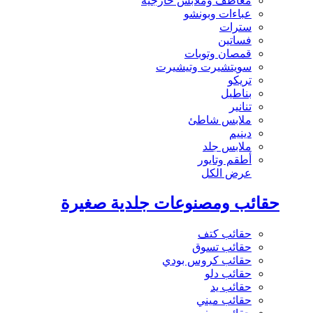
معاطف وملابس خارجية
عباءات وبونشو
سترات
فساتين
قمصان وتوبات
سويتشيرت وتيشيرت
تريكو
بناطيل
تنانير
ملابس شاطئ
دينيم
ملابس جلد
أطقم وتايور
عرض الكل
حقائب ومصنوعات جلدية صغيرة
حقائب كتف
حقائب تسوق
حقائب كروس بودي
حقائب دلو
حقائب يد
حقائب ميني