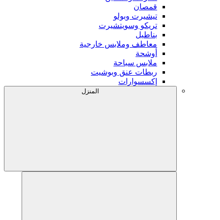
قمصان
تيشيرت وبولو
تريكو وسويتشيرت
بناطيل
معاطف وملابس خارجية
أوشحة
ملابس سباحة
ربطات عنق وبوشيت
إكسسوارات
المنزل