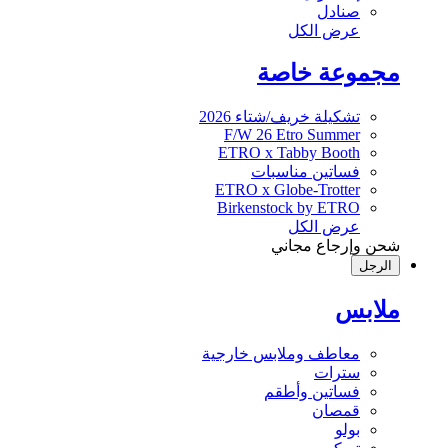
صنادل
عرض الكل
مجموعة خاصة
تشكيلة خريف/شتاء 2026
F/W 26 Etro Summer
ETRO x Tabby Booth
فساتين مناسبات
ETRO x Globe-Trotter
Birkenstock by ETRO
عرض الكل
شحن وإرجاع مجاني
الرجل
ملابس
معاطف وملابس خارجية
سترات
فساتين وأطقم
قمصان
بولو