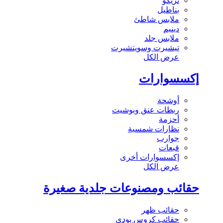
تريكو
بناطيل
ملابس شاطئ
دينيم
ملابس جلد
تيشيرت وسويتشيرت
عرض الكل
إكسسوارات
أوشحة
ربطات عنق وبوشيت
أحزمة
نظارات شمسية
جوارب
قبعات
إكسسوارات أخرى
عرض الكل
حقائب ومصنوعات جلدية صغيرة
حقائب ظهر
حقائب كروس بودي