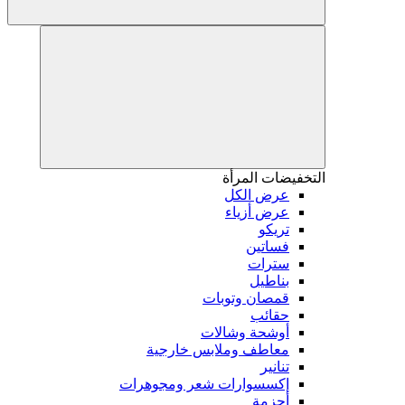
التخفيضات
المرأة
عرض الكل
عرض أزياء
تريكو
فساتين
سترات
بناطيل
قمصان وتوبات
حقائب
أوشحة وشالات
معاطف وملابس خارجية
تنانير
إكسسوارات شعر ومجوهرات
أحزمة