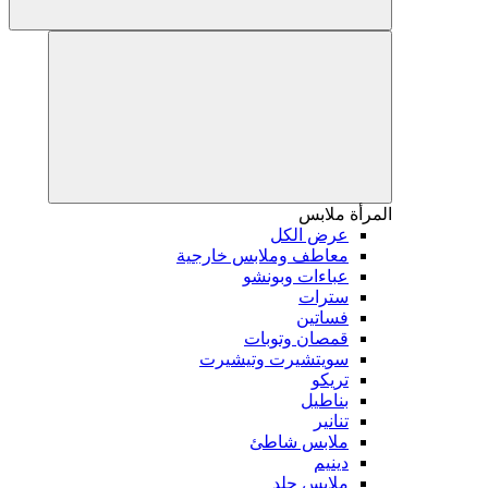
المرأة
ملابس
عرض الكل
معاطف وملابس خارجية
عباءات وبونشو
سترات
فساتين
قمصان وتوبات
سويتشيرت وتيشيرت
تريكو
بناطيل
تنانير
ملابس شاطئ
دينيم
ملابس جلد