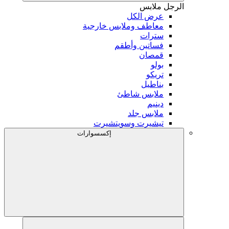
الرجل
ملابس
عرض الكل
معاطف وملابس خارجية
سترات
فساتين وأطقم
قمصان
بولو
تريكو
بناطيل
ملابس شاطئ
دينيم
ملابس جلد
تيشيرت وسويتشيرت
إكسسوارات