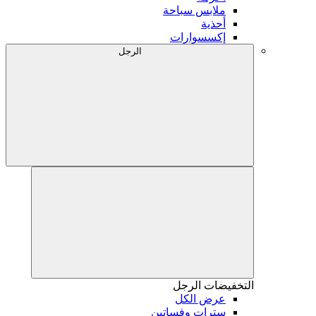
ملابس سباحة
أحذية
إكسسوارات
الرجل
التخفيضات
الرجل
عرض الكل
سترات وفساتين