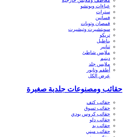
معاطف وملابس خارجية
عباءات وبونشو
سترات
فساتين
قمصان وتوبات
سويتشيرت وتيشيرت
تريكو
بناطيل
تنانير
ملابس شاطئ
دينيم
ملابس جلد
أطقم وتايور
عرض الكل
حقائب ومصنوعات جلدية صغيرة
حقائب كتف
حقائب تسوق
حقائب كروس بودي
حقائب دلو
حقائب يد
حقائب ميني