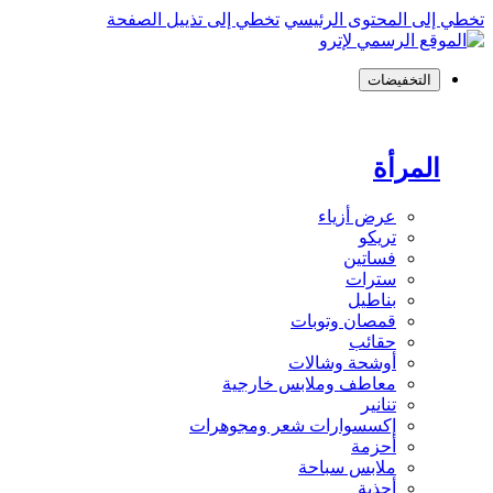
تخطي إلى المحتوى الرئيسي
تخطي إلى تذييل الصفحة
التخفيضات
المرأة
عرض أزياء
تريكو
فساتين
سترات
بناطيل
قمصان وتوبات
حقائب
أوشحة وشالات
معاطف وملابس خارجية
تنانير
إكسسوارات شعر ومجوهرات
أحزمة
ملابس سباحة
أحذية