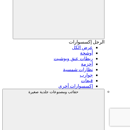
الرجل
إكسسوارات
عرض الكل
أوشحة
ربطات عنق وبوشيت
أحزمة
نظارات شمسية
جوارب
قبعات
إكسسوارات أخرى
حقائب ومصنوعات جلدية صغيرة