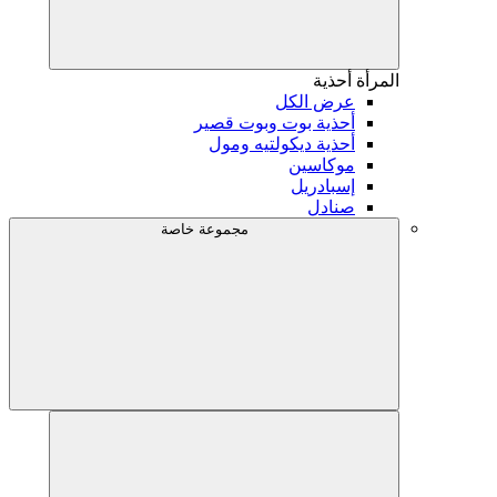
المرأة
أحذية
عرض الكل
أحذية بوت وبوت قصير
أحذية ديكولتيه ومول
موكاسين
إسبادريل
صنادل
مجموعة خاصة