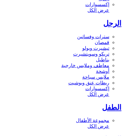
إكسسوارات
عرض الكل
الرجل
سترات وفساتين
قمصان
تيشيرت وبولو
تريكو وسويتشيرت
بناطيل
معاطف وملابس خارجية
أوشحة
ملابس سباحة
ربطات عنق وبوشيت
إكسسوارات
عرض الكل
الطفل
مجموعة الأطفال
عرض الكل