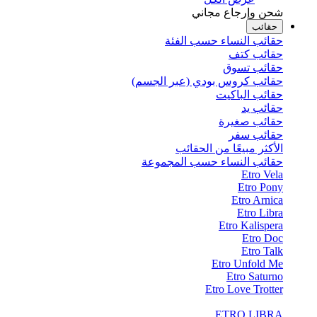
شحن وإرجاع مجاني
حقائب
حقائب النساء حسب الفئة
حقائب كتف
حقائب تسوق
حقائب كروس بودي (عبر الجسم)
حقائب الباكيت
حقائب يد
حقائب صغيرة
حقائب سفر
الأكثر مبيعًا من الحقائب
حقائب النساء حسب المجموعة
Etro Vela
Etro Pony
Etro Arnica
Etro Libra
Etro Kalispera
Etro Doc
Etro Talk
Etro Unfold Me
Etro Saturno
Etro Love Trotter
ETRO LIBRA