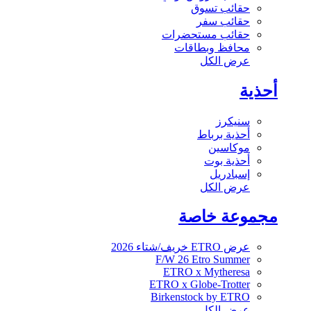
حقائب تسوق
حقائب سفر
حقائب مستحضرات
محافظ وبطاقات
عرض الكل
أحذية
سنيكرز
أحذية برباط
موكاسين
أحذية بوت
إسبادريل
عرض الكل
مجموعة خاصة
عرض ETRO خريف/شتاء 2026
F/W 26 Etro Summer
ETRO x Mytheresa
ETRO x Globe-Trotter
Birkenstock by ETRO
عرض الكل