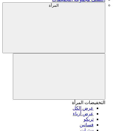
المرأة
التخفيضات
المرأة
عرض الكل
عرض أزياء
تريكو
فساتين
سترات