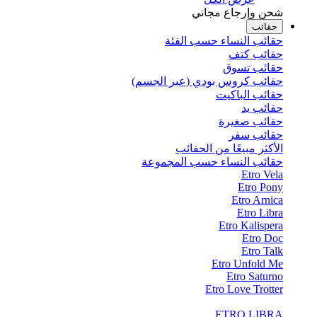
شحن وإرجاع مجاني
حقائب
حقائب النساء حسب الفئة
حقائب كتف
حقائب تسوق
حقائب كروس بودي (عبر الجسم)
حقائب الباكيت
حقائب يد
حقائب صغيرة
حقائب سفر
الأكثر مبيعًا من الحقائب
حقائب النساء حسب المجموعة
Etro Vela
Etro Pony
Etro Arnica
Etro Libra
Etro Kalispera
Etro Doc
Etro Talk
Etro Unfold Me
Etro Saturno
Etro Love Trotter
ETRO LIBRA