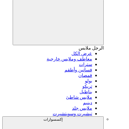
الرجل
ملابس
عرض الكل
معاطف وملابس خارجية
سترات
فساتين وأطقم
قمصان
بولو
تريكو
بناطيل
ملابس شاطئ
دينيم
ملابس جلد
تيشيرت وسويتشيرت
إكسسوارات