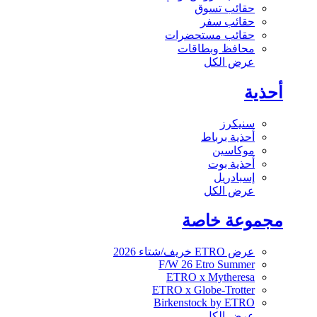
حقائب تسوق
حقائب سفر
حقائب مستحضرات
محافظ وبطاقات
عرض الكل
أحذية
سنيكرز
أحذية برباط
موكاسين
أحذية بوت
إسبادريل
عرض الكل
مجموعة خاصة
عرض ETRO خريف/شتاء 2026
F/W 26 Etro Summer
ETRO x Mytheresa
ETRO x Globe-Trotter
Birkenstock by ETRO
عرض الكل