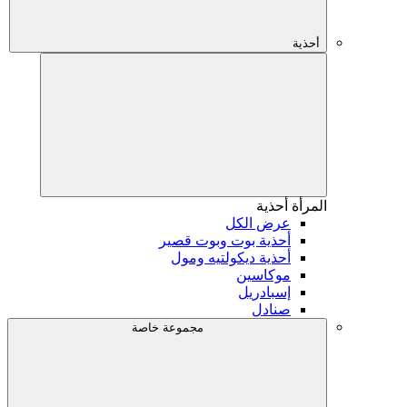
أحذية
المرأة
أحذية
عرض الكل
أحذية بوت وبوت قصير
أحذية ديكولتيه ومول
موكاسين
إسبادريل
صنادل
مجموعة خاصة