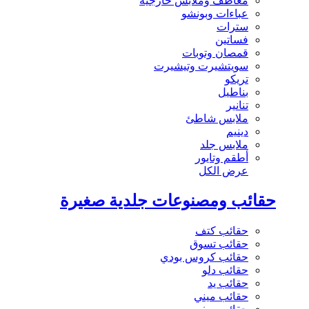
معاطف وملابس خارجية
عباءات وبونشو
سترات
فساتين
قمصان وتوبات
سويتشيرت وتيشيرت
تريكو
بناطيل
تنانير
ملابس شاطئ
دينيم
ملابس جلد
أطقم وتايور
عرض الكل
حقائب ومصنوعات جلدية صغيرة
حقائب كتف
حقائب تسوق
حقائب كروس بودي
حقائب دلو
حقائب يد
حقائب ميني