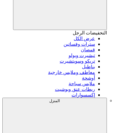
التخفيضات
الرجل
عرض الكل
سترات وفساتين
قمصان
تيشيرت وبولو
تريكو وسويتشيرت
بناطيل
معاطف وملابس خارجية
أوشحة
ملابس سباحة
ربطات عنق وبوشيت
إكسسوارات
المنزل