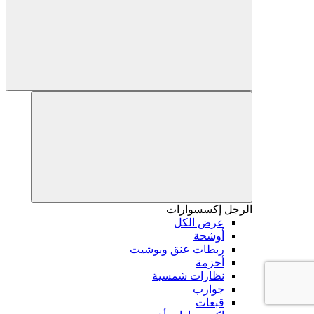
الرجل
إكسسوارات
عرض الكل
أوشحة
ربطات عنق وبوشيت
أحزمة
نظارات شمسية
جوارب
قبعات