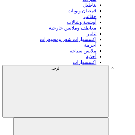
بناطيل
قمصان وتوبات
حقائب
أوشحة وشالات
معاطف وملابس خارجية
تنانير
إكسسوارات شعر ومجوهرات
أحزمة
ملابس سباحة
أحذية
إكسسوارات
الرجل