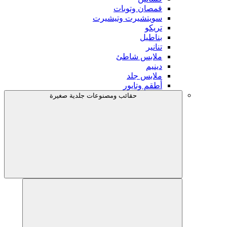
قمصان وتوبات
سويتشيرت وتيشيرت
تريكو
بناطيل
تنانير
ملابس شاطئ
دينيم
ملابس جلد
أطقم وتايور
حقائب ومصنوعات جلدية صغيرة