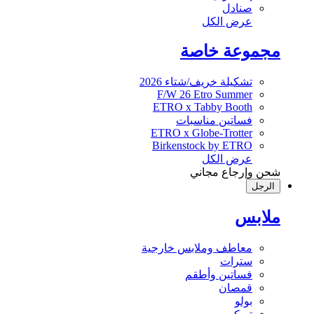
صنادل
عرض الكل
مجموعة خاصة
تشكيلة خريف/شتاء 2026
F/W 26 Etro Summer
ETRO x Tabby Booth
فساتين مناسبات
ETRO x Globe-Trotter
Birkenstock by ETRO
عرض الكل
شحن وإرجاع مجاني
الرجل
ملابس
معاطف وملابس خارجية
سترات
فساتين وأطقم
قمصان
بولو