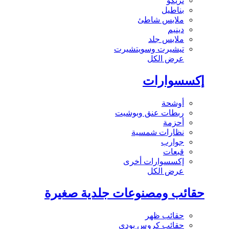
تريكو
بناطيل
ملابس شاطئ
دينيم
ملابس جلد
تيشيرت وسويتشيرت
عرض الكل
إكسسوارات
أوشحة
ربطات عنق وبوشيت
أحزمة
نظارات شمسية
جوارب
قبعات
إكسسوارات أخرى
عرض الكل
حقائب ومصنوعات جلدية صغيرة
حقائب ظهر
حقائب كروس بودي