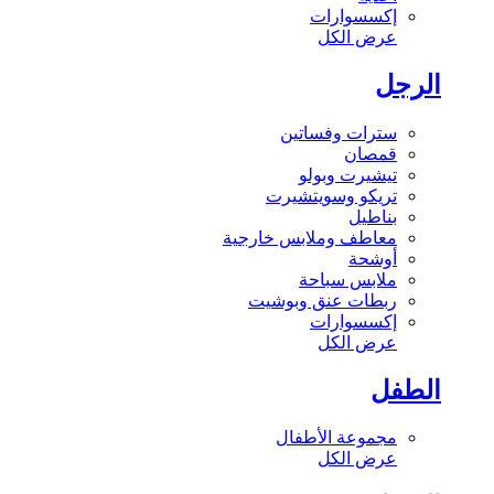
إكسسوارات
عرض الكل
الرجل
سترات وفساتين
قمصان
تيشيرت وبولو
تريكو وسويتشيرت
بناطيل
معاطف وملابس خارجية
أوشحة
ملابس سباحة
ربطات عنق وبوشيت
إكسسوارات
عرض الكل
الطفل
مجموعة الأطفال
عرض الكل