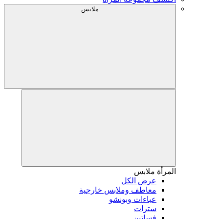
ملابس
المرأة
ملابس
عرض الكل
معاطف وملابس خارجية
عباءات وبونشو
سترات
فساتين