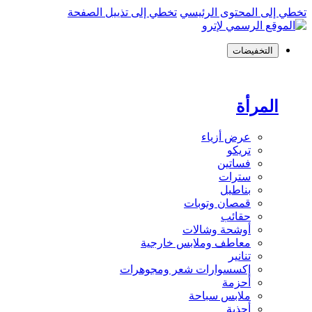
تخطي إلى المحتوى الرئيسي
تخطي إلى تذييل الصفحة
التخفيضات
المرأة
عرض أزياء
تريكو
فساتين
سترات
بناطيل
قمصان وتوبات
حقائب
أوشحة وشالات
معاطف وملابس خارجية
تنانير
إكسسوارات شعر ومجوهرات
أحزمة
ملابس سباحة
أحذية