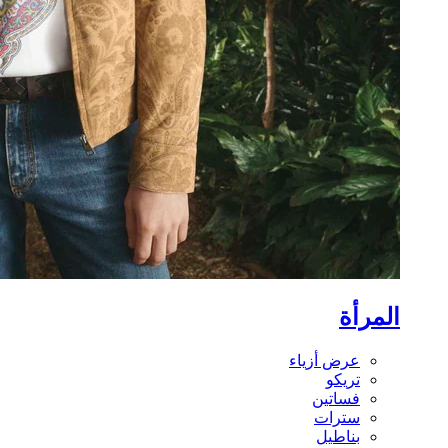
المرأة
عرض أزياء
تريكو
فساتين
سترات
بناطيل