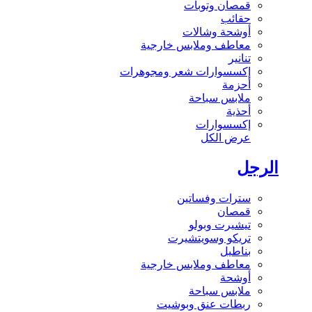
قمصان وتوبات
حقائب
أوشحة وشالات
معاطف وملابس خارجية
تنانير
إكسسوارات شعر ومجوهرات
أحزمة
ملابس سباحة
أحذية
إكسسوارات
عرض الكل
الرجل
سترات وفساتين
قمصان
تيشيرت وبولو
تريكو وسويتشيرت
بناطيل
معاطف وملابس خارجية
أوشحة
ملابس سباحة
ربطات عنق وبوشيت