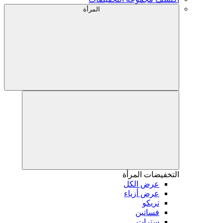
المرأة
التخفيضات
المرأة
عرض الكل
عرض أزياء
تريكو
فساتين
سترات