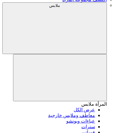
ملابس
المرأة
ملابس
عرض الكل
معاطف وملابس خارجية
عباءات وبونشو
سترات
فساتين