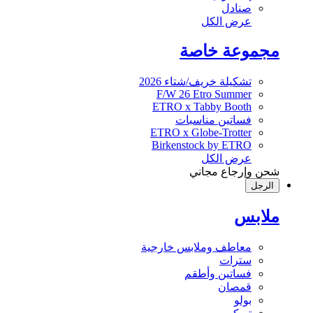
صنادل
عرض الكل
مجموعة خاصة
تشكيلة خريف/شتاء 2026
F/W 26 Etro Summer
ETRO x Tabby Booth
فساتين مناسبات
ETRO x Globe-Trotter
Birkenstock by ETRO
عرض الكل
شحن وإرجاع مجاني
الرجل
ملابس
معاطف وملابس خارجية
سترات
فساتين وأطقم
قمصان
بولو