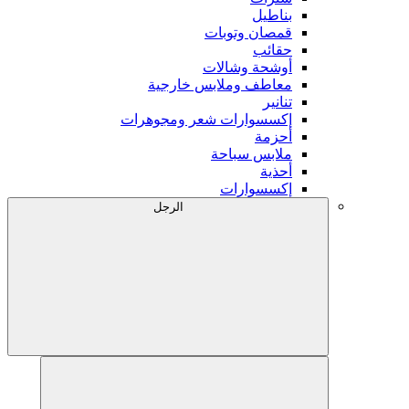
بناطيل
قمصان وتوبات
حقائب
أوشحة وشالات
معاطف وملابس خارجية
تنانير
إكسسوارات شعر ومجوهرات
أحزمة
ملابس سباحة
أحذية
إكسسوارات
الرجل