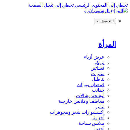
تخطي إلى المحتوى الرئيسي
تخطي إلى تذييل الصفحة
التخفيضات
المرأة
عرض أزياء
تريكو
فساتين
سترات
بناطيل
قمصان وتوبات
حقائب
أوشحة وشالات
معاطف وملابس خارجية
تنانير
إكسسوارات شعر ومجوهرات
أحزمة
ملابس سباحة
أحذية