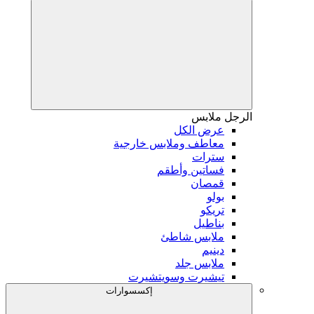
الرجل
ملابس
عرض الكل
معاطف وملابس خارجية
سترات
فساتين وأطقم
قمصان
بولو
تريكو
بناطيل
ملابس شاطئ
دينيم
ملابس جلد
تيشيرت وسويتشيرت
إكسسوارات