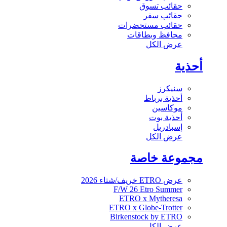
حقائب تسوق
حقائب سفر
حقائب مستحضرات
محافظ وبطاقات
عرض الكل
أحذية
سنيكرز
أحذية برباط
موكاسين
أحذية بوت
إسبادريل
عرض الكل
مجموعة خاصة
عرض ETRO خريف/شتاء 2026
F/W 26 Etro Summer
ETRO x Mytheresa
ETRO x Globe-Trotter
Birkenstock by ETRO
عرض الكل