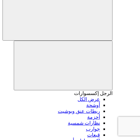
الرجل
إكسسوارات
عرض الكل
أوشحة
ربطات عنق وبوشيت
أحزمة
نظارات شمسية
جوارب
قبعات