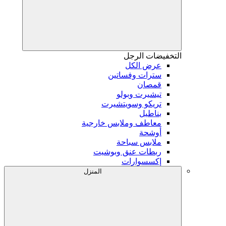
التخفيضات
الرجل
عرض الكل
سترات وفساتين
قمصان
تيشيرت وبولو
تريكو وسويتشيرت
بناطيل
معاطف وملابس خارجية
أوشحة
ملابس سباحة
ربطات عنق وبوشيت
إكسسوارات
المنزل