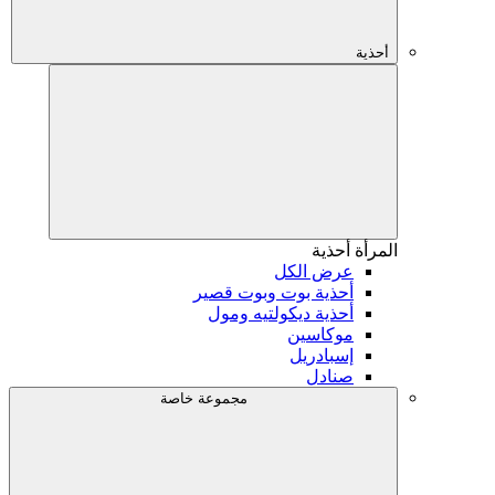
أحذية
المرأة
أحذية
عرض الكل
أحذية بوت وبوت قصير
أحذية ديكولتيه ومول
موكاسين
إسبادريل
صنادل
مجموعة خاصة