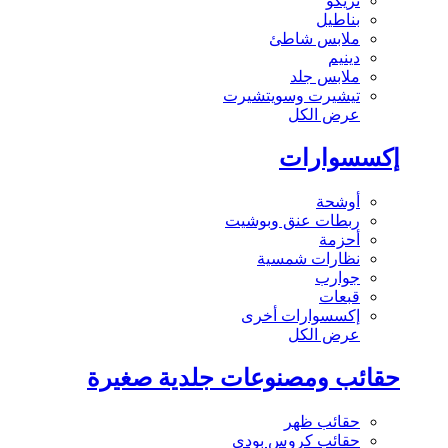
تريكو
بناطيل
ملابس شاطئ
دينيم
ملابس جلد
تيشيرت وسويتشيرت
عرض الكل
إكسسوارات
أوشحة
ربطات عنق وبوشيت
أحزمة
نظارات شمسية
جوارب
قبعات
إكسسوارات أخرى
عرض الكل
حقائب ومصنوعات جلدية صغيرة
حقائب ظهر
حقائب كروس بودي