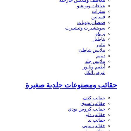
معاطف وملابس خارجية
عباءات وبونشو
سترات
فساتين
قمصان وتوبات
سويتشيرت وتيشيرت
تريكو
بناطيل
تنانير
ملابس شاطئ
دينيم
ملابس جلد
أطقم وتايور
عرض الكل
حقائب ومصنوعات جلدية صغيرة
حقائب كتف
حقائب تسوق
حقائب كروس بودي
حقائب دلو
حقائب يد
حقائب ميني