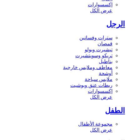
إكسسوارات
عرض الكل
الرجل
سترات وفساتين
قمصان
تيشيرت وبولو
تريكو وسويتشيرت
بناطيل
معاطف وملابس خارجية
أوشحة
ملابس سباحة
ربطات عنق وبوشيت
إكسسوارات
عرض الكل
الطفل
مجموعة الأطفال
عرض الكل