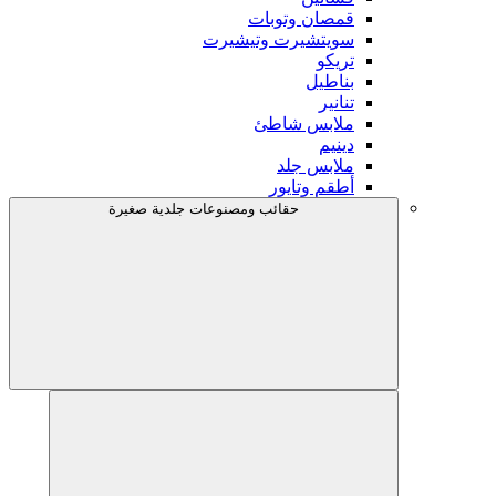
قمصان وتوبات
سويتشيرت وتيشيرت
تريكو
بناطيل
تنانير
ملابس شاطئ
دينيم
ملابس جلد
أطقم وتايور
حقائب ومصنوعات جلدية صغيرة