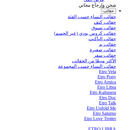
شحن وإرجاع مجاني
حقائب
حقائب النساء حسب الفئة
حقائب كتف
حقائب تسوق
حقائب كروس بودي (عبر الجسم)
حقائب الباكيت
حقائب يد
حقائب صغيرة
حقائب سفر
الأكثر مبيعًا من الحقائب
حقائب النساء حسب المجموعة
Etro Vela
Etro Pony
Etro Arnica
Etro Libra
Etro Kalispera
Etro Doc
Etro Talk
Etro Unfold Me
Etro Saturno
Etro Love Trotter
ETRO LIBRA