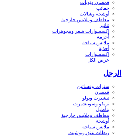
قمصان وتوبات
حقائب
أوشحة وشالات
معاطف وملابس خارجية
تنانير
إكسسوارات شعر ومجوهرات
أحزمة
ملابس سباحة
أحذية
إكسسوارات
عرض الكل
الرجل
سترات وفساتين
قمصان
تيشيرت وبولو
تريكو وسويتشيرت
بناطيل
معاطف وملابس خارجية
أوشحة
ملابس سباحة
ربطات عنق وبوشيت