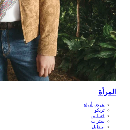
المرأة
عرض أزياء
تريكو
فساتين
سترات
بناطيل