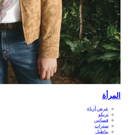
المرأة
عرض أزياء
تريكو
فساتين
سترات
بناطيل