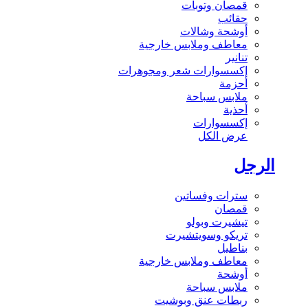
قمصان وتوبات
حقائب
أوشحة وشالات
معاطف وملابس خارجية
تنانير
إكسسوارات شعر ومجوهرات
أحزمة
ملابس سباحة
أحذية
إكسسوارات
عرض الكل
الرجل
سترات وفساتين
قمصان
تيشيرت وبولو
تريكو وسويتشيرت
بناطيل
معاطف وملابس خارجية
أوشحة
ملابس سباحة
ربطات عنق وبوشيت