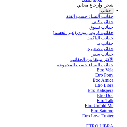
شحن وإرجاع مجاني
حقائب
حقائب النساء حسب الفئة
حقائب كتف
حقائب تسوق
حقائب كروس بودي (عبر الجسم)
حقائب الباكيت
حقائب يد
حقائب صغيرة
حقائب سفر
الأكثر مبيعًا من الحقائب
حقائب النساء حسب المجموعة
Etro Vela
Etro Pony
Etro Arnica
Etro Libra
Etro Kalispera
Etro Doc
Etro Talk
Etro Unfold Me
Etro Saturno
Etro Love Trotter
ETRO LIBRA