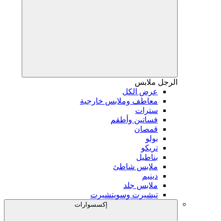
الرجل
ملابس
عرض الكل
معاطف وملابس خارجية
سترات
فساتين وأطقم
قمصان
بولو
تريكو
بناطيل
ملابس شاطئ
دينيم
ملابس جلد
تيشيرت وسويتشيرت
إكسسوارات