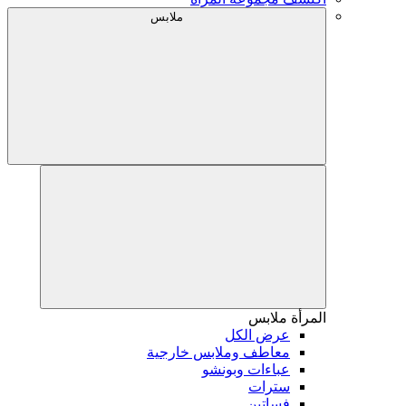
ملابس
المرأة
ملابس
عرض الكل
معاطف وملابس خارجية
عباءات وبونشو
سترات
فساتين