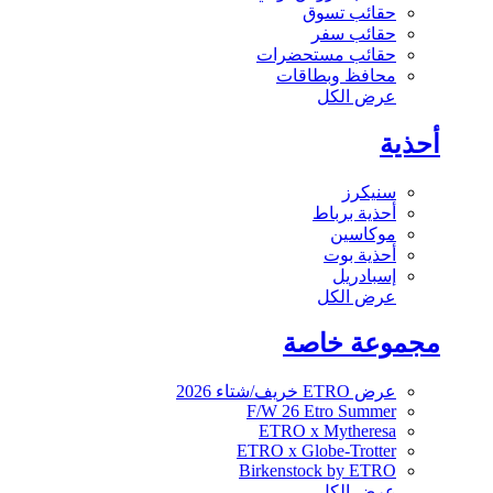
حقائب تسوق
حقائب سفر
حقائب مستحضرات
محافظ وبطاقات
عرض الكل
أحذية
سنيكرز
أحذية برباط
موكاسين
أحذية بوت
إسبادريل
عرض الكل
مجموعة خاصة
عرض ETRO خريف/شتاء 2026
F/W 26 Etro Summer
ETRO x Mytheresa
ETRO x Globe-Trotter
Birkenstock by ETRO
عرض الكل