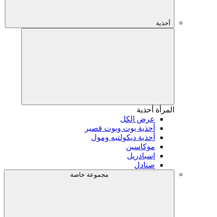
أحذية
المرأة
أحذية
عرض الكل
أحذية بوت وبوت قصير
أحذية ديكولتيه ومول
موكاسين
إسبادريل
صنادل
مجموعة خاصة