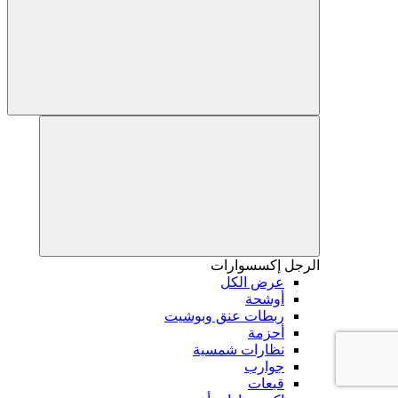
الرجل
إكسسوارات
عرض الكل
أوشحة
ربطات عنق وبوشيت
أحزمة
نظارات شمسية
جوارب
قبعات