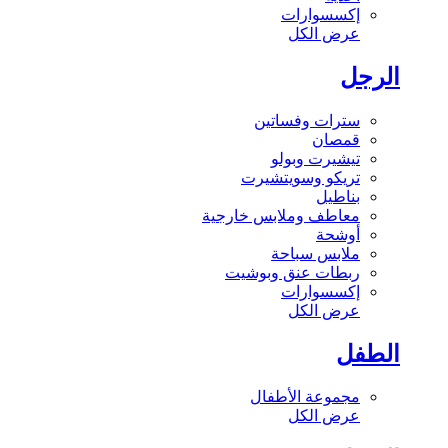
إكسسوارات
عرض الكل
الرجل
سترات وفساتين
قمصان
تيشيرت وبولو
تريكو وسويتشيرت
بناطيل
معاطف وملابس خارجية
أوشحة
ملابس سباحة
ربطات عنق وبوشيت
إكسسوارات
عرض الكل
الطفل
مجموعة الأطفال
عرض الكل