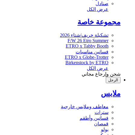
صنادل
عرض الكل
مجموعة خاصة
تشكيلة خريف/شتاء 2026
F/W 26 Etro Summer
ETRO x Tabby Booth
فساتين مناسبات
ETRO x Globe-Trotter
Birkenstock by ETRO
عرض الكل
شحن وإرجاع مجاني
الرجل
ملابس
معاطف وملابس خارجية
سترات
فساتين وأطقم
قمصان
بولو