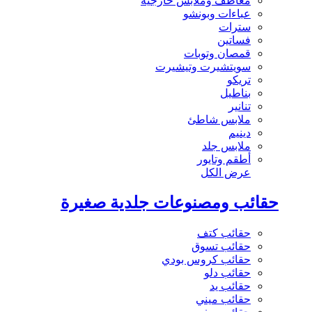
معاطف وملابس خارجية
عباءات وبونشو
سترات
فساتين
قمصان وتوبات
سويتشيرت وتيشيرت
تريكو
بناطيل
تنانير
ملابس شاطئ
دينيم
ملابس جلد
أطقم وتايور
عرض الكل
حقائب ومصنوعات جلدية صغيرة
حقائب كتف
حقائب تسوق
حقائب كروس بودي
حقائب دلو
حقائب يد
حقائب ميني