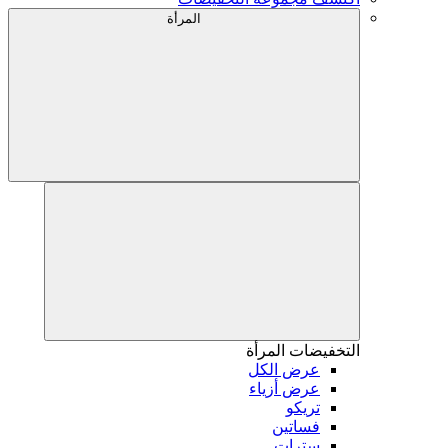
المرأة
التخفيضات
المرأة
عرض الكل
عرض أزياء
تريكو
فساتين
سترات