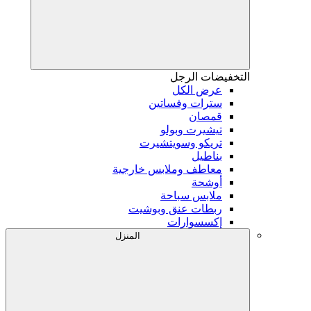
التخفيضات
الرجل
عرض الكل
سترات وفساتين
قمصان
تيشيرت وبولو
تريكو وسويتشيرت
بناطيل
معاطف وملابس خارجية
أوشحة
ملابس سباحة
ربطات عنق وبوشيت
إكسسوارات
المنزل