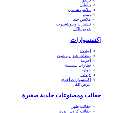
تريكو
بناطيل
ملابس شاطئ
دينيم
ملابس جلد
تيشيرت وسويتشيرت
عرض الكل
إكسسوارات
أوشحة
ربطات عنق وبوشيت
أحزمة
نظارات شمسية
جوارب
قبعات
إكسسوارات أخرى
عرض الكل
حقائب ومصنوعات جلدية صغيرة
حقائب ظهر
حقائب كروس بودي