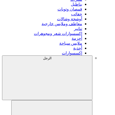
بناطيل
قمصان وتوبات
حقائب
أوشحة وشالات
معاطف وملابس خارجية
تنانير
إكسسوارات شعر ومجوهرات
أحزمة
ملابس سباحة
أحذية
إكسسوارات
الرجل