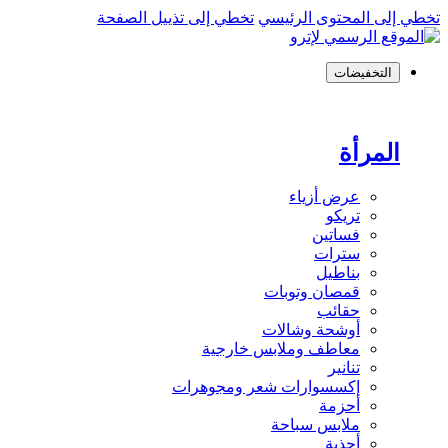
تخطي إلى المحتوى الرئيسي
تخطي إلى تذييل الصفحة
التخفيضات
المرأة
عرض أزياء
تريكو
فساتين
سترات
بناطيل
قمصان وتوبات
حقائب
أوشحة وشالات
معاطف وملابس خارجية
تنانير
إكسسوارات شعر ومجوهرات
أحزمة
ملابس سباحة
أحذية