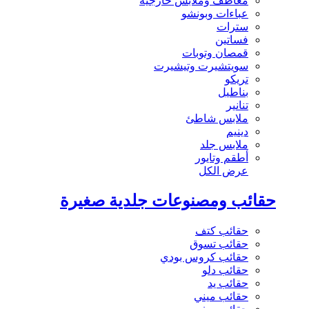
معاطف وملابس خارجية
عباءات وبونشو
سترات
فساتين
قمصان وتوبات
سويتشيرت وتيشيرت
تريكو
بناطيل
تنانير
ملابس شاطئ
دينيم
ملابس جلد
أطقم وتايور
عرض الكل
حقائب ومصنوعات جلدية صغيرة
حقائب كتف
حقائب تسوق
حقائب كروس بودي
حقائب دلو
حقائب يد
حقائب ميني