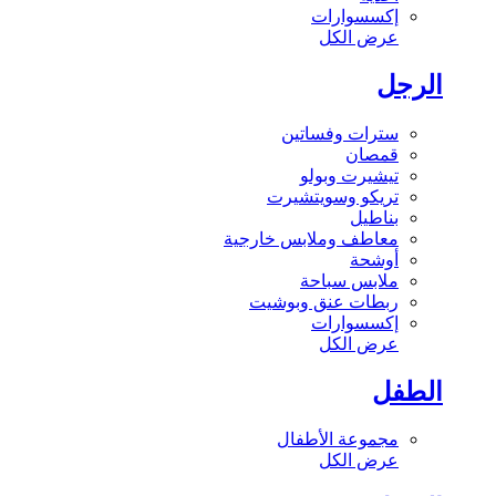
إكسسوارات
عرض الكل
الرجل
سترات وفساتين
قمصان
تيشيرت وبولو
تريكو وسويتشيرت
بناطيل
معاطف وملابس خارجية
أوشحة
ملابس سباحة
ربطات عنق وبوشيت
إكسسوارات
عرض الكل
الطفل
مجموعة الأطفال
عرض الكل