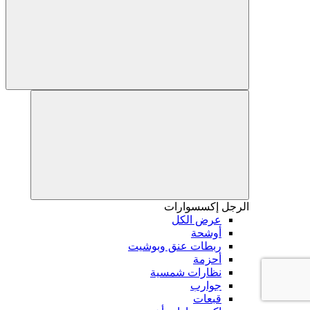
الرجل
إكسسوارات
عرض الكل
أوشحة
ربطات عنق وبوشيت
أحزمة
نظارات شمسية
جوارب
قبعات