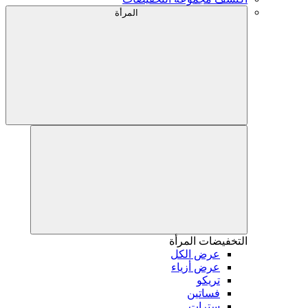
المرأة
التخفيضات
المرأة
عرض الكل
عرض أزياء
تريكو
فساتين
سترات