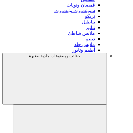
قمصان وتوبات
سويتشيرت وتيشيرت
تريكو
بناطيل
تنانير
ملابس شاطئ
دينيم
ملابس جلد
أطقم وتايور
حقائب ومصنوعات جلدية صغيرة