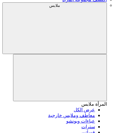
ملابس
المرأة
ملابس
عرض الكل
معاطف وملابس خارجية
عباءات وبونشو
سترات
فساتين