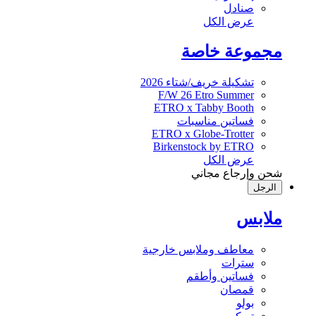
صنادل
عرض الكل
مجموعة خاصة
تشكيلة خريف/شتاء 2026
F/W 26 Etro Summer
ETRO x Tabby Booth
فساتين مناسبات
ETRO x Globe-Trotter
Birkenstock by ETRO
عرض الكل
شحن وإرجاع مجاني
الرجل
ملابس
معاطف وملابس خارجية
سترات
فساتين وأطقم
قمصان
بولو