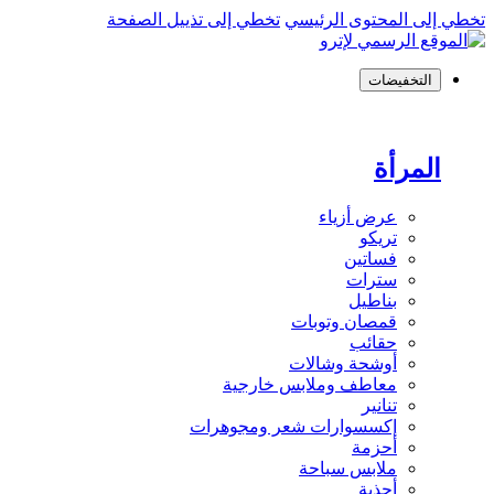
تخطي إلى المحتوى الرئيسي
تخطي إلى تذييل الصفحة
التخفيضات
المرأة
عرض أزياء
تريكو
فساتين
سترات
بناطيل
قمصان وتوبات
حقائب
أوشحة وشالات
معاطف وملابس خارجية
تنانير
إكسسوارات شعر ومجوهرات
أحزمة
ملابس سباحة
أحذية