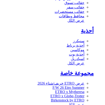
حقائب تسوق
حقائب سفر
حقائب مستحضرات
محافظ وبطاقات
عرض الكل
أحذية
سنيكرز
أحذية برباط
موكاسين
أحذية بوت
إسبادريل
عرض الكل
مجموعة خاصة
عرض ETRO خريف/شتاء 2026
F/W 26 Etro Summer
ETRO x Mytheresa
ETRO x Globe-Trotter
Birkenstock by ETRO
عرض الكل