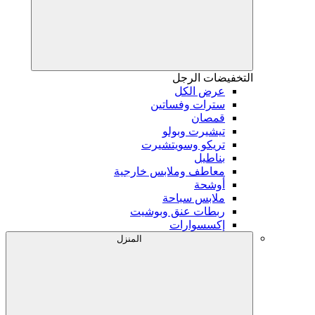
التخفيضات
الرجل
عرض الكل
سترات وفساتين
قمصان
تيشيرت وبولو
تريكو وسويتشيرت
بناطيل
معاطف وملابس خارجية
أوشحة
ملابس سباحة
ربطات عنق وبوشيت
إكسسوارات
المنزل