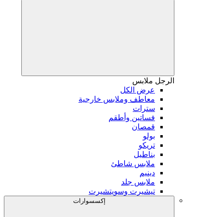
الرجل
ملابس
عرض الكل
معاطف وملابس خارجية
سترات
فساتين وأطقم
قمصان
بولو
تريكو
بناطيل
ملابس شاطئ
دينيم
ملابس جلد
تيشيرت وسويتشيرت
إكسسوارات