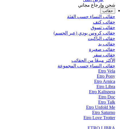
شحن وإرجاع مجاني
حقائب
حقائب النساء حسب الفئة
حقائب كتف
حقائب تسوق
حقائب كروس بودي (عبر الجسم)
حقائب الباكيت
حقائب يد
حقائب صغيرة
حقائب سفر
الأكثر مبيعًا من الحقائب
حقائب النساء حسب المجموعة
Etro Vela
Etro Pony
Etro Arnica
Etro Libra
Etro Kalispera
Etro Doc
Etro Talk
Etro Unfold Me
Etro Saturno
Etro Love Trotter
ETRO LIBRA