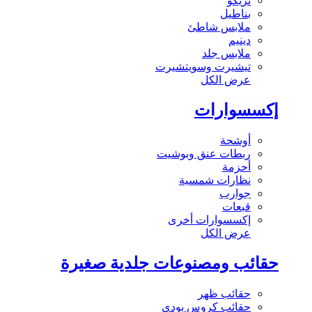
تريكو
بناطيل
ملابس شاطئ
دينيم
ملابس جلد
تيشيرت وسويتشيرت
عرض الكل
إكسسوارات
أوشحة
ربطات عنق وبوشيت
أحزمة
نظارات شمسية
جوارب
قبعات
إكسسوارات أخرى
عرض الكل
حقائب ومصنوعات جلدية صغيرة
حقائب ظهر
حقائب كروس بودي