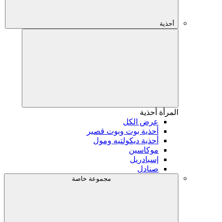
أحذية
المرأة
أحذية
عرض الكل
أحذية بوت وبوت قصير
أحذية ديكولتيه ومول
موكاسين
إسبادريل
صنادل
مجموعة خاصة