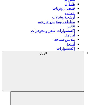
بناطيل
قمصان وتوبات
حقائب
أوشحة وشالات
معاطف وملابس خارجية
تنانير
إكسسوارات شعر ومجوهرات
أحزمة
ملابس سباحة
أحذية
إكسسوارات
الرجل