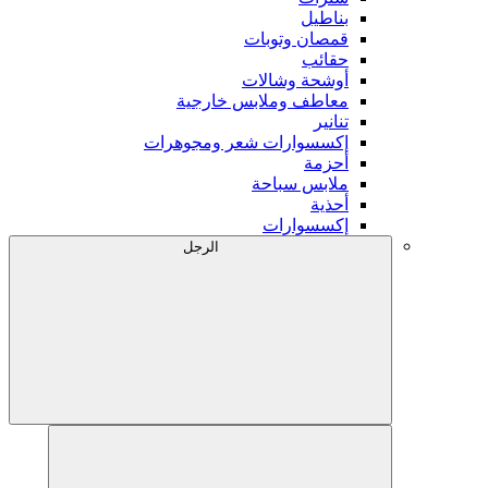
بناطيل
قمصان وتوبات
حقائب
أوشحة وشالات
معاطف وملابس خارجية
تنانير
إكسسوارات شعر ومجوهرات
أحزمة
ملابس سباحة
أحذية
إكسسوارات
الرجل