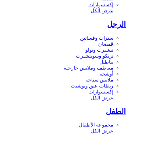
إكسسوارات
عرض الكل
الرجل
سترات وفساتين
قمصان
تيشيرت وبولو
تريكو وسويتشيرت
بناطيل
معاطف وملابس خارجية
أوشحة
ملابس سباحة
ربطات عنق وبوشيت
إكسسوارات
عرض الكل
الطفل
مجموعة الأطفال
عرض الكل