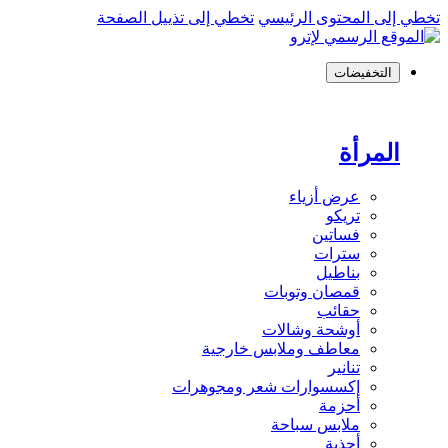
تخطي إلى المحتوى الرئيسي
تخطي إلى تذييل الصفحة
التخفيضات
المرأة
عرض أزياء
تريكو
فساتين
سترات
بناطيل
قمصان وتوبات
حقائب
أوشحة وشالات
معاطف وملابس خارجية
تنانير
إكسسوارات شعر ومجوهرات
أحزمة
ملابس سباحة
أحذية