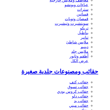
معاطف وملابس خارجية
عباءات وبونشو
سترات
فساتين
قمصان وتوبات
سويتشيرت وتيشيرت
تريكو
بناطيل
تنانير
ملابس شاطئ
دينيم
ملابس جلد
أطقم وتايور
عرض الكل
حقائب ومصنوعات جلدية صغيرة
حقائب كتف
حقائب تسوق
حقائب كروس بودي
حقائب دلو
حقائب يد
حقائب ميني