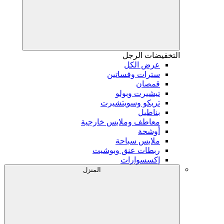
التخفيضات
الرجل
عرض الكل
سترات وفساتين
قمصان
تيشيرت وبولو
تريكو وسويتشيرت
بناطيل
معاطف وملابس خارجية
أوشحة
ملابس سباحة
ربطات عنق وبوشيت
إكسسوارات
المنزل