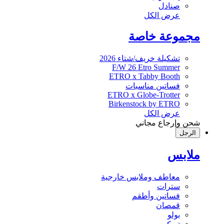
صنادل
عرض الكل
مجموعة خاصة
تشكيلة خريف/شتاء 2026
F/W 26 Etro Summer
ETRO x Tabby Booth
فساتين مناسبات
ETRO x Globe-Trotter
Birkenstock by ETRO
عرض الكل
شحن وإرجاع مجاني
الرجل
ملابس
معاطف وملابس خارجية
سترات
فساتين وأطقم
قمصان
بولو