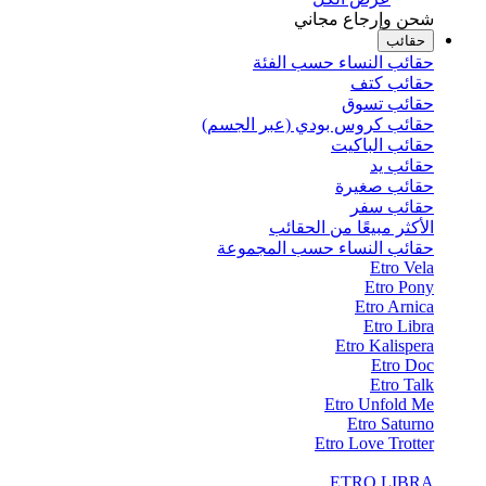
شحن وإرجاع مجاني
حقائب
حقائب النساء حسب الفئة
حقائب كتف
حقائب تسوق
حقائب كروس بودي (عبر الجسم)
حقائب الباكيت
حقائب يد
حقائب صغيرة
حقائب سفر
الأكثر مبيعًا من الحقائب
حقائب النساء حسب المجموعة
Etro Vela
Etro Pony
Etro Arnica
Etro Libra
Etro Kalispera
Etro Doc
Etro Talk
Etro Unfold Me
Etro Saturno
Etro Love Trotter
ETRO LIBRA