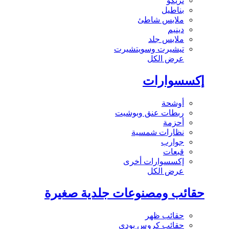
تريكو
بناطيل
ملابس شاطئ
دينيم
ملابس جلد
تيشيرت وسويتشيرت
عرض الكل
إكسسوارات
أوشحة
ربطات عنق وبوشيت
أحزمة
نظارات شمسية
جوارب
قبعات
إكسسوارات أخرى
عرض الكل
حقائب ومصنوعات جلدية صغيرة
حقائب ظهر
حقائب كروس بودي