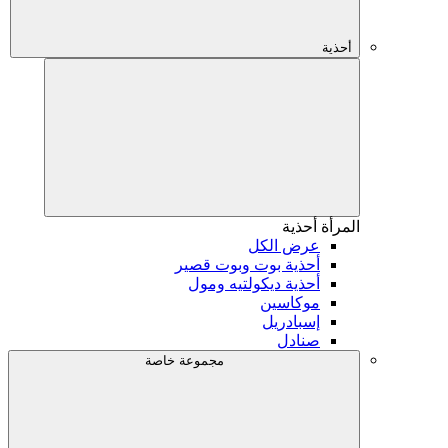
أحذية
المرأة
أحذية
عرض الكل
أحذية بوت وبوت قصير
أحذية ديكولتيه ومول
موكاسين
إسبادريل
صنادل
مجموعة خاصة