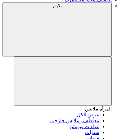
ملابس
المرأة
ملابس
عرض الكل
معاطف وملابس خارجية
عباءات وبونشو
سترات
فساتين