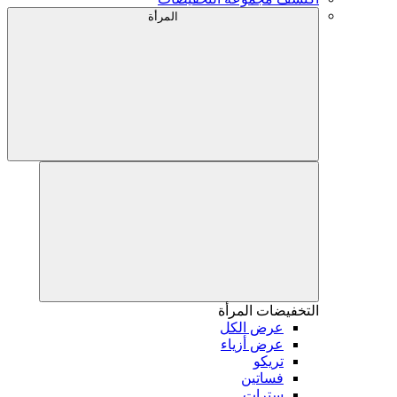
المرأة
التخفيضات
المرأة
عرض الكل
عرض أزياء
تريكو
فساتين
سترات