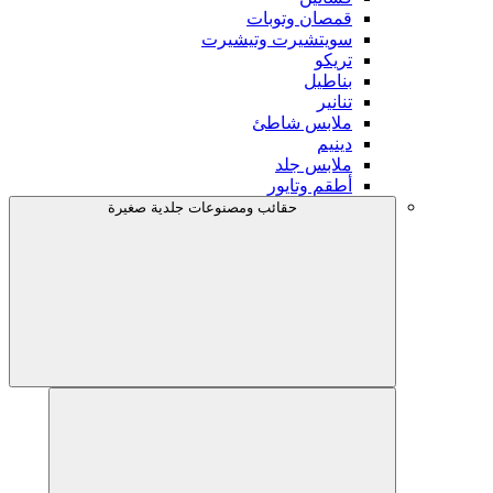
قمصان وتوبات
سويتشيرت وتيشيرت
تريكو
بناطيل
تنانير
ملابس شاطئ
دينيم
ملابس جلد
أطقم وتايور
حقائب ومصنوعات جلدية صغيرة