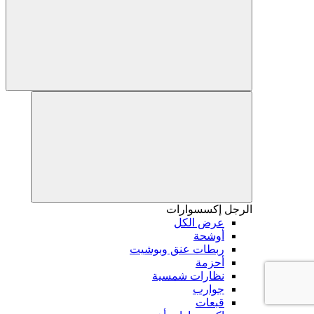
الرجل
إكسسوارات
عرض الكل
أوشحة
ربطات عنق وبوشيت
أحزمة
نظارات شمسية
جوارب
قبعات