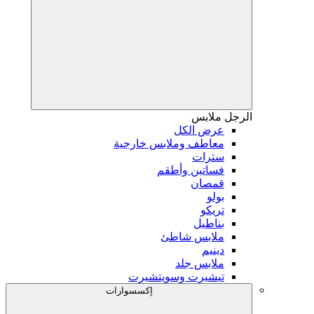
الرجل
ملابس
عرض الكل
معاطف وملابس خارجية
سترات
فساتين وأطقم
قمصان
بولو
تريكو
بناطيل
ملابس شاطئ
دينيم
ملابس جلد
تيشيرت وسويتشيرت
إكسسوارات