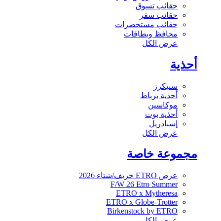
حقائب تسوق
حقائب سفر
حقائب مستحضرات
محافظ وبطاقات
عرض الكل
أحذية
سنيكرز
أحذية برباط
موكاسين
أحذية بوت
إسبادريل
عرض الكل
مجموعة خاصة
عرض ETRO خريف/شتاء 2026
F/W 26 Etro Summer
ETRO x Mytheresa
ETRO x Globe-Trotter
Birkenstock by ETRO
عرض الكل