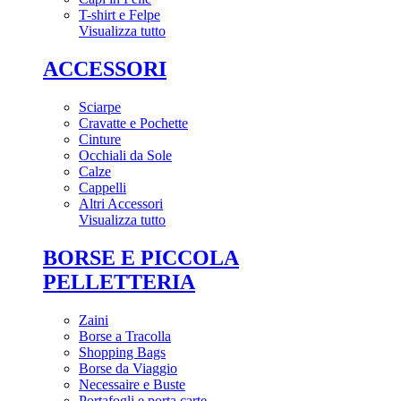
T-shirt e Felpe
Visualizza tutto
ACCESSORI
Sciarpe
Cravatte e Pochette
Cinture
Occhiali da Sole
Calze
Cappelli
Altri Accessori
Visualizza tutto
BORSE E PICCOLA
PELLETTERIA
Zaini
Borse a Tracolla
Shopping Bags
Borse da Viaggio
Necessaire e Buste
Portafogli e porta carte