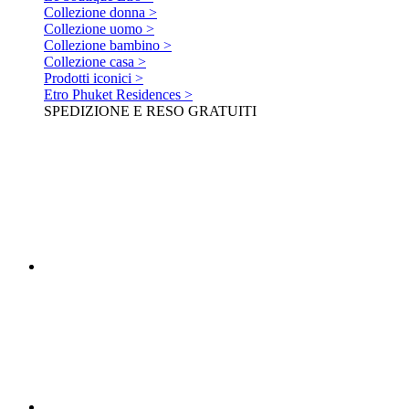
Collezione donna >
Collezione uomo >
Collezione bambino >
Collezione casa >
Prodotti iconici >
Etro Phuket Residences >
SPEDIZIONE E RESO GRATUITI