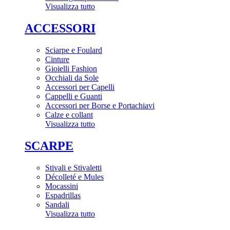
Visualizza tutto
ACCESSORI
Sciarpe e Foulard
Cinture
Gioielli Fashion
Occhiali da Sole
Accessori per Capelli
Cappelli e Guanti
Accessori per Borse e Portachiavi
Calze e collant
Visualizza tutto
SCARPE
Stivali e Stivaletti
Décolleté e Mules
Mocassini
Espadrillas
Sandali
Visualizza tutto