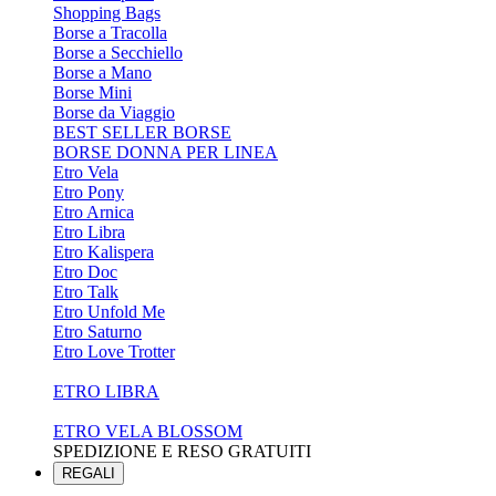
Shopping Bags
Borse a Tracolla
Borse a Secchiello
Borse a Mano
Borse Mini
Borse da Viaggio
BEST SELLER BORSE
BORSE DONNA PER LINEA
Etro Vela
Etro Pony
Etro Arnica
Etro Libra
Etro Kalispera
Etro Doc
Etro Talk
Etro Unfold Me
Etro Saturno
Etro Love Trotter
ETRO LIBRA
ETRO VELA BLOSSOM
SPEDIZIONE E RESO GRATUITI
REGALI