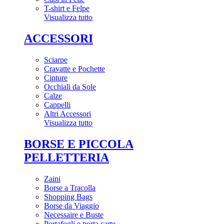
T-shirt e Felpe
Visualizza tutto
ACCESSORI
Sciarpe
Cravatte e Pochette
Cinture
Occhiali da Sole
Calze
Cappelli
Altri Accessori
Visualizza tutto
BORSE E PICCOLA
PELLETTERIA
Zaini
Borse a Tracolla
Shopping Bags
Borse da Viaggio
Necessaire e Buste
Portafogli e porta carte