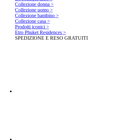
Collezione donna >
Collezione uomo >
Collezione bambino >
Collezione casa >
Prodotti iconici >
Etro Phuket Residences >
SPEDIZIONE E RESO GRATUITI