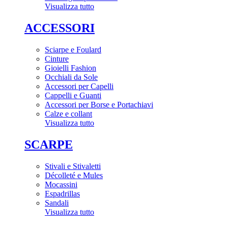
Visualizza tutto
ACCESSORI
Sciarpe e Foulard
Cinture
Gioielli Fashion
Occhiali da Sole
Accessori per Capelli
Cappelli e Guanti
Accessori per Borse e Portachiavi
Calze e collant
Visualizza tutto
SCARPE
Stivali e Stivaletti
Décolleté e Mules
Mocassini
Espadrillas
Sandali
Visualizza tutto