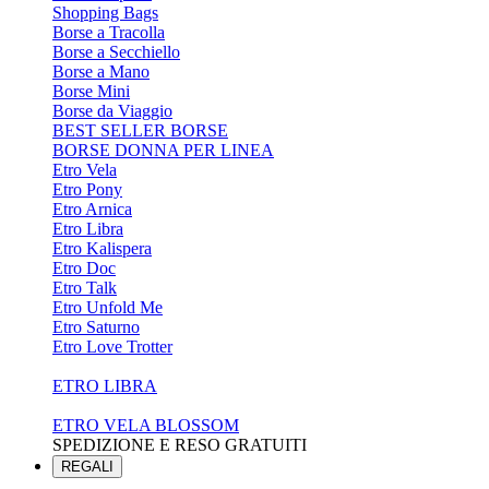
Shopping Bags
Borse a Tracolla
Borse a Secchiello
Borse a Mano
Borse Mini
Borse da Viaggio
BEST SELLER BORSE
BORSE DONNA PER LINEA
Etro Vela
Etro Pony
Etro Arnica
Etro Libra
Etro Kalispera
Etro Doc
Etro Talk
Etro Unfold Me
Etro Saturno
Etro Love Trotter
ETRO LIBRA
ETRO VELA BLOSSOM
SPEDIZIONE E RESO GRATUITI
REGALI