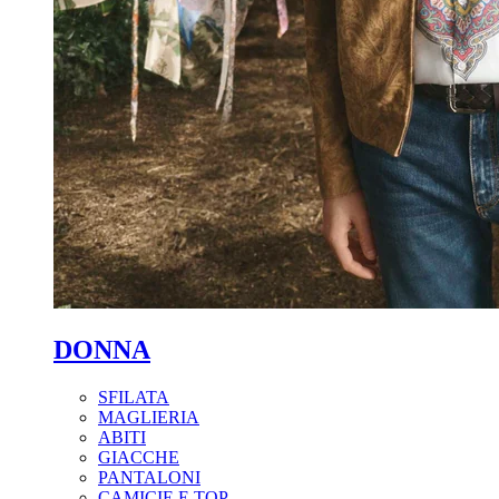
DONNA
SFILATA
MAGLIERIA
ABITI
GIACCHE
PANTALONI
CAMICIE E TOP