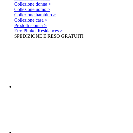
Collezione donna >
Collezione uomo >
Collezione bambino >
Collezione casa >
Prodotti iconici >
Etro Phuket Residences >
SPEDIZIONE E RESO GRATUITI