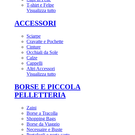
T-shirt e Felpe
Visualizza tutto
ACCESSORI
Sciarpe
Cravatte e Pochette
Cinture
Occhiali da Sole
Calze
Cappelli
Altri Accessori
Visualizza tutto
BORSE E PICCOLA
PELLETTERIA
Zaini
Borse a Tracolla
Shopping Bags
Borse da Viaggio
Necessaire e Buste
Portafogli e porta carte