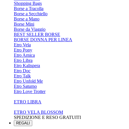
Shopping Bags
Borse a Tracolla
Borse a Secchiello
Borse a Mano
Borse Mini
Borse da Viaggio
BEST SELLER BORSE
BORSE DONNA PER LINEA
Etro Vela
Etro Pony
Etro Arnica
Etro Libra
Etro Kalispera
Etro Doc
Etro Talk
Etro Unfold Me
Etro Saturno
Etro Love Trotter
ETRO LIBRA
ETRO VELA BLOSSOM
SPEDIZIONE E RESO GRATUITI
REGALI