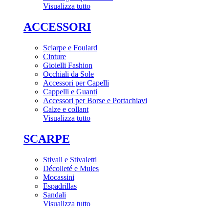
Visualizza tutto
ACCESSORI
Sciarpe e Foulard
Cinture
Gioielli Fashion
Occhiali da Sole
Accessori per Capelli
Cappelli e Guanti
Accessori per Borse e Portachiavi
Calze e collant
Visualizza tutto
SCARPE
Stivali e Stivaletti
Décolleté e Mules
Mocassini
Espadrillas
Sandali
Visualizza tutto