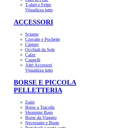
T-shirt e Felpe
Visualizza tutto
ACCESSORI
Sciarpe
Cravatte e Pochette
Cinture
Occhiali da Sole
Calze
Cappelli
Altri Accessori
Visualizza tutto
BORSE E PICCOLA
PELLETTERIA
Zaini
Borse a Tracolla
Shopping Bags
Borse da Viaggio
Necessaire e Buste
Portafogli e porta carte