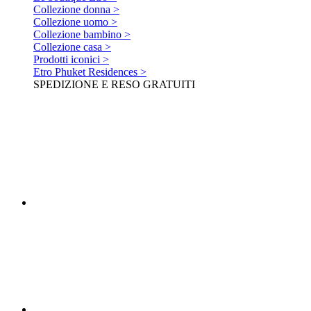
Collezione donna >
Collezione uomo >
Collezione bambino >
Collezione casa >
Prodotti iconici >
Etro Phuket Residences >
SPEDIZIONE E RESO GRATUITI