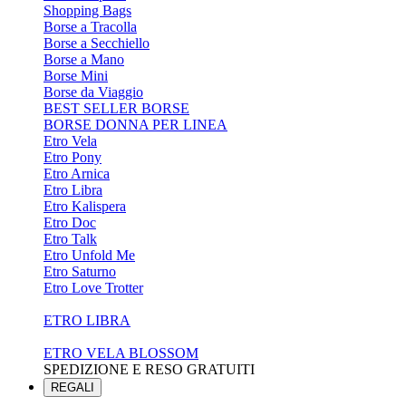
Shopping Bags
Borse a Tracolla
Borse a Secchiello
Borse a Mano
Borse Mini
Borse da Viaggio
BEST SELLER BORSE
BORSE DONNA PER LINEA
Etro Vela
Etro Pony
Etro Arnica
Etro Libra
Etro Kalispera
Etro Doc
Etro Talk
Etro Unfold Me
Etro Saturno
Etro Love Trotter
ETRO LIBRA
ETRO VELA BLOSSOM
SPEDIZIONE E RESO GRATUITI
REGALI