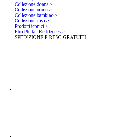
Collezione donna >
Collezione uomo >
Collezione bambino >
Collezione casa >
Prodotti iconici >
Etro Phuket Residences >
SPEDIZIONE E RESO GRATUITI