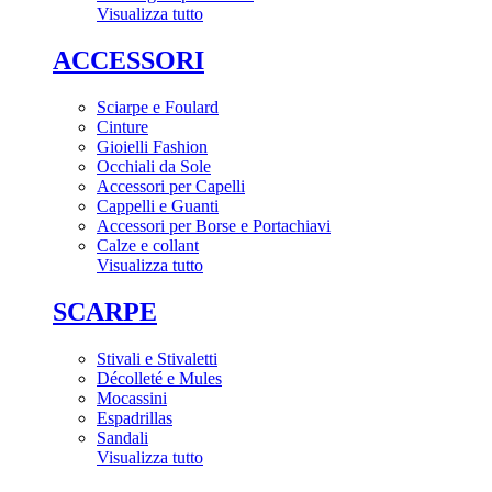
Visualizza tutto
ACCESSORI
Sciarpe e Foulard
Cinture
Gioielli Fashion
Occhiali da Sole
Accessori per Capelli
Cappelli e Guanti
Accessori per Borse e Portachiavi
Calze e collant
Visualizza tutto
SCARPE
Stivali e Stivaletti
Décolleté e Mules
Mocassini
Espadrillas
Sandali
Visualizza tutto