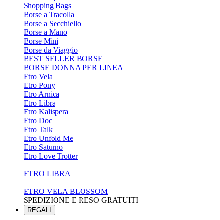
Shopping Bags
Borse a Tracolla
Borse a Secchiello
Borse a Mano
Borse Mini
Borse da Viaggio
BEST SELLER BORSE
BORSE DONNA PER LINEA
Etro Vela
Etro Pony
Etro Arnica
Etro Libra
Etro Kalispera
Etro Doc
Etro Talk
Etro Unfold Me
Etro Saturno
Etro Love Trotter
ETRO LIBRA
ETRO VELA BLOSSOM
SPEDIZIONE E RESO GRATUITI
REGALI