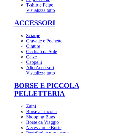
T-shirt e Felpe
Visualizza tutto
ACCESSORI
Sciarpe
Cravatte e Pochette
Cinture
Occhiali da Sole
Calze
Cappelli
Altri Accessori
Visualizza tutto
BORSE E PICCOLA
PELLETTERIA
Zaini
Borse a Tracolla
Shopping Bags
Borse da Viaggio
Necessaire e Buste
Portafogli e porta carte