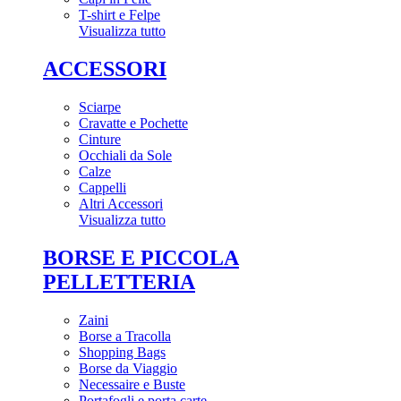
T-shirt e Felpe
Visualizza tutto
ACCESSORI
Sciarpe
Cravatte e Pochette
Cinture
Occhiali da Sole
Calze
Cappelli
Altri Accessori
Visualizza tutto
BORSE E PICCOLA
PELLETTERIA
Zaini
Borse a Tracolla
Shopping Bags
Borse da Viaggio
Necessaire e Buste
Portafogli e porta carte