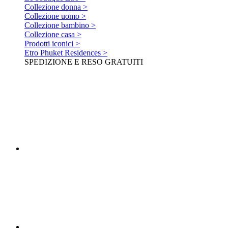
Collezione donna >
Collezione uomo >
Collezione bambino >
Collezione casa >
Prodotti iconici >
Etro Phuket Residences >
SPEDIZIONE E RESO GRATUITI