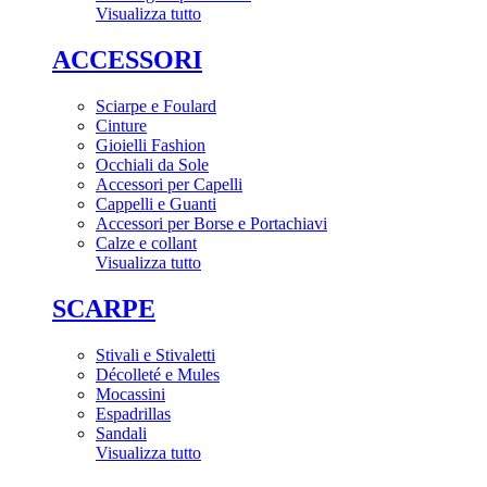
Visualizza tutto
ACCESSORI
Sciarpe e Foulard
Cinture
Gioielli Fashion
Occhiali da Sole
Accessori per Capelli
Cappelli e Guanti
Accessori per Borse e Portachiavi
Calze e collant
Visualizza tutto
SCARPE
Stivali e Stivaletti
Décolleté e Mules
Mocassini
Espadrillas
Sandali
Visualizza tutto