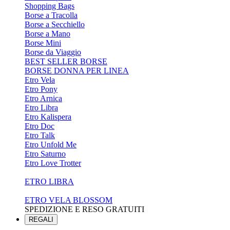
Shopping Bags
Borse a Tracolla
Borse a Secchiello
Borse a Mano
Borse Mini
Borse da Viaggio
BEST SELLER BORSE
BORSE DONNA PER LINEA
Etro Vela
Etro Pony
Etro Arnica
Etro Libra
Etro Kalispera
Etro Doc
Etro Talk
Etro Unfold Me
Etro Saturno
Etro Love Trotter
ETRO LIBRA
ETRO VELA BLOSSOM
SPEDIZIONE E RESO GRATUITI
REGALI