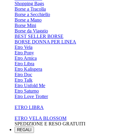
Shopping Bags
Borse a Tracolla
Borse a Secchiello
Borse a Mano
Borse Mini
Borse da Viaggio
BEST SELLER BORSE
BORSE DONNA PER LINEA
Etro Vela
Etro Pony
Etro Arnica
Etro Libra
Etro Kalispera
Etro Doc
Etro Talk
Etro Unfold Me
Etro Saturno
Etro Love Trotter
ETRO LIBRA
ETRO VELA BLOSSOM
SPEDIZIONE E RESO GRATUITI
REGALI