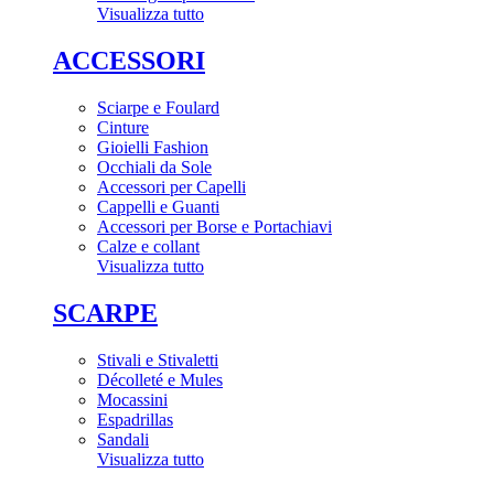
Visualizza tutto
ACCESSORI
Sciarpe e Foulard
Cinture
Gioielli Fashion
Occhiali da Sole
Accessori per Capelli
Cappelli e Guanti
Accessori per Borse e Portachiavi
Calze e collant
Visualizza tutto
SCARPE
Stivali e Stivaletti
Décolleté e Mules
Mocassini
Espadrillas
Sandali
Visualizza tutto