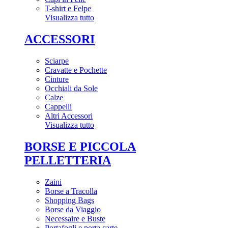
T-shirt e Felpe
Visualizza tutto
ACCESSORI
Sciarpe
Cravatte e Pochette
Cinture
Occhiali da Sole
Calze
Cappelli
Altri Accessori
Visualizza tutto
BORSE E PICCOLA
PELLETTERIA
Zaini
Borse a Tracolla
Shopping Bags
Borse da Viaggio
Necessaire e Buste
Portafogli e porta carte