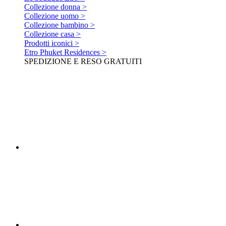
Collezione donna >
Collezione uomo >
Collezione bambino >
Collezione casa >
Prodotti iconici >
Etro Phuket Residences >
SPEDIZIONE E RESO GRATUITI