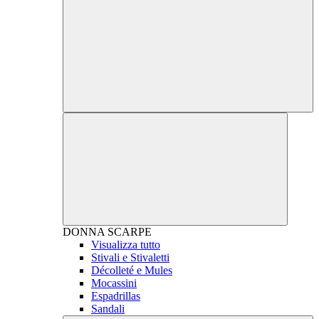
DONNA
SCARPE
Visualizza tutto
Stivali e Stivaletti
Décolleté e Mules
Mocassini
Espadrillas
Sandali