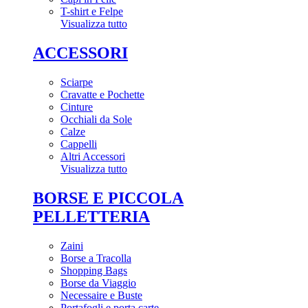
T-shirt e Felpe
Visualizza tutto
ACCESSORI
Sciarpe
Cravatte e Pochette
Cinture
Occhiali da Sole
Calze
Cappelli
Altri Accessori
Visualizza tutto
BORSE E PICCOLA
PELLETTERIA
Zaini
Borse a Tracolla
Shopping Bags
Borse da Viaggio
Necessaire e Buste
Portafogli e porta carte