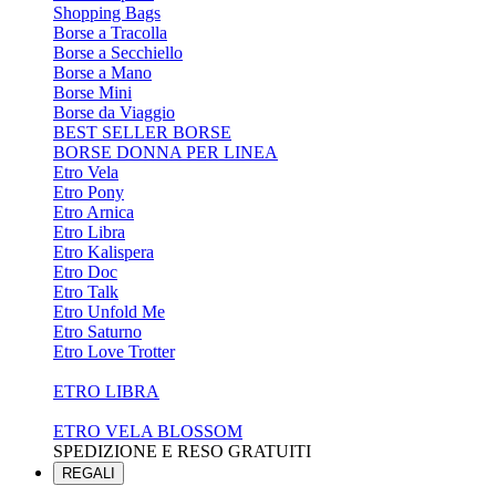
Shopping Bags
Borse a Tracolla
Borse a Secchiello
Borse a Mano
Borse Mini
Borse da Viaggio
BEST SELLER BORSE
BORSE DONNA PER LINEA
Etro Vela
Etro Pony
Etro Arnica
Etro Libra
Etro Kalispera
Etro Doc
Etro Talk
Etro Unfold Me
Etro Saturno
Etro Love Trotter
ETRO LIBRA
ETRO VELA BLOSSOM
SPEDIZIONE E RESO GRATUITI
REGALI