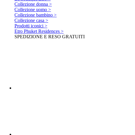
Collezione donna >
Collezione uomo >
Collezione bambino >
Collezione casa >
Prodotti iconici >
Etro Phuket Residences >
SPEDIZIONE E RESO GRATUITI