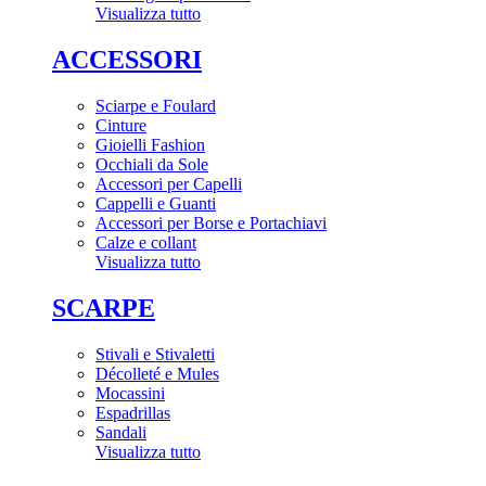
Visualizza tutto
ACCESSORI
Sciarpe e Foulard
Cinture
Gioielli Fashion
Occhiali da Sole
Accessori per Capelli
Cappelli e Guanti
Accessori per Borse e Portachiavi
Calze e collant
Visualizza tutto
SCARPE
Stivali e Stivaletti
Décolleté e Mules
Mocassini
Espadrillas
Sandali
Visualizza tutto