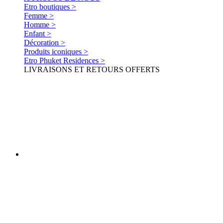
Etro boutiques >
Femme >
Homme >
Enfant >
Décoration >
Produits iconiques >
Etro Phuket Residences >
LIVRAISONS ET RETOURS OFFERTS