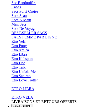
Sac Bandoulière
Cabas
Sacs Porté Croisé
Sacs Seau
Sacs À Main
Mini Sacs
Sacs De Voyage
BEST-SELLER SACS
SACS FEMME PAR LIGNE
Etro Vela
Etro Pony
Etro Arnica
Etro Libra
Etro Kalispera
Etro Doc
Etro Talk
Etro Unfold Me
Etro Saturno
Etro Love Trotter
ETRO LIBRA
ETRO VELA
LIVRAISONS ET RETOURS OFFERTS
GIFT GUIDE