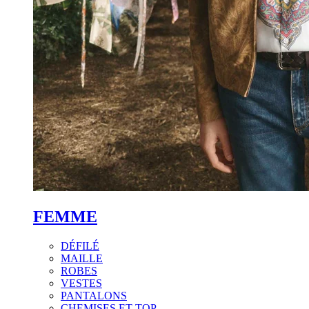
FEMME
DÉFILÉ
MAILLE
ROBES
VESTES
PANTALONS
CHEMISES ET TOP