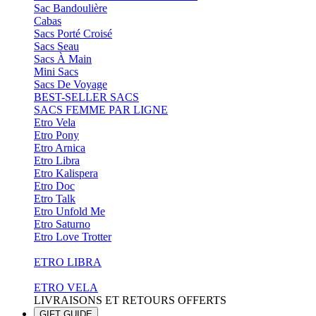
Sac Bandoulière
Cabas
Sacs Porté Croisé
Sacs Seau
Sacs À Main
Mini Sacs
Sacs De Voyage
BEST-SELLER SACS
SACS FEMME PAR LIGNE
Etro Vela
Etro Pony
Etro Arnica
Etro Libra
Etro Kalispera
Etro Doc
Etro Talk
Etro Unfold Me
Etro Saturno
Etro Love Trotter
ETRO LIBRA
ETRO VELA
LIVRAISONS ET RETOURS OFFERTS
GIFT GUIDE