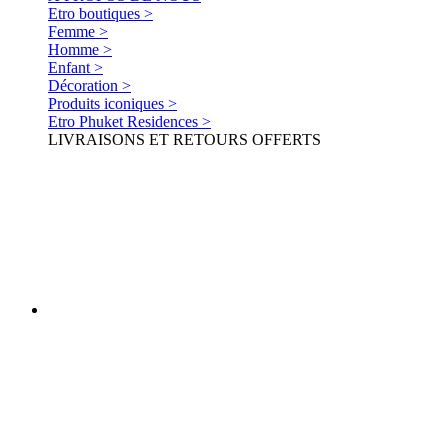
Etro boutiques >
Femme >
Homme >
Enfant >
Décoration >
Produits iconiques >
Etro Phuket Residences >
LIVRAISONS ET RETOURS OFFERTS