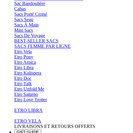
Sac Bandoulière
Cabas
Sacs Porté Croisé
Sacs Seau
Sacs À Main
Mini Sacs
Sacs De Voyage
BEST-SELLER SACS
SACS FEMME PAR LIGNE
Etro Vela
Etro Pony
Etro Arnica
Etro Libra
Etro Kalispera
Etro Doc
Etro Talk
Etro Unfold Me
Etro Saturno
Etro Love Trotter
ETRO LIBRA
ETRO VELA
LIVRAISONS ET RETOURS OFFERTS
GIFT GUIDE