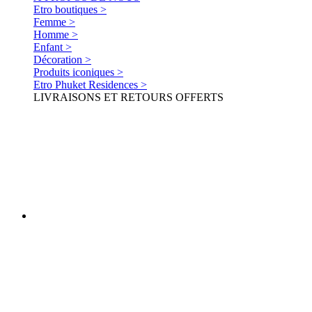
Etro boutiques >
Femme >
Homme >
Enfant >
Décoration >
Produits iconiques >
Etro Phuket Residences >
LIVRAISONS ET RETOURS OFFERTS