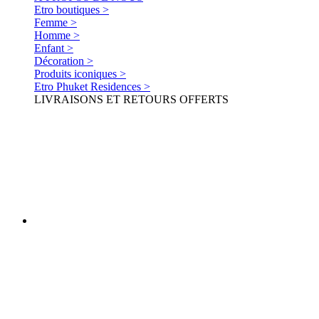
Etro boutiques >
Femme >
Homme >
Enfant >
Décoration >
Produits iconiques >
Etro Phuket Residences >
LIVRAISONS ET RETOURS OFFERTS