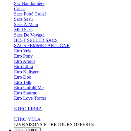
Sac Bandoulière
Cabas
Sacs Porté Croisé
Sacs Seau
Sacs À Main
Mini Sacs
Sacs De Voyage
BEST-SELLER SACS
SACS FEMME PAR LIGNE
Etro Vela
Etro Pony
Etro Arnica
Etro Libra
Etro Kalispera
Etro Doc
Etro Talk
Etro Unfold Me
Etro Saturno
Etro Love Trotter
ETRO LIBRA
ETRO VELA
LIVRAISONS ET RETOURS OFFERTS
GIFT GUIDE