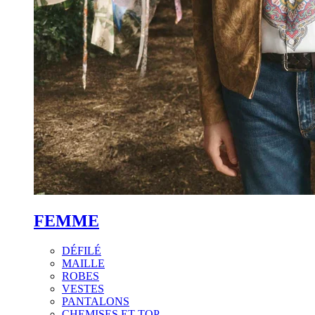
FEMME
DÉFILÉ
MAILLE
ROBES
VESTES
PANTALONS
CHEMISES ET TOP