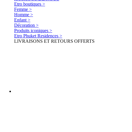
Etro boutiques >
Femme >
Homme >
Enfant >
Décoration >
Produits iconiques >
Etro Phuket Residences >
LIVRAISONS ET RETOURS OFFERTS