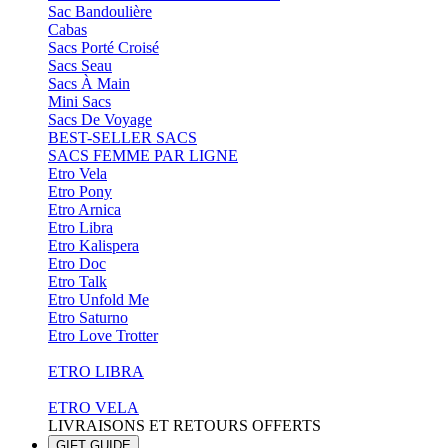
Sac Bandoulière
Cabas
Sacs Porté Croisé
Sacs Seau
Sacs À Main
Mini Sacs
Sacs De Voyage
BEST-SELLER SACS
SACS FEMME PAR LIGNE
Etro Vela
Etro Pony
Etro Arnica
Etro Libra
Etro Kalispera
Etro Doc
Etro Talk
Etro Unfold Me
Etro Saturno
Etro Love Trotter
ETRO LIBRA
ETRO VELA
LIVRAISONS ET RETOURS OFFERTS
GIFT GUIDE