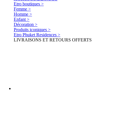
Etro boutiques >
Femme >
Homme >
Enfant >
Décoration >
Produits iconiques >
Etro Phuket Residences >
LIVRAISONS ET RETOURS OFFERTS