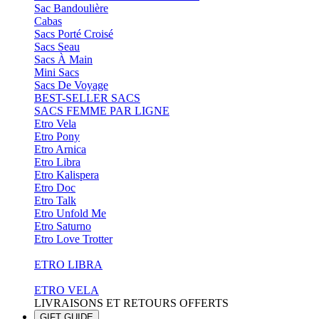
Sac Bandoulière
Cabas
Sacs Porté Croisé
Sacs Seau
Sacs À Main
Mini Sacs
Sacs De Voyage
BEST-SELLER SACS
SACS FEMME PAR LIGNE
Etro Vela
Etro Pony
Etro Arnica
Etro Libra
Etro Kalispera
Etro Doc
Etro Talk
Etro Unfold Me
Etro Saturno
Etro Love Trotter
ETRO LIBRA
ETRO VELA
LIVRAISONS ET RETOURS OFFERTS
GIFT GUIDE