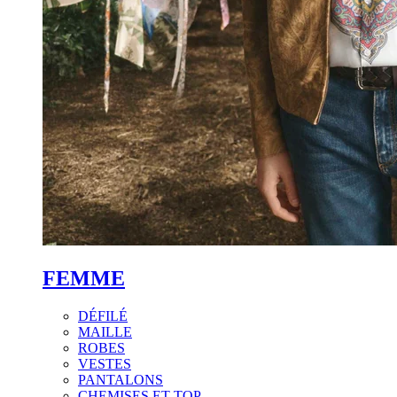
FEMME
DÉFILÉ
MAILLE
ROBES
VESTES
PANTALONS
CHEMISES ET TOP