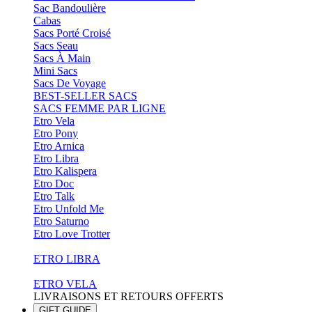
Sac Bandoulière
Cabas
Sacs Porté Croisé
Sacs Seau
Sacs À Main
Mini Sacs
Sacs De Voyage
BEST-SELLER SACS
SACS FEMME PAR LIGNE
Etro Vela
Etro Pony
Etro Arnica
Etro Libra
Etro Kalispera
Etro Doc
Etro Talk
Etro Unfold Me
Etro Saturno
Etro Love Trotter
ETRO LIBRA
ETRO VELA
LIVRAISONS ET RETOURS OFFERTS
GIFT GUIDE