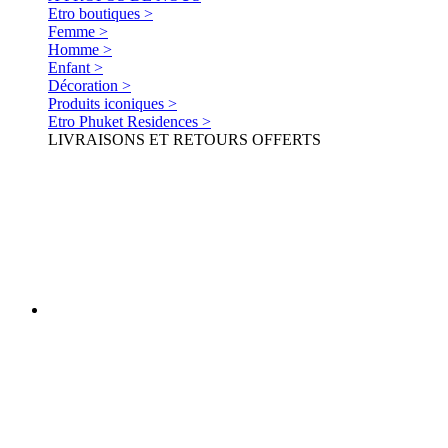
Etro boutiques >
Femme >
Homme >
Enfant >
Décoration >
Produits iconiques >
Etro Phuket Residences >
LIVRAISONS ET RETOURS OFFERTS