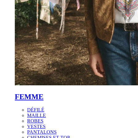
FEMME
DÉFILÉ
MAILLE
ROBES
VESTES
PANTALONS
CHEMISES ET TOP