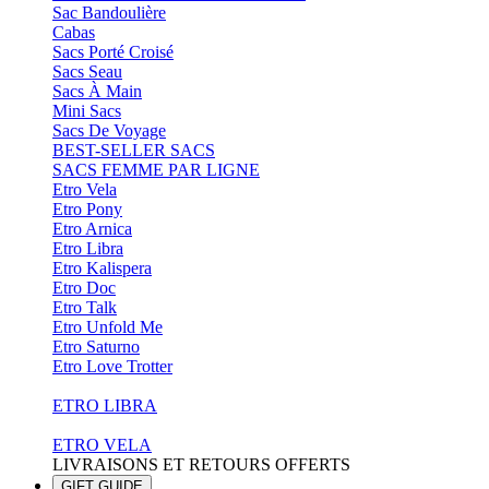
Sac Bandoulière
Cabas
Sacs Porté Croisé
Sacs Seau
Sacs À Main
Mini Sacs
Sacs De Voyage
BEST-SELLER SACS
SACS FEMME PAR LIGNE
Etro Vela
Etro Pony
Etro Arnica
Etro Libra
Etro Kalispera
Etro Doc
Etro Talk
Etro Unfold Me
Etro Saturno
Etro Love Trotter
ETRO LIBRA
ETRO VELA
LIVRAISONS ET RETOURS OFFERTS
GIFT GUIDE