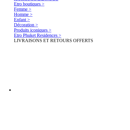
Etro boutiques >
Femme >
Homme >
Enfant >
Décoration >
Produits iconiques >
Etro Phuket Residences >
LIVRAISONS ET RETOURS OFFERTS