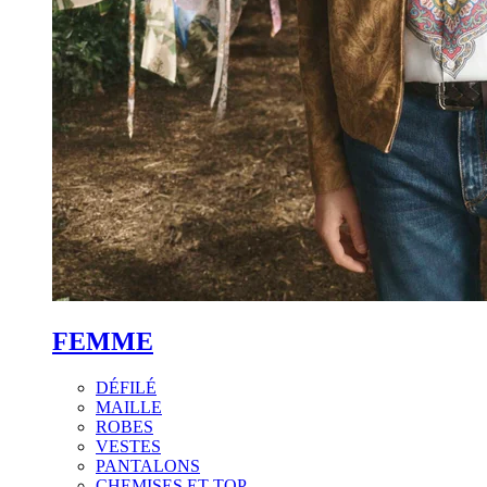
FEMME
DÉFILÉ
MAILLE
ROBES
VESTES
PANTALONS
CHEMISES ET TOP