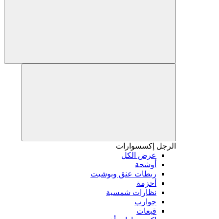
الرجل
إكسسوارات
عرض الكل
أوشحة
ربطات عنق وبوشيت
أحزمة
نظارات شمسية
جوارب
قبعات