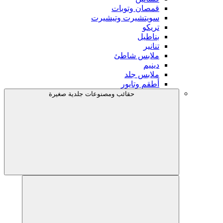
قمصان وتوبات
سويتشيرت وتيشيرت
تريكو
بناطيل
تنانير
ملابس شاطئ
دينيم
ملابس جلد
أطقم وتايور
حقائب ومصنوعات جلدية صغيرة