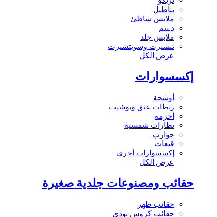
تريكو
بناطيل
ملابس شاطئ
دينيم
ملابس جلد
تيشيرت وسويتشيرت
عرض الكل
إكسسوارات
أوشحة
ربطات عنق وبوشيت
أحزمة
نظارات شمسية
جوارب
قبعات
إكسسوارات أخرى
عرض الكل
حقائب ومصنوعات جلدية صغيرة
حقائب ظهر
حقائب كروس بودي