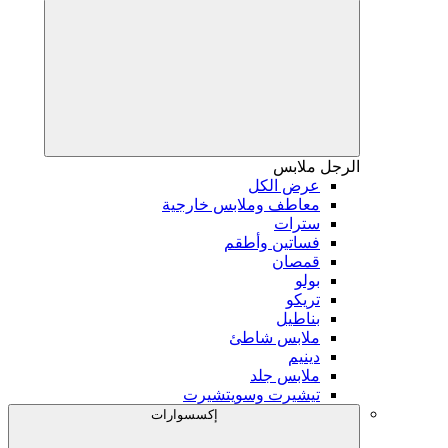
الرجل
ملابس
عرض الكل
معاطف وملابس خارجية
سترات
فساتين وأطقم
قمصان
بولو
تريكو
بناطيل
ملابس شاطئ
دينيم
ملابس جلد
تيشيرت وسويتشيرت
إكسسوارات