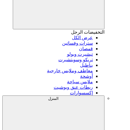
التخفيضات
الرجل
عرض الكل
سترات وفساتين
قمصان
تيشيرت وبولو
تريكو وسويتشيرت
بناطيل
معاطف وملابس خارجية
أوشحة
ملابس سباحة
ربطات عنق وبوشيت
إكسسوارات
المنزل