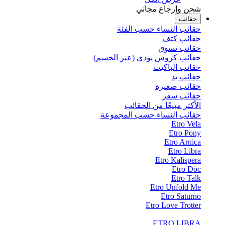
شحن وإرجاع مجاني
حقائب
حقائب النساء حسب الفئة
حقائب كتف
حقائب تسوق
حقائب كروس بودي (عبر الجسم)
حقائب الباكيت
حقائب يد
حقائب صغيرة
حقائب سفر
الأكثر مبيعًا من الحقائب
حقائب النساء حسب المجموعة
Etro Vela
Etro Pony
Etro Arnica
Etro Libra
Etro Kalispera
Etro Doc
Etro Talk
Etro Unfold Me
Etro Saturno
Etro Love Trotter
ETRO LIBRA