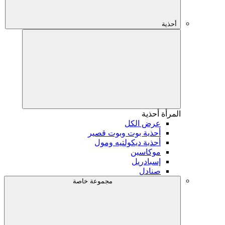
أحذية
المرأة
أحذية
عرض الكل
أحذية بوت وبوت قصير
أحذية ديكولتيه ومول
موكاسين
إسبادريل
صنادل
مجموعة خاصة