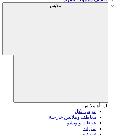
ملابس
المرأة
ملابس
عرض الكل
معاطف وملابس خارجية
عباءات وبونشو
سترات
فساتين