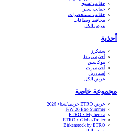
حقائب تسوق
حقائب سفر
حقائب مستحضرات
محافظ وبطاقات
عرض الكل
أحذية
سنيكرز
أحذية برباط
موكاسين
أحذية بوت
إسبادريل
عرض الكل
مجموعة خاصة
عرض ETRO خريف/شتاء 2026
F/W 26 Etro Summer
ETRO x Mytheresa
ETRO x Globe-Trotter
Birkenstock by ETRO
عرض الكل