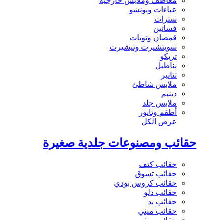
معاطف وملابس خارجية
عباءات وبونشو
سترات
فساتين
قمصان وتوبات
سويتشيرت وتيشيرت
تريكو
بناطيل
تنانير
ملابس شاطئ
دينيم
ملابس جلد
أطقم وتايور
عرض الكل
حقائب ومصنوعات جلدية صغيرة
حقائب كتف
حقائب تسوق
حقائب كروس بودي
حقائب دلو
حقائب يد
حقائب ميني