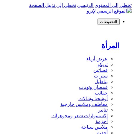
تخطي إلى المحتوى الرئيسي
تخطي إلى تذييل الصفحة
التخفيضات
المرأة
عرض أزياء
تريكو
فساتين
سترات
بناطيل
قمصان وتوبات
حقائب
أوشحة وشالات
معاطف وملابس خارجية
تنانير
إكسسوارات شعر ومجوهرات
أحزمة
ملابس سباحة
أحذية