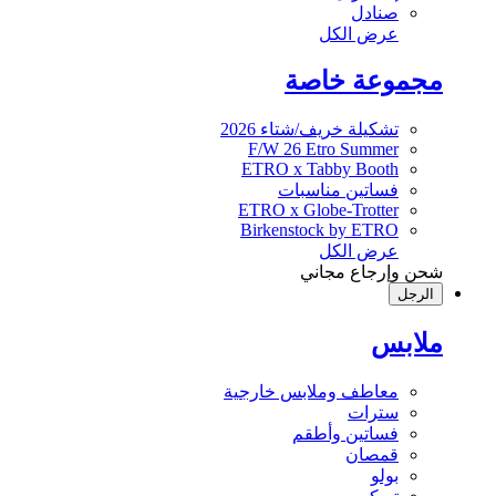
صنادل
عرض الكل
مجموعة خاصة
تشكيلة خريف/شتاء 2026
F/W 26 Etro Summer
ETRO x Tabby Booth
فساتين مناسبات
ETRO x Globe-Trotter
Birkenstock by ETRO
عرض الكل
شحن وإرجاع مجاني
الرجل
ملابس
معاطف وملابس خارجية
سترات
فساتين وأطقم
قمصان
بولو