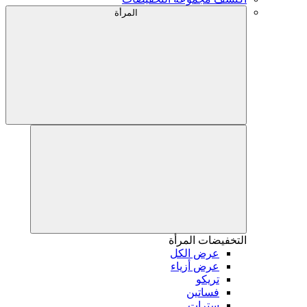
المرأة
التخفيضات
المرأة
عرض الكل
عرض أزياء
تريكو
فساتين
سترات