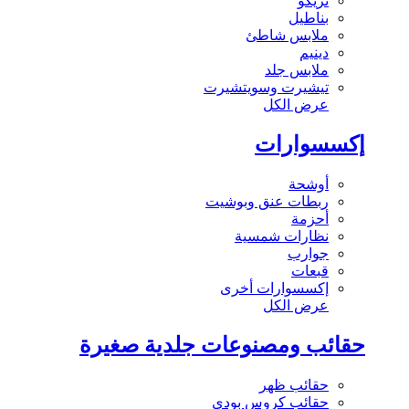
تريكو
بناطيل
ملابس شاطئ
دينيم
ملابس جلد
تيشيرت وسويتشيرت
عرض الكل
إكسسوارات
أوشحة
ربطات عنق وبوشيت
أحزمة
نظارات شمسية
جوارب
قبعات
إكسسوارات أخرى
عرض الكل
حقائب ومصنوعات جلدية صغيرة
حقائب ظهر
حقائب كروس بودي