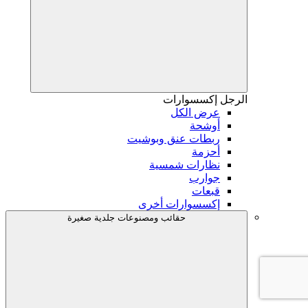
الرجل
إكسسوارات
عرض الكل
أوشحة
ربطات عنق وبوشيت
أحزمة
نظارات شمسية
جوارب
قبعات
إكسسوارات أخرى
حقائب ومصنوعات جلدية صغيرة