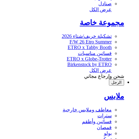
صنادل
عرض الكل
مجموعة خاصة
تشكيلة خريف/شتاء 2026
F/W 26 Etro Summer
ETRO x Tabby Booth
فساتين مناسبات
ETRO x Globe-Trotter
Birkenstock by ETRO
عرض الكل
شحن وإرجاع مجاني
الرجل
ملابس
معاطف وملابس خارجية
سترات
فساتين وأطقم
قمصان
بولو