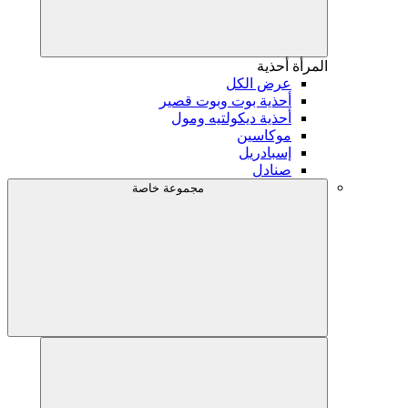
المرأة
أحذية
عرض الكل
أحذية بوت وبوت قصير
أحذية ديكولتيه ومول
موكاسين
إسبادريل
صنادل
مجموعة خاصة