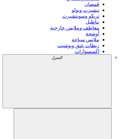
قمصان
تيشيرت وبولو
تريكو وسويتشيرت
بناطيل
معاطف وملابس خارجية
أوشحة
ملابس سباحة
ربطات عنق وبوشيت
إكسسوارات
المنزل