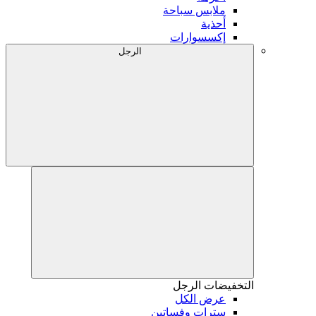
ملابس سباحة
أحذية
إكسسوارات
الرجل
التخفيضات
الرجل
عرض الكل
سترات وفساتين