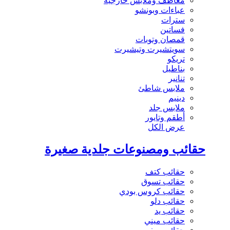
معاطف وملابس خارجية
عباءات وبونشو
سترات
فساتين
قمصان وتوبات
سويتشيرت وتيشيرت
تريكو
بناطيل
تنانير
ملابس شاطئ
دينيم
ملابس جلد
أطقم وتايور
عرض الكل
حقائب ومصنوعات جلدية صغيرة
حقائب كتف
حقائب تسوق
حقائب كروس بودي
حقائب دلو
حقائب يد
حقائب ميني