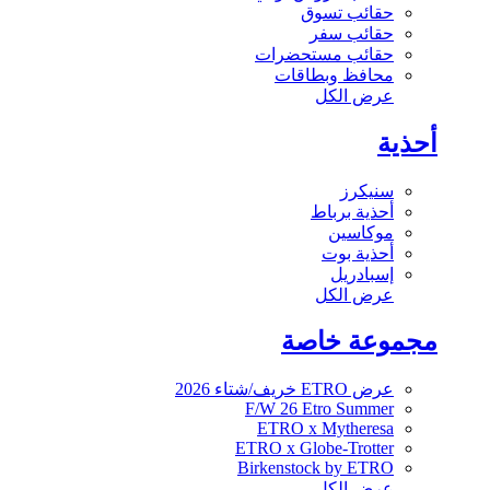
حقائب تسوق
حقائب سفر
حقائب مستحضرات
محافظ وبطاقات
عرض الكل
أحذية
سنيكرز
أحذية برباط
موكاسين
أحذية بوت
إسبادريل
عرض الكل
مجموعة خاصة
عرض ETRO خريف/شتاء 2026
F/W 26 Etro Summer
ETRO x Mytheresa
ETRO x Globe-Trotter
Birkenstock by ETRO
عرض الكل