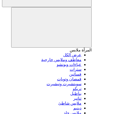
المرأة
ملابس
عرض الكل
معاطف وملابس خارجية
عباءات وبونشو
سترات
فساتين
قمصان وتوبات
سويتشيرت وتيشيرت
تريكو
بناطيل
تنانير
ملابس شاطئ
دينيم
ملابس جلد