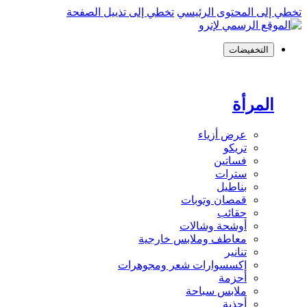
تخطي إلى المحتوى الرئيسي
تخطي إلى تذييل الصفحة
التخفيضات
المرأة
عرض أزياء
تريكو
فساتين
سترات
بناطيل
قمصان وتوبات
حقائب
أوشحة وشالات
معاطف وملابس خارجية
تنانير
إكسسوارات شعر ومجوهرات
أحزمة
ملابس سباحة
أحذية