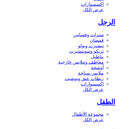
إكسسوارات
عرض الكل
الرجل
سترات وفساتين
قمصان
تيشيرت وبولو
تريكو وسويتشيرت
بناطيل
معاطف وملابس خارجية
أوشحة
ملابس سباحة
ربطات عنق وبوشيت
إكسسوارات
عرض الكل
الطفل
مجموعة الأطفال
عرض الكل