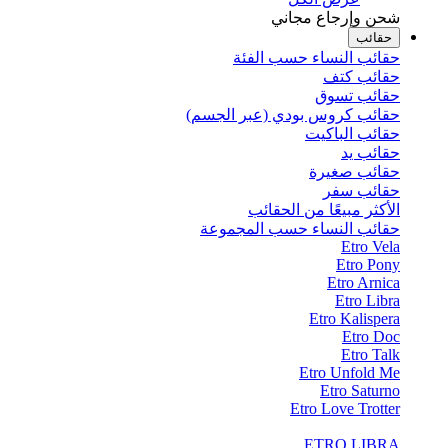
شحن وإرجاع مجاني
حقائب
حقائب النساء حسب الفئة
حقائب كتف
حقائب تسوق
حقائب كروس بودي (عبر الجسم)
حقائب الباكيت
حقائب يد
حقائب صغيرة
حقائب سفر
الأكثر مبيعًا من الحقائب
حقائب النساء حسب المجموعة
Etro Vela
Etro Pony
Etro Arnica
Etro Libra
Etro Kalispera
Etro Doc
Etro Talk
Etro Unfold Me
Etro Saturno
Etro Love Trotter
ETRO LIBRA