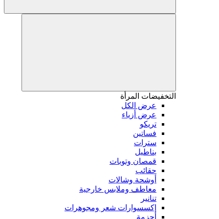
التخفيضات
المرأة
عرض الكل
عرض أزياء
تريكو
فساتين
سترات
بناطيل
قمصان وتوبات
حقائب
أوشحة وشالات
معاطف وملابس خارجية
تنانير
إكسسوارات شعر ومجوهرات
أحزمة