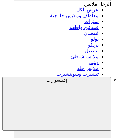
الرجل
ملابس
عرض الكل
معاطف وملابس خارجية
سترات
فساتين وأطقم
قمصان
بولو
تريكو
بناطيل
ملابس شاطئ
دينيم
ملابس جلد
تيشيرت وسويتشيرت
إكسسوارات