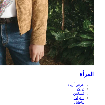
المرأة
عرض أزياء
تريكو
فساتين
سترات
بناطيل