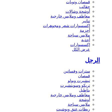
قمصان وتوبات
حقائب
أوشحة وشالات
معاطف وملابس خارجية
تنانير
إكسسوارات شعر ومجوهرات
أحزمة
ملابس سباحة
أحذية
إكسسوارات
عرض الكل
الرجل
سترات وفساتين
قمصان
تيشيرت وبولو
تريكو وسويتشيرت
بناطيل
معاطف وملابس خارجية
أوشحة
ملابس سباحة
ربطات عنق وبوشيت