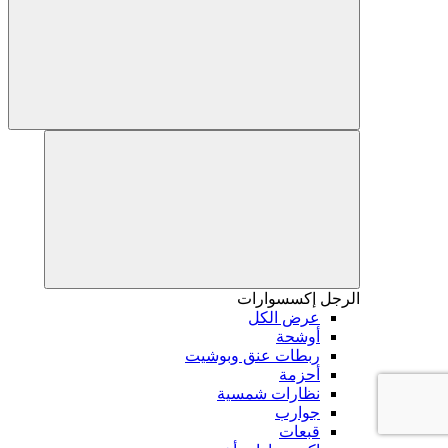
الرجل
إكسسوارات
عرض الكل
أوشحة
ربطات عنق وبوشيت
أحزمة
نظارات شمسية
جوارب
قبعات