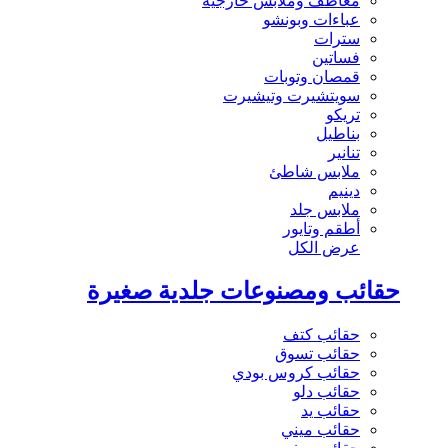
معاطف وملابس خارجية
عباءات وبونشو
سترات
فساتين
قمصان وتوبات
سويتشيرت وتيشيرت
تريكو
بناطيل
تنانير
ملابس شاطئ
دينيم
ملابس جلد
أطقم وتايور
عرض الكل
حقائب ومصنوعات جلدية صغيرة
حقائب كتف
حقائب تسوق
حقائب كروس بودي
حقائب دلو
حقائب يد
حقائب ميني