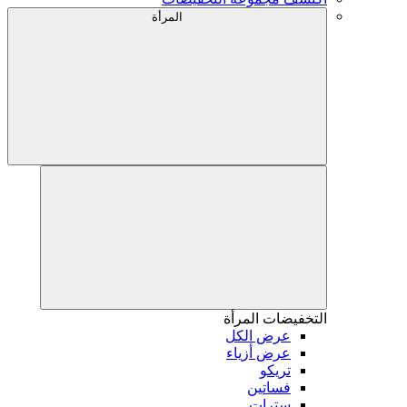
المرأة
التخفيضات
المرأة
عرض الكل
عرض أزياء
تريكو
فساتين
سترات