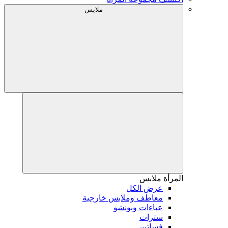
ملابس
المرأة
ملابس
عرض الكل
معاطف وملابس خارجية
عباءات وبونشو
سترات
فساتين