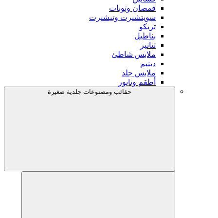
قمصان وتوبات
سويتشيرت وتيشيرت
تريكو
بناطيل
تنانير
ملابس شاطئ
دينيم
ملابس جلد
أطقم وتايور
حقائب ومصنوعات جلدية صغيرة