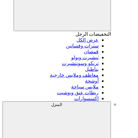
التخفيضات
الرجل
عرض الكل
سترات وفساتين
قمصان
تيشيرت وبولو
تريكو وسويتشيرت
بناطيل
معاطف وملابس خارجية
أوشحة
ملابس سباحة
ربطات عنق وبوشيت
إكسسوارات
المنزل