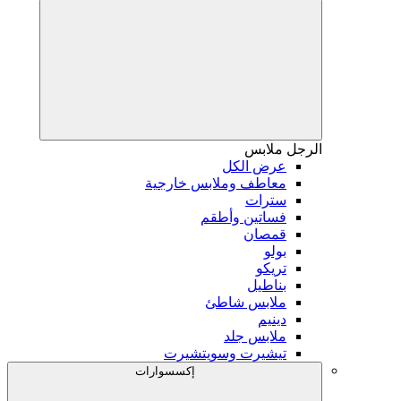
الرجل
ملابس
عرض الكل
معاطف وملابس خارجية
سترات
فساتين وأطقم
قمصان
بولو
تريكو
بناطيل
ملابس شاطئ
دينيم
ملابس جلد
تيشيرت وسويتشيرت
إكسسوارات