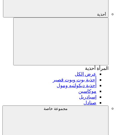
أحذية
المرأة
أحذية
عرض الكل
أحذية بوت وبوت قصير
أحذية ديكولتيه ومول
موكاسين
إسبادريل
صنادل
مجموعة خاصة