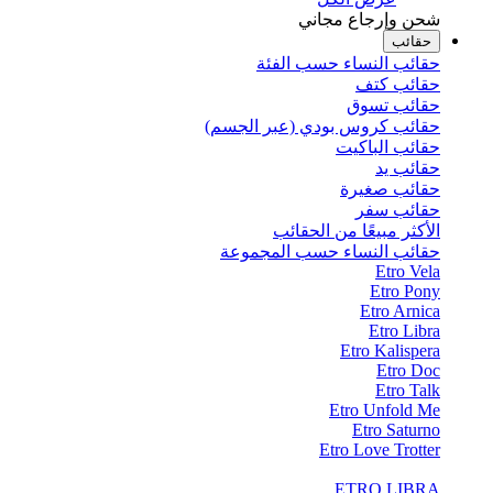
شحن وإرجاع مجاني
حقائب
حقائب النساء حسب الفئة
حقائب كتف
حقائب تسوق
حقائب كروس بودي (عبر الجسم)
حقائب الباكيت
حقائب يد
حقائب صغيرة
حقائب سفر
الأكثر مبيعًا من الحقائب
حقائب النساء حسب المجموعة
Etro Vela
Etro Pony
Etro Arnica
Etro Libra
Etro Kalispera
Etro Doc
Etro Talk
Etro Unfold Me
Etro Saturno
Etro Love Trotter
ETRO LIBRA