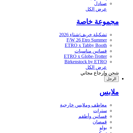
صنادل
عرض الكل
مجموعة خاصة
تشكيلة خريف/شتاء 2026
F/W 26 Etro Summer
ETRO x Tabby Booth
فساتين مناسبات
ETRO x Globe-Trotter
Birkenstock by ETRO
عرض الكل
شحن وإرجاع مجاني
الرجل
ملابس
معاطف وملابس خارجية
سترات
فساتين وأطقم
قمصان
بولو