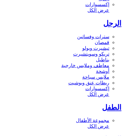
إكسسوارات
عرض الكل
الرجل
سترات وفساتين
قمصان
تيشيرت وبولو
تريكو وسويتشيرت
بناطيل
معاطف وملابس خارجية
أوشحة
ملابس سباحة
ربطات عنق وبوشيت
إكسسوارات
عرض الكل
الطفل
مجموعة الأطفال
عرض الكل