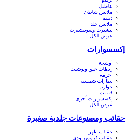
تريكو
بناطيل
ملابس شاطئ
دينيم
ملابس جلد
تيشيرت وسويتشيرت
عرض الكل
إكسسوارات
أوشحة
ربطات عنق وبوشيت
أحزمة
نظارات شمسية
جوارب
قبعات
إكسسوارات أخرى
عرض الكل
حقائب ومصنوعات جلدية صغيرة
حقائب ظهر
حقائب كروس بودي