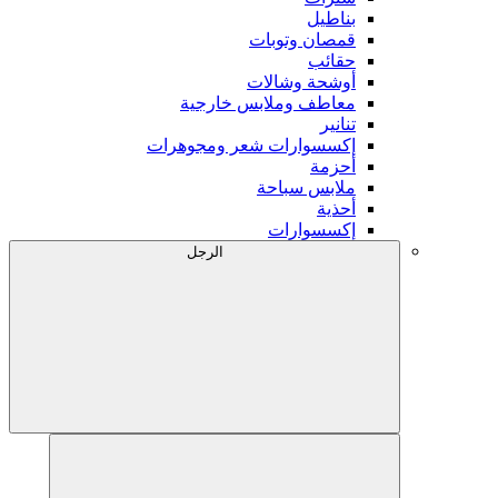
بناطيل
قمصان وتوبات
حقائب
أوشحة وشالات
معاطف وملابس خارجية
تنانير
إكسسوارات شعر ومجوهرات
أحزمة
ملابس سباحة
أحذية
إكسسوارات
الرجل