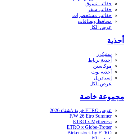
حقائب تسوق
حقائب سفر
حقائب مستحضرات
محافظ وبطاقات
عرض الكل
أحذية
سنيكرز
أحذية برباط
موكاسين
أحذية بوت
إسبادريل
عرض الكل
مجموعة خاصة
عرض ETRO خريف/شتاء 2026
F/W 26 Etro Summer
ETRO x Mytheresa
ETRO x Globe-Trotter
Birkenstock by ETRO
عرض الكل