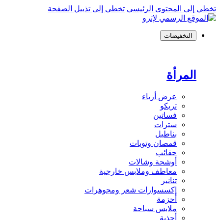
تخطي إلى المحتوى الرئيسي
تخطي إلى تذييل الصفحة
التخفيضات
المرأة
عرض أزياء
تريكو
فساتين
سترات
بناطيل
قمصان وتوبات
حقائب
أوشحة وشالات
معاطف وملابس خارجية
تنانير
إكسسوارات شعر ومجوهرات
أحزمة
ملابس سباحة
أحذية