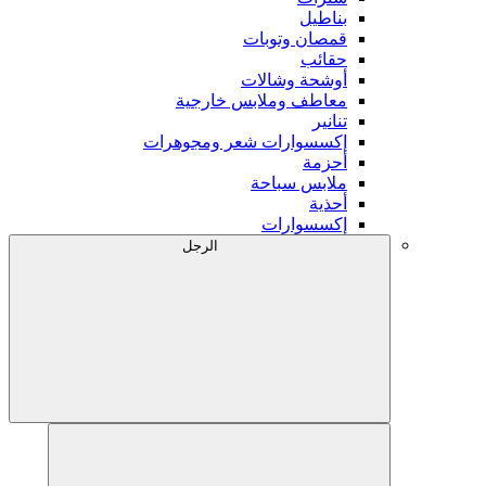
بناطيل
قمصان وتوبات
حقائب
أوشحة وشالات
معاطف وملابس خارجية
تنانير
إكسسوارات شعر ومجوهرات
أحزمة
ملابس سباحة
أحذية
إكسسوارات
الرجل