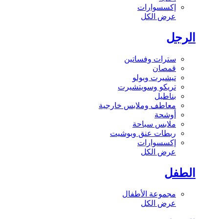
إكسسوارات
عرض الكل
الرجل
سترات وفساتين
قمصان
تيشيرت وبولو
تريكو وسويتشيرت
بناطيل
معاطف وملابس خارجية
أوشحة
ملابس سباحة
ربطات عنق وبوشيت
إكسسوارات
عرض الكل
الطفل
مجموعة الأطفال
عرض الكل