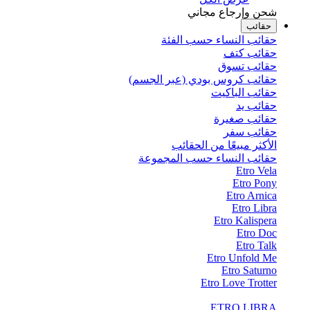
شحن وإرجاع مجاني
حقائب
حقائب النساء حسب الفئة
حقائب كتف
حقائب تسوق
حقائب كروس بودي (عبر الجسم)
حقائب الباكيت
حقائب يد
حقائب صغيرة
حقائب سفر
الأكثر مبيعًا من الحقائب
حقائب النساء حسب المجموعة
Etro Vela
Etro Pony
Etro Arnica
Etro Libra
Etro Kalispera
Etro Doc
Etro Talk
Etro Unfold Me
Etro Saturno
Etro Love Trotter
ETRO LIBRA