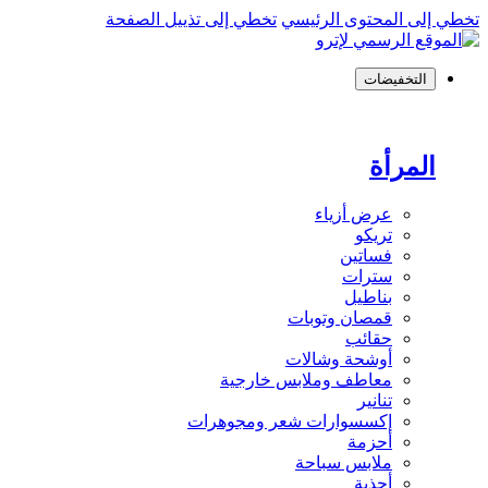
تخطي إلى المحتوى الرئيسي
تخطي إلى تذييل الصفحة
التخفيضات
المرأة
عرض أزياء
تريكو
فساتين
سترات
بناطيل
قمصان وتوبات
حقائب
أوشحة وشالات
معاطف وملابس خارجية
تنانير
إكسسوارات شعر ومجوهرات
أحزمة
ملابس سباحة
أحذية