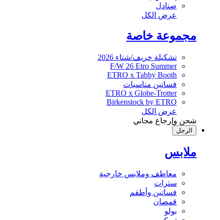
صنادل
عرض الكل
مجموعة خاصة
تشكيلة خريف/شتاء 2026
F/W 26 Etro Summer
ETRO x Tabby Booth
فساتين مناسبات
ETRO x Globe-Trotter
Birkenstock by ETRO
عرض الكل
شحن وإرجاع مجاني
الرجل
ملابس
معاطف وملابس خارجية
سترات
فساتين وأطقم
قمصان
بولو