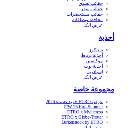
حقائب تسوق
حقائب سفر
حقائب مستحضرات
محافظ وبطاقات
عرض الكل
أحذية
سنيكرز
أحذية برباط
موكاسين
أحذية بوت
إسبادريل
عرض الكل
مجموعة خاصة
عرض ETRO خريف/شتاء 2026
F/W 26 Etro Summer
ETRO x Mytheresa
ETRO x Globe-Trotter
Birkenstock by ETRO
عرض الكل