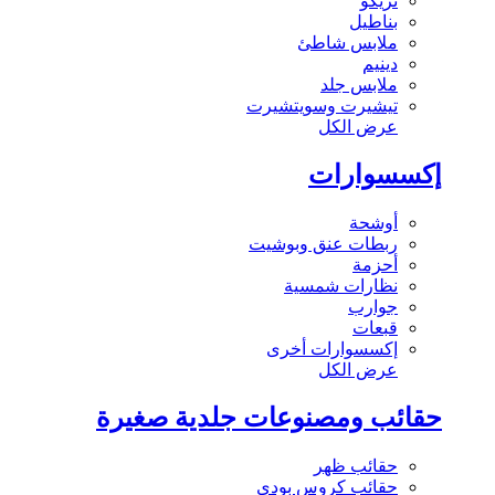
تريكو
بناطيل
ملابس شاطئ
دينيم
ملابس جلد
تيشيرت وسويتشيرت
عرض الكل
إكسسوارات
أوشحة
ربطات عنق وبوشيت
أحزمة
نظارات شمسية
جوارب
قبعات
إكسسوارات أخرى
عرض الكل
حقائب ومصنوعات جلدية صغيرة
حقائب ظهر
حقائب كروس بودي