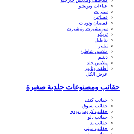
معاطف وملابس خارجية
عباءات وبونشو
سترات
فساتين
قمصان وتوبات
سويتشيرت وتيشيرت
تريكو
بناطيل
تنانير
ملابس شاطئ
دينيم
ملابس جلد
أطقم وتايور
عرض الكل
حقائب ومصنوعات جلدية صغيرة
حقائب كتف
حقائب تسوق
حقائب كروس بودي
حقائب دلو
حقائب يد
حقائب ميني