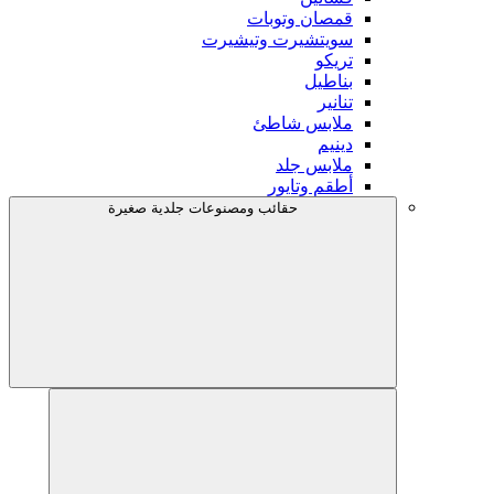
قمصان وتوبات
سويتشيرت وتيشيرت
تريكو
بناطيل
تنانير
ملابس شاطئ
دينيم
ملابس جلد
أطقم وتايور
حقائب ومصنوعات جلدية صغيرة