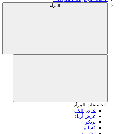
المرأة
التخفيضات
المرأة
عرض الكل
عرض أزياء
تريكو
فساتين
سترات