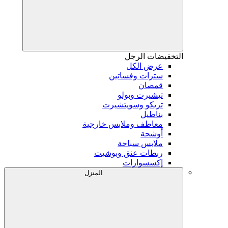
التخفيضات
الرجل
عرض الكل
سترات وفساتين
قمصان
تيشيرت وبولو
تريكو وسويتشيرت
بناطيل
معاطف وملابس خارجية
أوشحة
ملابس سباحة
ربطات عنق وبوشيت
إكسسوارات
المنزل