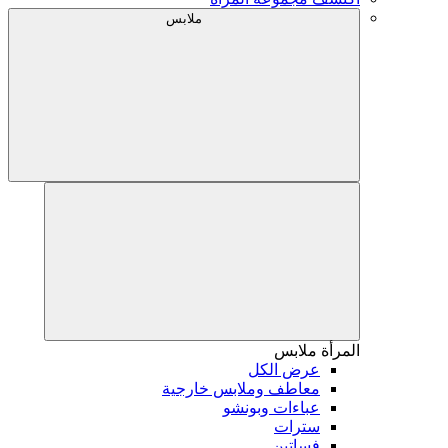
ملابس
المرأة
ملابس
عرض الكل
معاطف وملابس خارجية
عباءات وبونشو
سترات
فساتين