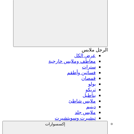
الرجل
ملابس
عرض الكل
معاطف وملابس خارجية
سترات
فساتين وأطقم
قمصان
بولو
تريكو
بناطيل
ملابس شاطئ
دينيم
ملابس جلد
تيشيرت وسويتشيرت
إكسسوارات