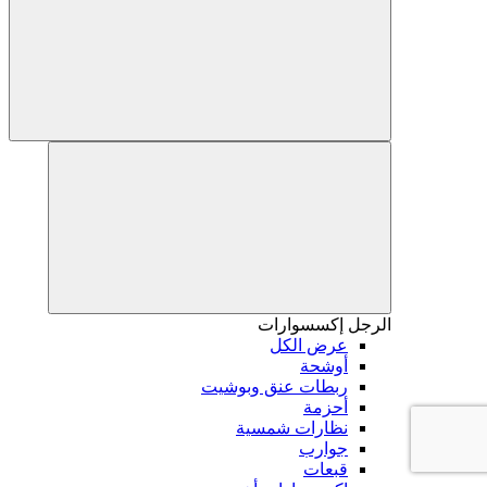
الرجل
إكسسوارات
عرض الكل
أوشحة
ربطات عنق وبوشيت
أحزمة
نظارات شمسية
جوارب
قبعات