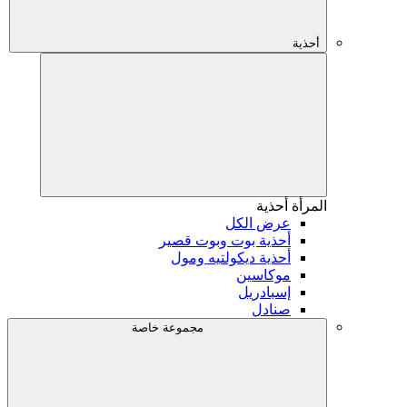
أحذية
المرأة
أحذية
عرض الكل
أحذية بوت وبوت قصير
أحذية ديكولتيه ومول
موكاسين
إسبادريل
صنادل
مجموعة خاصة