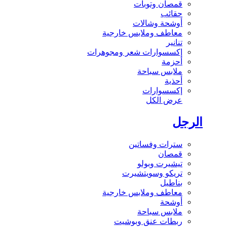
قمصان وتوبات
حقائب
أوشحة وشالات
معاطف وملابس خارجية
تنانير
إكسسوارات شعر ومجوهرات
أحزمة
ملابس سباحة
أحذية
إكسسوارات
عرض الكل
الرجل
سترات وفساتين
قمصان
تيشيرت وبولو
تريكو وسويتشيرت
بناطيل
معاطف وملابس خارجية
أوشحة
ملابس سباحة
ربطات عنق وبوشيت