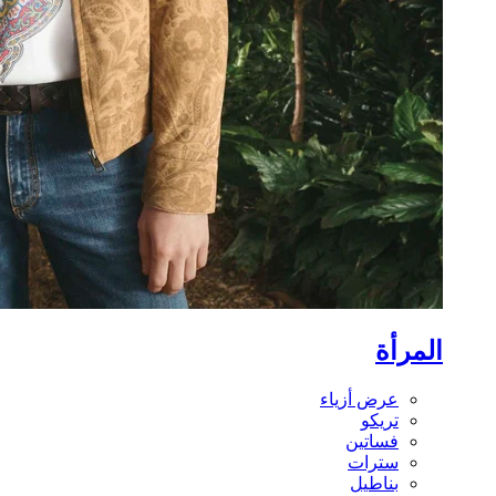
المرأة
عرض أزياء
تريكو
فساتين
سترات
بناطيل