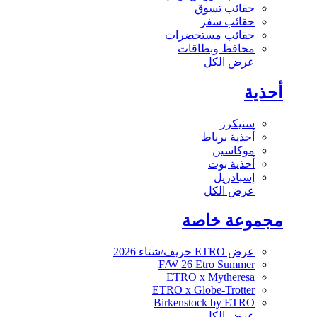
حقائب تسوق
حقائب سفر
حقائب مستحضرات
محافظ وبطاقات
عرض الكل
أحذية
سنيكرز
أحذية برباط
موكاسين
أحذية بوت
إسبادريل
عرض الكل
مجموعة خاصة
عرض ETRO خريف/شتاء 2026
F/W 26 Etro Summer
ETRO x Mytheresa
ETRO x Globe-Trotter
Birkenstock by ETRO
عرض الكل