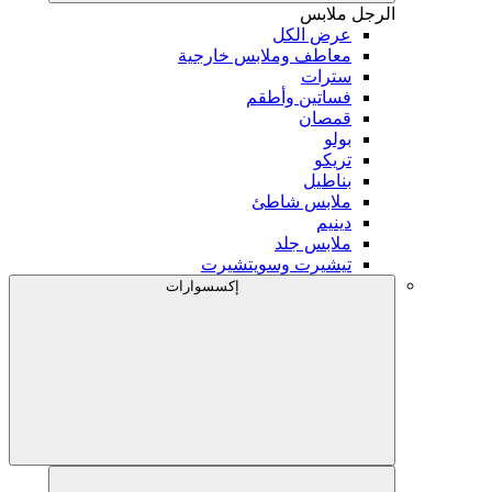
الرجل
ملابس
عرض الكل
معاطف وملابس خارجية
سترات
فساتين وأطقم
قمصان
بولو
تريكو
بناطيل
ملابس شاطئ
دينيم
ملابس جلد
تيشيرت وسويتشيرت
إكسسوارات