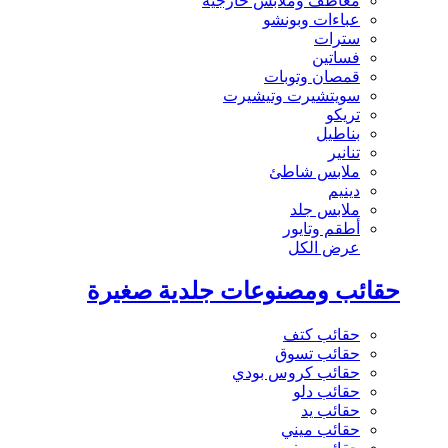
معاطف وملابس خارجية
عباءات وبونشو
سترات
فساتين
قمصان وتوبات
سويتشيرت وتيشيرت
تريكو
بناطيل
تنانير
ملابس شاطئ
دينيم
ملابس جلد
أطقم وتايور
عرض الكل
حقائب ومصنوعات جلدية صغيرة
حقائب كتف
حقائب تسوق
حقائب كروس بودي
حقائب دلو
حقائب يد
حقائب ميني