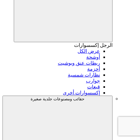
الرجل
إكسسوارات
عرض الكل
أوشحة
ربطات عنق وبوشيت
أحزمة
نظارات شمسية
جوارب
قبعات
إكسسوارات أخرى
حقائب ومصنوعات جلدية صغيرة