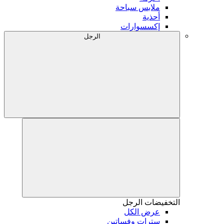
ملابس سباحة
أحذية
إكسسوارات
الرجل
التخفيضات
الرجل
عرض الكل
سترات وفساتين