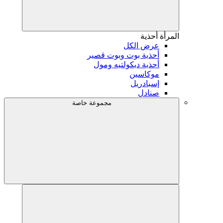
المرأة
أحذية
عرض الكل
أحذية بوت وبوت قصير
أحذية ديكولتيه ومول
موكاسين
إسبادريل
صنادل
مجموعة خاصة