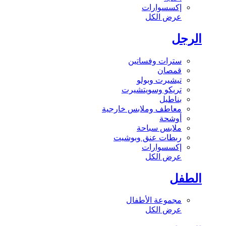
إكسسوارات
عرض الكل
الرجل
سترات وفساتين
قمصان
تيشيرت وبولو
تريكو وسويتشيرت
بناطيل
معاطف وملابس خارجية
أوشحة
ملابس سباحة
ربطات عنق وبوشيت
إكسسوارات
عرض الكل
الطفل
مجموعة الأطفال
عرض الكل