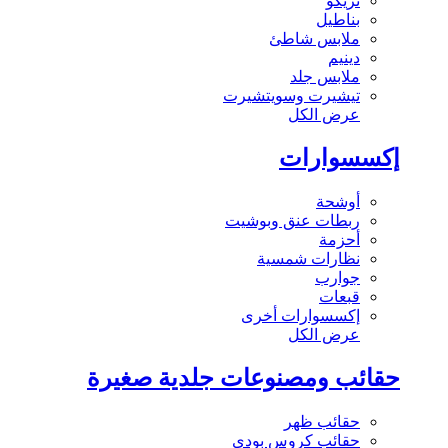
تريكو
بناطيل
ملابس شاطئ
دينيم
ملابس جلد
تيشيرت وسويتشيرت
عرض الكل
إكسسوارات
أوشحة
ربطات عنق وبوشيت
أحزمة
نظارات شمسية
جوارب
قبعات
إكسسوارات أخرى
عرض الكل
حقائب ومصنوعات جلدية صغيرة
حقائب ظهر
حقائب كروس بودي