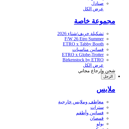
صنادل
عرض الكل
مجموعة خاصة
تشكيلة خريف/شتاء 2026
F/W 26 Etro Summer
ETRO x Tabby Booth
فساتين مناسبات
ETRO x Globe-Trotter
Birkenstock by ETRO
عرض الكل
شحن وإرجاع مجاني
الرجل
ملابس
معاطف وملابس خارجية
سترات
فساتين وأطقم
قمصان
بولو