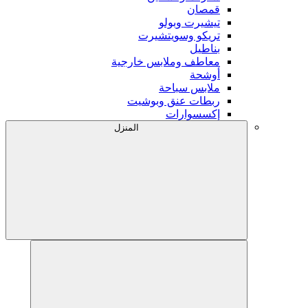
قمصان
تيشيرت وبولو
تريكو وسويتشيرت
بناطيل
معاطف وملابس خارجية
أوشحة
ملابس سباحة
ربطات عنق وبوشيت
إكسسوارات
المنزل