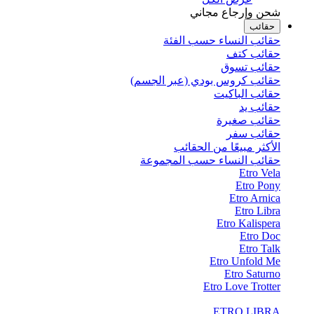
شحن وإرجاع مجاني
حقائب
حقائب النساء حسب الفئة
حقائب كتف
حقائب تسوق
حقائب كروس بودي (عبر الجسم)
حقائب الباكيت
حقائب يد
حقائب صغيرة
حقائب سفر
الأكثر مبيعًا من الحقائب
حقائب النساء حسب المجموعة
Etro Vela
Etro Pony
Etro Arnica
Etro Libra
Etro Kalispera
Etro Doc
Etro Talk
Etro Unfold Me
Etro Saturno
Etro Love Trotter
ETRO LIBRA