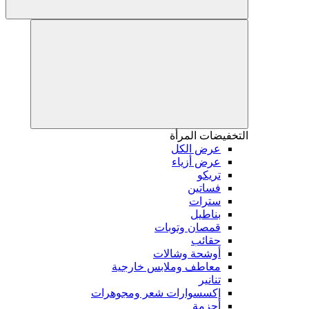
التخفيضات
المرأة
عرض الكل
عرض أزياء
تريكو
فساتين
سترات
بناطيل
قمصان وتوبات
حقائب
أوشحة وشالات
معاطف وملابس خارجية
تنانير
إكسسوارات شعر ومجوهرات
أحزمة