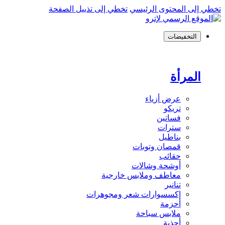
تخطي إلى المحتوى الرئيسي
تخطي إلى تذييل الصفحة
التخفيضات
المرأة
عرض أزياء
تريكو
فساتين
سترات
بناطيل
قمصان وتوبات
حقائب
أوشحة وشالات
معاطف وملابس خارجية
تنانير
إكسسوارات شعر ومجوهرات
أحزمة
ملابس سباحة
أحذية