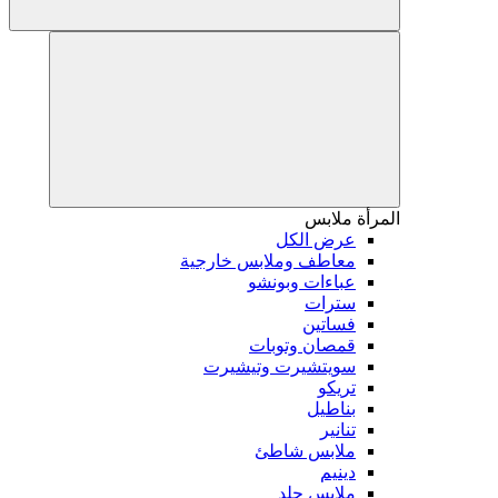
المرأة
ملابس
عرض الكل
معاطف وملابس خارجية
عباءات وبونشو
سترات
فساتين
قمصان وتوبات
سويتشيرت وتيشيرت
تريكو
بناطيل
تنانير
ملابس شاطئ
دينيم
ملابس جلد