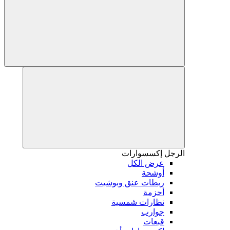
الرجل
إكسسوارات
عرض الكل
أوشحة
ربطات عنق وبوشيت
أحزمة
نظارات شمسية
جوارب
قبعات