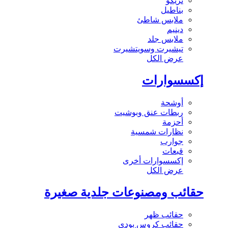
تريكو
بناطيل
ملابس شاطئ
دينيم
ملابس جلد
تيشيرت وسويتشيرت
عرض الكل
إكسسوارات
أوشحة
ربطات عنق وبوشيت
أحزمة
نظارات شمسية
جوارب
قبعات
إكسسوارات أخرى
عرض الكل
حقائب ومصنوعات جلدية صغيرة
حقائب ظهر
حقائب كروس بودي