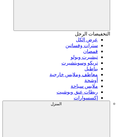
التخفيضات
الرجل
عرض الكل
سترات وفساتين
قمصان
تيشيرت وبولو
تريكو وسويتشيرت
بناطيل
معاطف وملابس خارجية
أوشحة
ملابس سباحة
ربطات عنق وبوشيت
إكسسوارات
المنزل