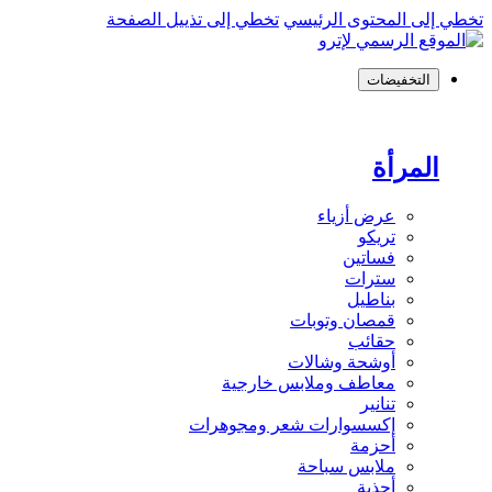
تخطي إلى المحتوى الرئيسي
تخطي إلى تذييل الصفحة
التخفيضات
المرأة
عرض أزياء
تريكو
فساتين
سترات
بناطيل
قمصان وتوبات
حقائب
أوشحة وشالات
معاطف وملابس خارجية
تنانير
إكسسوارات شعر ومجوهرات
أحزمة
ملابس سباحة
أحذية