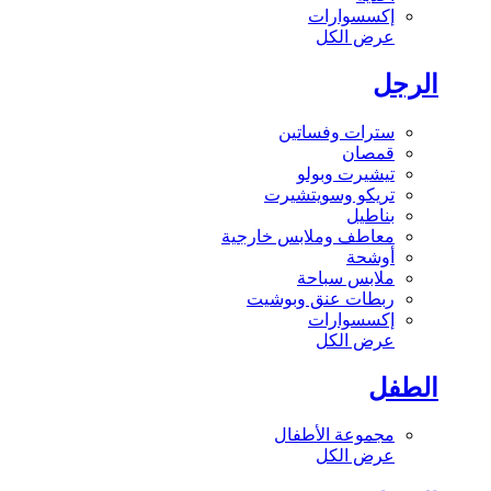
إكسسوارات
عرض الكل
الرجل
سترات وفساتين
قمصان
تيشيرت وبولو
تريكو وسويتشيرت
بناطيل
معاطف وملابس خارجية
أوشحة
ملابس سباحة
ربطات عنق وبوشيت
إكسسوارات
عرض الكل
الطفل
مجموعة الأطفال
عرض الكل