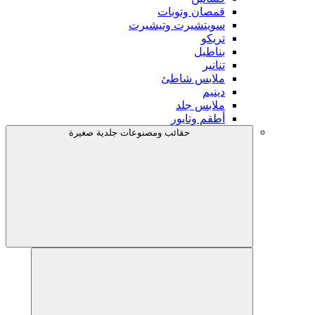
قمصان وتوبات
سويتشيرت وتيشيرت
تريكو
بناطيل
تنانير
ملابس شاطئ
دينيم
ملابس جلد
أطقم وتايور
حقائب ومصنوعات جلدية صغيرة