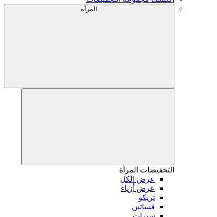
المرأة
التخفيضات
المرأة
عرض الكل
عرض أزياء
تريكو
فساتين
سترات