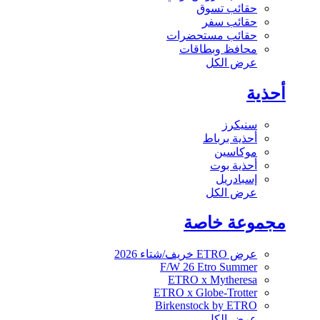
حقائب تسوق
حقائب سفر
حقائب مستحضرات
محافظ وبطاقات
عرض الكل
أحذية
سنيكرز
أحذية برباط
موكاسين
أحذية بوت
إسبادريل
عرض الكل
مجموعة خاصة
عرض ETRO خريف/شتاء 2026
F/W 26 Etro Summer
ETRO x Mytheresa
ETRO x Globe-Trotter
Birkenstock by ETRO
عرض الكل