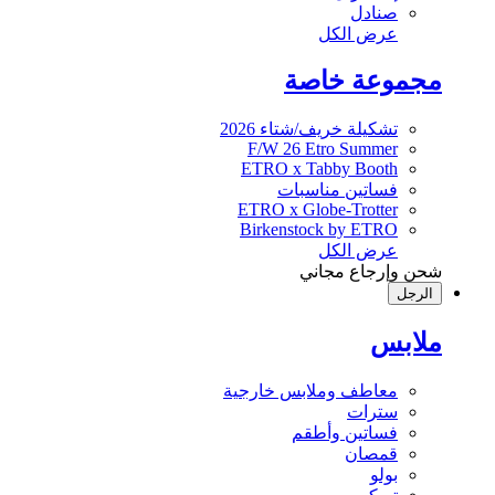
صنادل
عرض الكل
مجموعة خاصة
تشكيلة خريف/شتاء 2026
F/W 26 Etro Summer
ETRO x Tabby Booth
فساتين مناسبات
ETRO x Globe-Trotter
Birkenstock by ETRO
عرض الكل
شحن وإرجاع مجاني
الرجل
ملابس
معاطف وملابس خارجية
سترات
فساتين وأطقم
قمصان
بولو