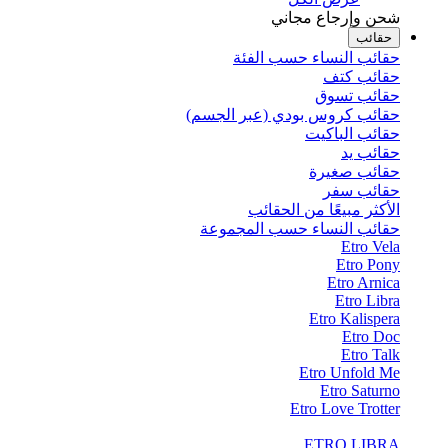
شحن وإرجاع مجاني
حقائب
حقائب النساء حسب الفئة
حقائب كتف
حقائب تسوق
حقائب كروس بودي (عبر الجسم)
حقائب الباكيت
حقائب يد
حقائب صغيرة
حقائب سفر
الأكثر مبيعًا من الحقائب
حقائب النساء حسب المجموعة
Etro Vela
Etro Pony
Etro Arnica
Etro Libra
Etro Kalispera
Etro Doc
Etro Talk
Etro Unfold Me
Etro Saturno
Etro Love Trotter
ETRO LIBRA