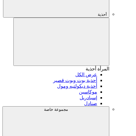
أحذية
المرأة
أحذية
عرض الكل
أحذية بوت وبوت قصير
أحذية ديكولتيه ومول
موكاسين
إسبادريل
صنادل
مجموعة خاصة