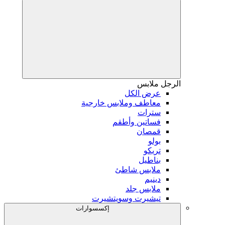
الرجل
ملابس
عرض الكل
معاطف وملابس خارجية
سترات
فساتين وأطقم
قمصان
بولو
تريكو
بناطيل
ملابس شاطئ
دينيم
ملابس جلد
تيشيرت وسويتشيرت
إكسسوارات