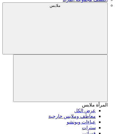
ملابس
المرأة
ملابس
عرض الكل
معاطف وملابس خارجية
عباءات وبونشو
سترات
فساتين