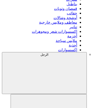
بناطيل
قمصان وتوبات
حقائب
أوشحة وشالات
معاطف وملابس خارجية
تنانير
إكسسوارات شعر ومجوهرات
أحزمة
ملابس سباحة
أحذية
إكسسوارات
الرجل