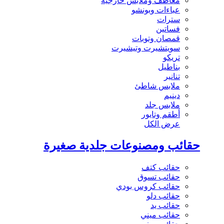
معاطف وملابس خارجية
عباءات وبونشو
سترات
فساتين
قمصان وتوبات
سويتشيرت وتيشيرت
تريكو
بناطيل
تنانير
ملابس شاطئ
دينيم
ملابس جلد
أطقم وتايور
عرض الكل
حقائب ومصنوعات جلدية صغيرة
حقائب كتف
حقائب تسوق
حقائب كروس بودي
حقائب دلو
حقائب يد
حقائب ميني