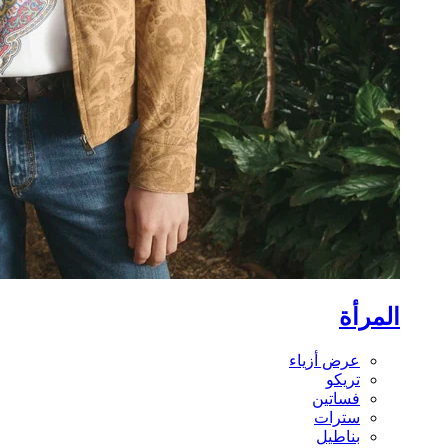
المرأة
عرض أزياء
تريكو
فساتين
سترات
بناطيل