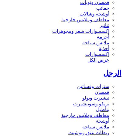
قمصان وتوبات
حقائب
أوشحة وشالات
معاطف وملابس خارجية
تنانير
إكسسوارات شعر ومجوهرات
أحزمة
ملابس سباحة
أحذية
إكسسوارات
عرض الكل
الرجل
سترات وفساتين
قمصان
تيشيرت وبولو
تريكو وسويتشيرت
بناطيل
معاطف وملابس خارجية
أوشحة
ملابس سباحة
ربطات عنق وبوشيت