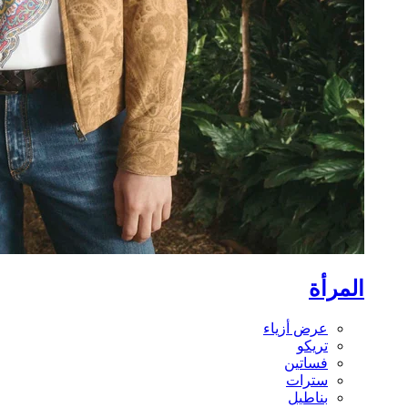
المرأة
عرض أزياء
تريكو
فساتين
سترات
بناطيل