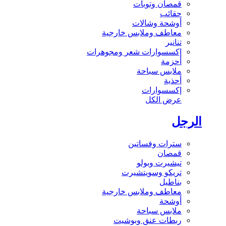
قمصان وتوبات
حقائب
أوشحة وشالات
معاطف وملابس خارجية
تنانير
إكسسوارات شعر ومجوهرات
أحزمة
ملابس سباحة
أحذية
إكسسوارات
عرض الكل
الرجل
سترات وفساتين
قمصان
تيشيرت وبولو
تريكو وسويتشيرت
بناطيل
معاطف وملابس خارجية
أوشحة
ملابس سباحة
ربطات عنق وبوشيت