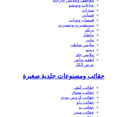
معاطف وملابس خارجية
عباءات وبونشو
سترات
فساتين
قمصان وتوبات
سويتشيرت وتيشيرت
تريكو
بناطيل
تنانير
ملابس شاطئ
دينيم
ملابس جلد
أطقم وتايور
عرض الكل
حقائب ومصنوعات جلدية صغيرة
حقائب كتف
حقائب تسوق
حقائب كروس بودي
حقائب دلو
حقائب يد
حقائب ميني