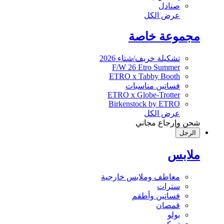
صنادل
عرض الكل
مجموعة خاصة
تشكيلة خريف/شتاء 2026
F/W 26 Etro Summer
ETRO x Tabby Booth
فساتين مناسبات
ETRO x Globe-Trotter
Birkenstock by ETRO
عرض الكل
شحن وإرجاع مجاني
الرجل
ملابس
معاطف وملابس خارجية
سترات
فساتين وأطقم
قمصان
بولو