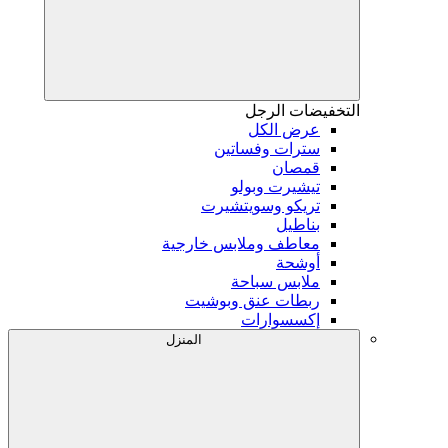
التخفيضات
الرجل
عرض الكل
سترات وفساتين
قمصان
تيشيرت وبولو
تريكو وسويتشيرت
بناطيل
معاطف وملابس خارجية
أوشحة
ملابس سباحة
ربطات عنق وبوشيت
إكسسوارات
المنزل