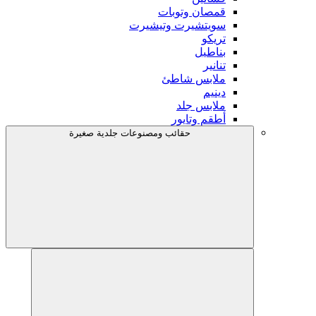
قمصان وتوبات
سويتشيرت وتيشيرت
تريكو
بناطيل
تنانير
ملابس شاطئ
دينيم
ملابس جلد
أطقم وتايور
حقائب ومصنوعات جلدية صغيرة