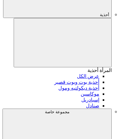
أحذية
المرأة
أحذية
عرض الكل
أحذية بوت وبوت قصير
أحذية ديكولتيه ومول
موكاسين
إسبادريل
صنادل
مجموعة خاصة