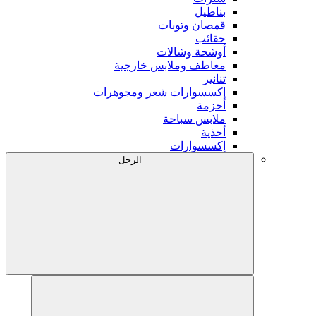
بناطيل
قمصان وتوبات
حقائب
أوشحة وشالات
معاطف وملابس خارجية
تنانير
إكسسوارات شعر ومجوهرات
أحزمة
ملابس سباحة
أحذية
إكسسوارات
الرجل