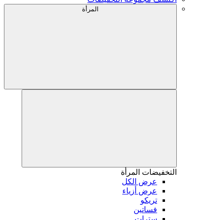
المرأة
التخفيضات
المرأة
عرض الكل
عرض أزياء
تريكو
فساتين
سترات