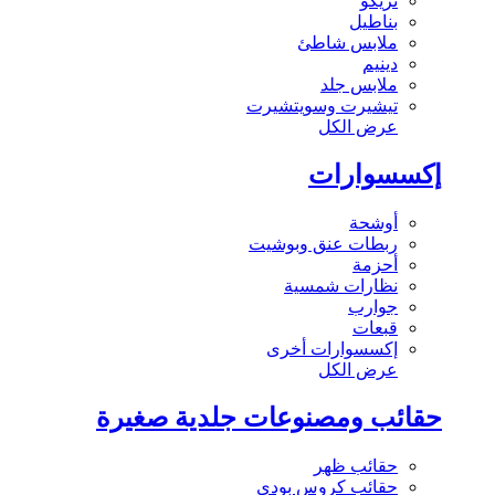
تريكو
بناطيل
ملابس شاطئ
دينيم
ملابس جلد
تيشيرت وسويتشيرت
عرض الكل
إكسسوارات
أوشحة
ربطات عنق وبوشيت
أحزمة
نظارات شمسية
جوارب
قبعات
إكسسوارات أخرى
عرض الكل
حقائب ومصنوعات جلدية صغيرة
حقائب ظهر
حقائب كروس بودي