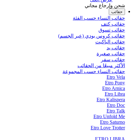
شحن وإرجاع مجاني
حقائب
حقائب النساء حسب الفئة
حقائب كتف
حقائب تسوق
حقائب كروس بودي (عبر الجسم)
حقائب الباكيت
حقائب يد
حقائب صغيرة
حقائب سفر
الأكثر مبيعًا من الحقائب
حقائب النساء حسب المجموعة
Etro Vela
Etro Pony
Etro Arnica
Etro Libra
Etro Kalispera
Etro Doc
Etro Talk
Etro Unfold Me
Etro Saturno
Etro Love Trotter
ETRO LIBRA