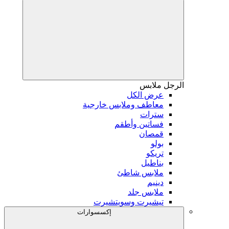
الرجل
ملابس
عرض الكل
معاطف وملابس خارجية
سترات
فساتين وأطقم
قمصان
بولو
تريكو
بناطيل
ملابس شاطئ
دينيم
ملابس جلد
تيشيرت وسويتشيرت
إكسسوارات