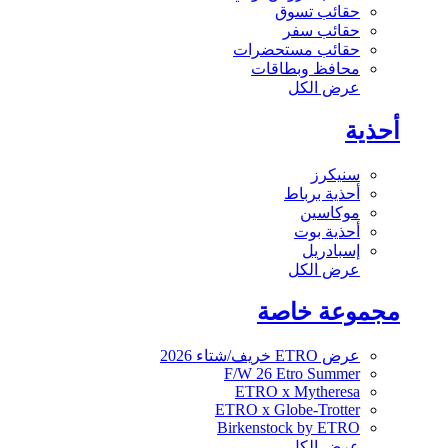
حقائب تسوق
حقائب سفر
حقائب مستحضرات
محافظ وبطاقات
عرض الكل
أحذية
سنيكرز
أحذية برباط
موكاسين
أحذية بوت
إسبادريل
عرض الكل
مجموعة خاصة
عرض ETRO خريف/شتاء 2026
F/W 26 Etro Summer
ETRO x Mytheresa
ETRO x Globe-Trotter
Birkenstock by ETRO
عرض الكل