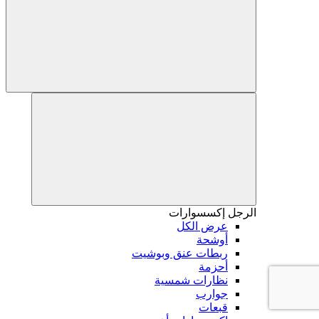
الرجل
إكسسوارات
عرض الكل
أوشحة
ربطات عنق وبوشيت
أحزمة
نظارات شمسية
جوارب
قبعات