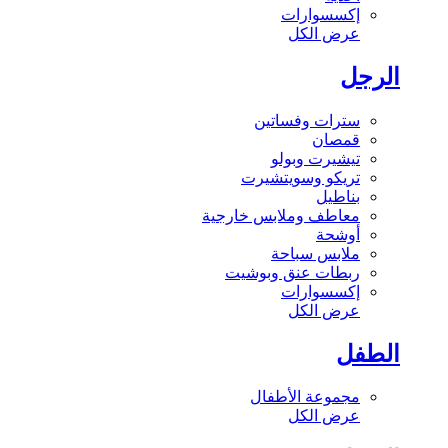
إكسسوارات
عرض الكل
الرجل
سترات وفساتين
قمصان
تيشيرت وبولو
تريكو وسويتشيرت
بناطيل
معاطف وملابس خارجية
أوشحة
ملابس سباحة
ربطات عنق وبوشيت
إكسسوارات
عرض الكل
الطفل
مجموعة الأطفال
عرض الكل