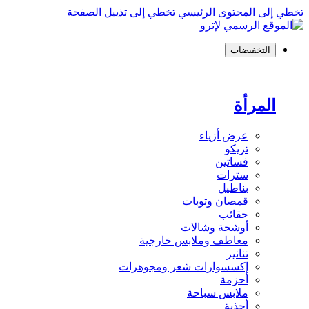
تخطي إلى المحتوى الرئيسي
تخطي إلى تذييل الصفحة
التخفيضات
المرأة
عرض أزياء
تريكو
فساتين
سترات
بناطيل
قمصان وتوبات
حقائب
أوشحة وشالات
معاطف وملابس خارجية
تنانير
إكسسوارات شعر ومجوهرات
أحزمة
ملابس سباحة
أحذية