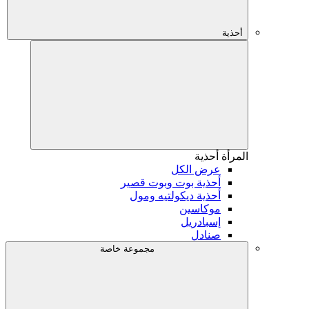
أحذية
المرأة
أحذية
عرض الكل
أحذية بوت وبوت قصير
أحذية ديكولتيه ومول
موكاسين
إسبادريل
صنادل
مجموعة خاصة