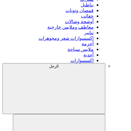
بناطيل
قمصان وتوبات
حقائب
أوشحة وشالات
معاطف وملابس خارجية
تنانير
إكسسوارات شعر ومجوهرات
أحزمة
ملابس سباحة
أحذية
إكسسوارات
الرجل