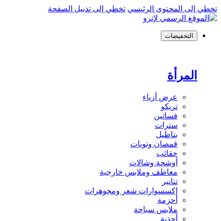
تخطي إلى المحتوى الرئيسي
تخطي إلى تذييل الصفحة
التخفيضات
المرأة
عرض أزياء
تريكو
فساتين
سترات
بناطيل
قمصان وتوبات
حقائب
أوشحة وشالات
معاطف وملابس خارجية
تنانير
إكسسوارات شعر ومجوهرات
أحزمة
ملابس سباحة
أحذية