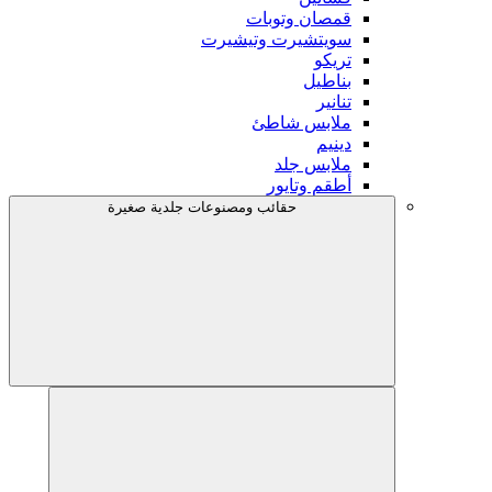
قمصان وتوبات
سويتشيرت وتيشيرت
تريكو
بناطيل
تنانير
ملابس شاطئ
دينيم
ملابس جلد
أطقم وتايور
حقائب ومصنوعات جلدية صغيرة