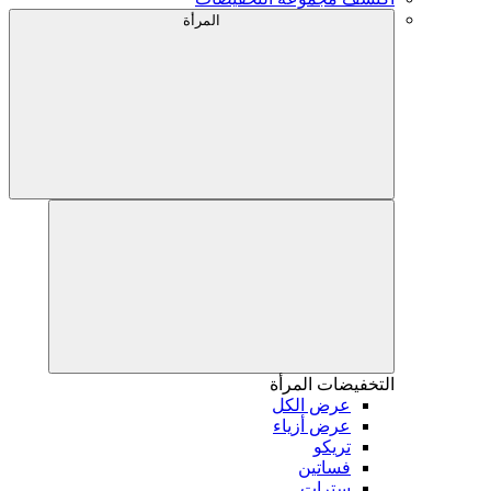
المرأة
التخفيضات
المرأة
عرض الكل
عرض أزياء
تريكو
فساتين
سترات