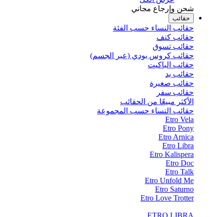
شحن وإرجاع مجاني
حقائب
حقائب النساء حسب الفئة
حقائب كتف
حقائب تسوق
حقائب كروس بودي (عبر الجسم)
حقائب الباكيت
حقائب يد
حقائب صغيرة
حقائب سفر
الأكثر مبيعًا من الحقائب
حقائب النساء حسب المجموعة
Etro Vela
Etro Pony
Etro Arnica
Etro Libra
Etro Kalispera
Etro Doc
Etro Talk
Etro Unfold Me
Etro Saturno
Etro Love Trotter
ETRO LIBRA