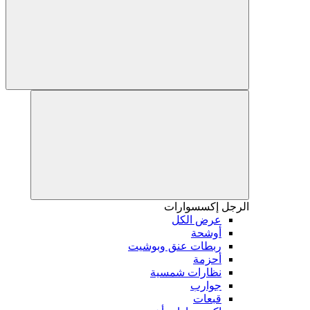
الرجل
إكسسوارات
عرض الكل
أوشحة
ربطات عنق وبوشيت
أحزمة
نظارات شمسية
جوارب
قبعات