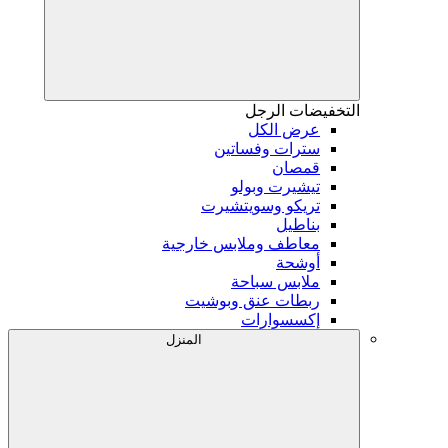
التخفيضات
الرجل
عرض الكل
سترات وفساتين
قمصان
تيشيرت وبولو
تريكو وسويتشيرت
بناطيل
معاطف وملابس خارجية
أوشحة
ملابس سباحة
ربطات عنق وبوشيت
إكسسوارات
المنزل