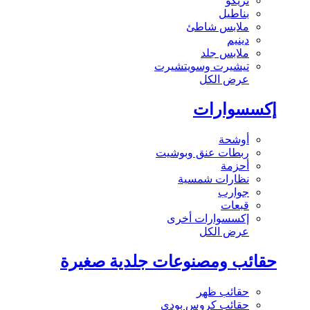
تريكو
بناطيل
ملابس شاطئ
دينيم
ملابس جلد
تيشيرت وسويتشيرت
عرض الكل
إكسسوارات
أوشحة
ربطات عنق وبوشيت
أحزمة
نظارات شمسية
جوارب
قبعات
إكسسوارات أخرى
عرض الكل
حقائب ومصنوعات جلدية صغيرة
حقائب ظهر
حقائب كروس بودي