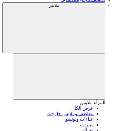
ملابس
المرأة
ملابس
عرض الكل
معاطف وملابس خارجية
عباءات وبونشو
سترات
فساتين