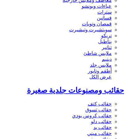
معاطف وملابس خارجية
عباءات وبونشو
سترات
فساتين
قمصان وتوبات
سويتشيرت وتيشيرت
تريكو
بناطيل
تنانير
ملابس شاطئ
دينيم
ملابس جلد
أطقم وتايور
عرض الكل
حقائب ومصنوعات جلدية صغيرة
حقائب كتف
حقائب تسوق
حقائب كروس بودي
حقائب دلو
حقائب يد
حقائب ميني