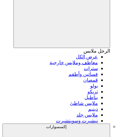
الرجل
ملابس
عرض الكل
معاطف وملابس خارجية
سترات
فساتين وأطقم
قمصان
بولو
تريكو
بناطيل
ملابس شاطئ
دينيم
ملابس جلد
تيشيرت وسويتشيرت
إكسسوارات