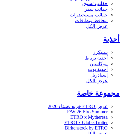
حقائب تسوق
حقائب سفر
حقائب مستحضرات
محافظ وبطاقات
عرض الكل
أحذية
سنيكرز
أحذية برباط
موكاسين
أحذية بوت
إسبادريل
عرض الكل
مجموعة خاصة
عرض ETRO خريف/شتاء 2026
F/W 26 Etro Summer
ETRO x Mytheresa
ETRO x Globe-Trotter
Birkenstock by ETRO
عرض الكل