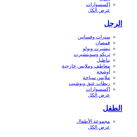
إكسسوارات
عرض الكل
الرجل
سترات وفساتين
قمصان
تيشيرت وبولو
تريكو وسويتشيرت
بناطيل
معاطف وملابس خارجية
أوشحة
ملابس سباحة
ربطات عنق وبوشيت
إكسسوارات
عرض الكل
الطفل
مجموعة الأطفال
عرض الكل