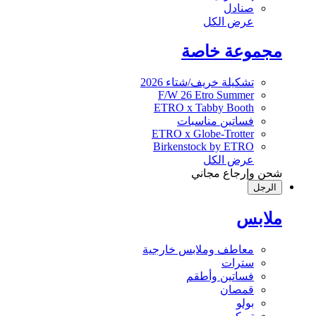
صنادل
عرض الكل
مجموعة خاصة
تشكيلة خريف/شتاء 2026
F/W 26 Etro Summer
ETRO x Tabby Booth
فساتين مناسبات
ETRO x Globe-Trotter
Birkenstock by ETRO
عرض الكل
شحن وإرجاع مجاني
الرجل
ملابس
معاطف وملابس خارجية
سترات
فساتين وأطقم
قمصان
بولو