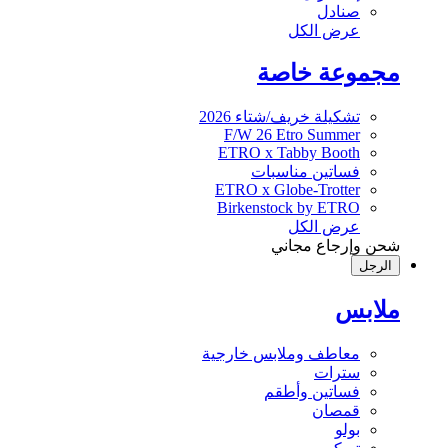
صنادل
عرض الكل
مجموعة خاصة
تشكيلة خريف/شتاء 2026
F/W 26 Etro Summer
ETRO x Tabby Booth
فساتين مناسبات
ETRO x Globe-Trotter
Birkenstock by ETRO
عرض الكل
شحن وإرجاع مجاني
الرجل
ملابس
معاطف وملابس خارجية
سترات
فساتين وأطقم
قمصان
بولو