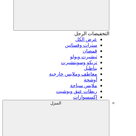
التخفيضات
الرجل
عرض الكل
سترات وفساتين
قمصان
تيشيرت وبولو
تريكو وسويتشيرت
بناطيل
معاطف وملابس خارجية
أوشحة
ملابس سباحة
ربطات عنق وبوشيت
إكسسوارات
المنزل