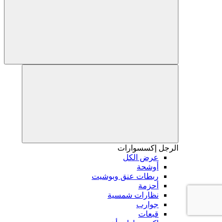
الرجل
إكسسوارات
عرض الكل
أوشحة
ربطات عنق وبوشيت
أحزمة
نظارات شمسية
جوارب
قبعات