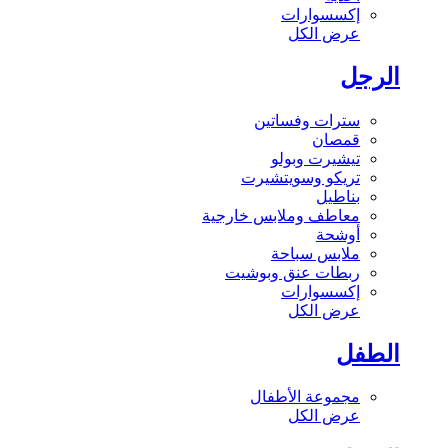
إكسسوارات
عرض الكل
الرجل
سترات وفساتين
قمصان
تيشيرت وبولو
تريكو وسويتشيرت
بناطيل
معاطف وملابس خارجية
أوشحة
ملابس سباحة
ربطات عنق وبوشيت
إكسسوارات
عرض الكل
الطفل
مجموعة الأطفال
عرض الكل