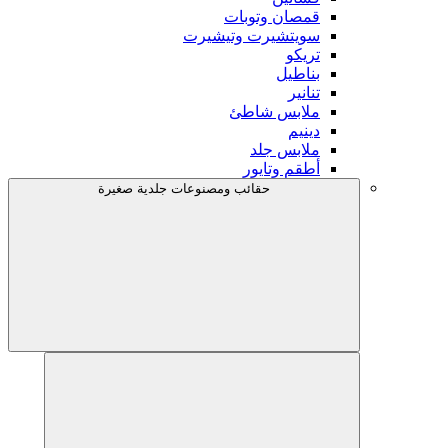
قمصان وتوبات
سويتشيرت وتيشيرت
تريكو
بناطيل
تنانير
ملابس شاطئ
دينيم
ملابس جلد
أطقم وتايور
حقائب ومصنوعات جلدية صغيرة