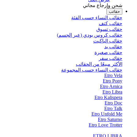
شحن وإرجاع مجاني
حقائب
حقائب النساء حسب الفئة
حقائب كتف
حقائب تسوق
حقائب كروس بودي (عبر الجسم)
حقائب الباكيت
حقائب يد
حقائب صغيرة
حقائب سفر
الأكثر مبيعًا من الحقائب
حقائب النساء حسب المجموعة
Etro Vela
Etro Pony
Etro Arnica
Etro Libra
Etro Kalispera
Etro Doc
Etro Talk
Etro Unfold Me
Etro Saturno
Etro Love Trotter
ETRO LIBRA