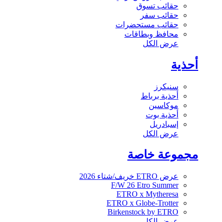
حقائب تسوق
حقائب سفر
حقائب مستحضرات
محافظ وبطاقات
عرض الكل
أحذية
سنيكرز
أحذية برباط
موكاسين
أحذية بوت
إسبادريل
عرض الكل
مجموعة خاصة
عرض ETRO خريف/شتاء 2026
F/W 26 Etro Summer
ETRO x Mytheresa
ETRO x Globe-Trotter
Birkenstock by ETRO
عرض الكل