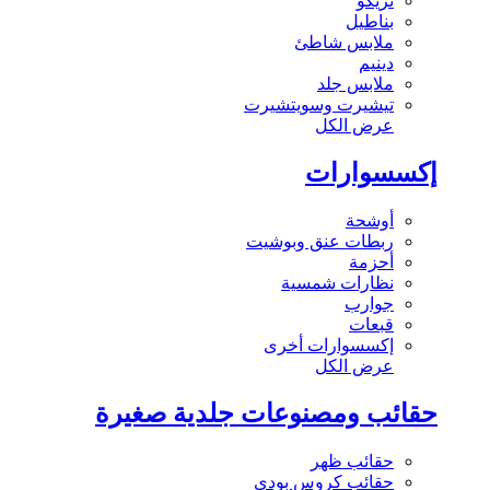
تريكو
بناطيل
ملابس شاطئ
دينيم
ملابس جلد
تيشيرت وسويتشيرت
عرض الكل
إكسسوارات
أوشحة
ربطات عنق وبوشيت
أحزمة
نظارات شمسية
جوارب
قبعات
إكسسوارات أخرى
عرض الكل
حقائب ومصنوعات جلدية صغيرة
حقائب ظهر
حقائب كروس بودي