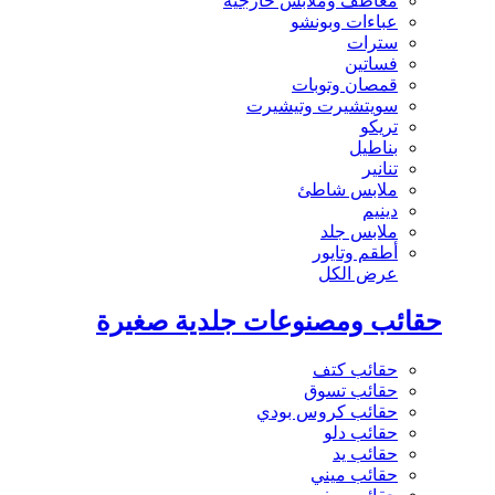
معاطف وملابس خارجية
عباءات وبونشو
سترات
فساتين
قمصان وتوبات
سويتشيرت وتيشيرت
تريكو
بناطيل
تنانير
ملابس شاطئ
دينيم
ملابس جلد
أطقم وتايور
عرض الكل
حقائب ومصنوعات جلدية صغيرة
حقائب كتف
حقائب تسوق
حقائب كروس بودي
حقائب دلو
حقائب يد
حقائب ميني