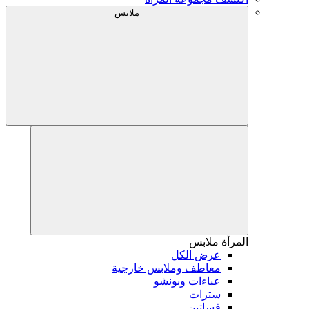
ملابس
المرأة
ملابس
عرض الكل
معاطف وملابس خارجية
عباءات وبونشو
سترات
فساتين