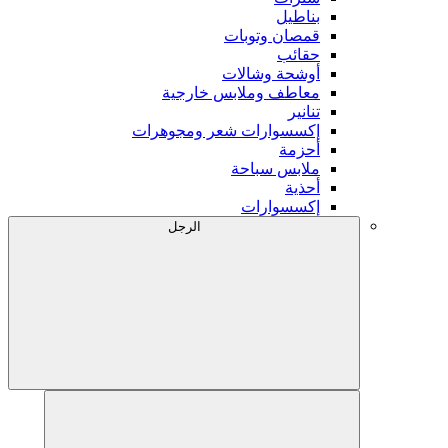
بناطيل
قمصان وتوبات
حقائب
أوشحة وشالات
معاطف وملابس خارجية
تنانير
إكسسوارات شعر ومجوهرات
أحزمة
ملابس سباحة
أحذية
إكسسوارات
الرجل