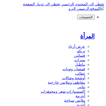
تخطي إلى المحتوى الرئيسي
تخطي إلى تذييل الصفحة
التخفيضات
المرأة
عرض أزياء
تريكو
فساتين
سترات
بناطيل
قمصان وتوبات
حقائب
أوشحة وشالات
معاطف وملابس خارجية
تنانير
إكسسوارات شعر ومجوهرات
أحزمة
ملابس سباحة
أحذية