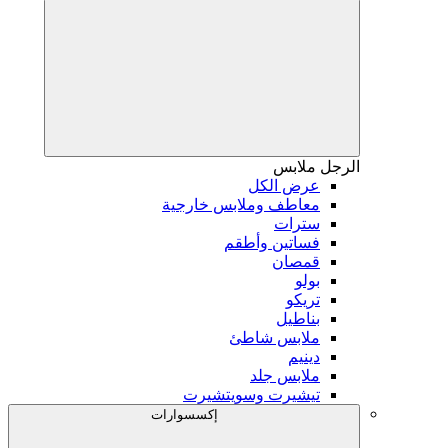
الرجل
ملابس
عرض الكل
معاطف وملابس خارجية
سترات
فساتين وأطقم
قمصان
بولو
تريكو
بناطيل
ملابس شاطئ
دينيم
ملابس جلد
تيشيرت وسويتشيرت
إكسسوارات