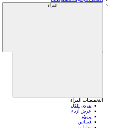
المرأة
التخفيضات
المرأة
عرض الكل
عرض أزياء
تريكو
فساتين
سترات