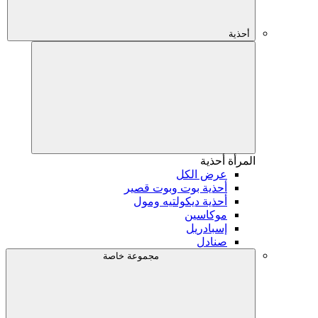
أحذية
المرأة
أحذية
عرض الكل
أحذية بوت وبوت قصير
أحذية ديكولتيه ومول
موكاسين
إسبادريل
صنادل
مجموعة خاصة