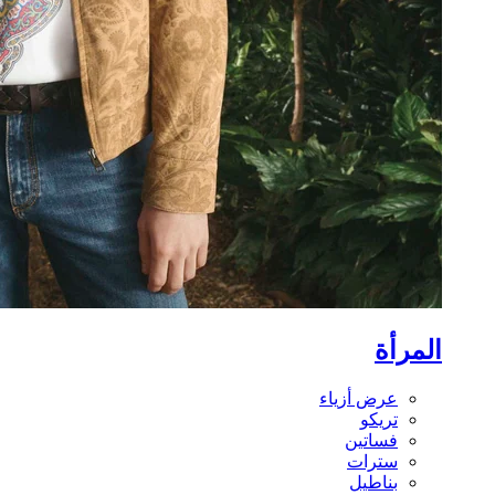
المرأة
عرض أزياء
تريكو
فساتين
سترات
بناطيل