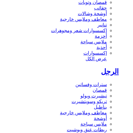
قمصان وتوبات
حقائب
أوشحة وشالات
معاطف وملابس خارجية
تنانير
إكسسوارات شعر ومجوهرات
أحزمة
ملابس سباحة
أحذية
إكسسوارات
عرض الكل
الرجل
سترات وفساتين
قمصان
تيشيرت وبولو
تريكو وسويتشيرت
بناطيل
معاطف وملابس خارجية
أوشحة
ملابس سباحة
ربطات عنق وبوشيت