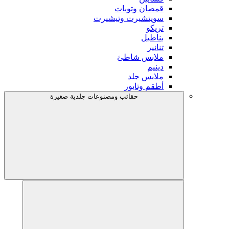
قمصان وتوبات
سويتشيرت وتيشيرت
تريكو
بناطيل
تنانير
ملابس شاطئ
دينيم
ملابس جلد
أطقم وتايور
حقائب ومصنوعات جلدية صغيرة