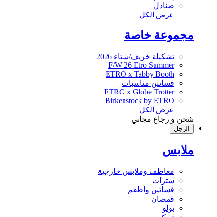
صنادل
عرض الكل
مجموعة خاصة
تشكيلة خريف/شتاء 2026
F/W 26 Etro Summer
ETRO x Tabby Booth
فساتين مناسبات
ETRO x Globe-Trotter
Birkenstock by ETRO
عرض الكل
شحن وإرجاع مجاني
الرجل
ملابس
معاطف وملابس خارجية
سترات
فساتين وأطقم
قمصان
بولو