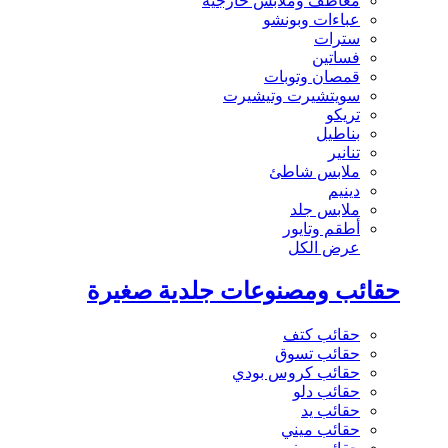
معاطف وملابس خارجية
عباءات وبونشو
سترات
فساتين
قمصان وتوبات
سويتشيرت وتيشيرت
تريكو
بناطيل
تنانير
ملابس شاطئ
دينيم
ملابس جلد
أطقم وتايور
عرض الكل
حقائب ومصنوعات جلدية صغيرة
حقائب كتف
حقائب تسوق
حقائب كروس بودي
حقائب دلو
حقائب يد
حقائب ميني