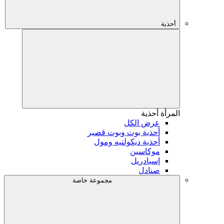
أحذية
المرأة
أحذية
عرض الكل
أحذية بوت وبوت قصير
أحذية ديكولتيه ومول
موكاسين
إسبادريل
صنادل
مجموعة خاصة