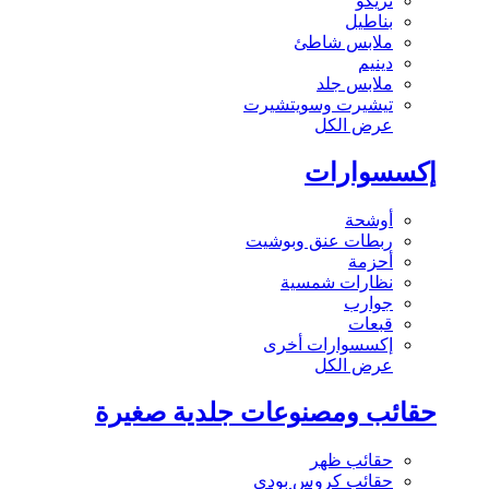
تريكو
بناطيل
ملابس شاطئ
دينيم
ملابس جلد
تيشيرت وسويتشيرت
عرض الكل
إكسسوارات
أوشحة
ربطات عنق وبوشيت
أحزمة
نظارات شمسية
جوارب
قبعات
إكسسوارات أخرى
عرض الكل
حقائب ومصنوعات جلدية صغيرة
حقائب ظهر
حقائب كروس بودي