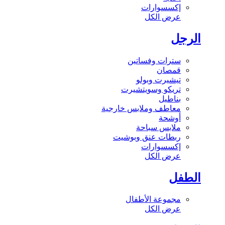
إكسسوارات
عرض الكل
الرجل
سترات وفساتين
قمصان
تيشيرت وبولو
تريكو وسويتشيرت
بناطيل
معاطف وملابس خارجية
أوشحة
ملابس سباحة
ربطات عنق وبوشيت
إكسسوارات
عرض الكل
الطفل
مجموعة الأطفال
عرض الكل