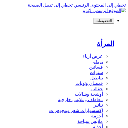
تخطي إلى المحتوى الرئيسي
تخطي إلى تذييل الصفحة
التخفيضات
المرأة
عرض أزياء
تريكو
فساتين
سترات
بناطيل
قمصان وتوبات
حقائب
أوشحة وشالات
معاطف وملابس خارجية
تنانير
إكسسوارات شعر ومجوهرات
أحزمة
ملابس سباحة
أحذية