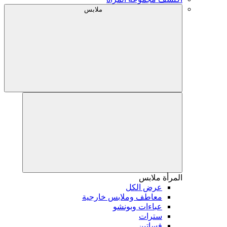
ملابس
المرأة
ملابس
عرض الكل
معاطف وملابس خارجية
عباءات وبونشو
سترات
فساتين