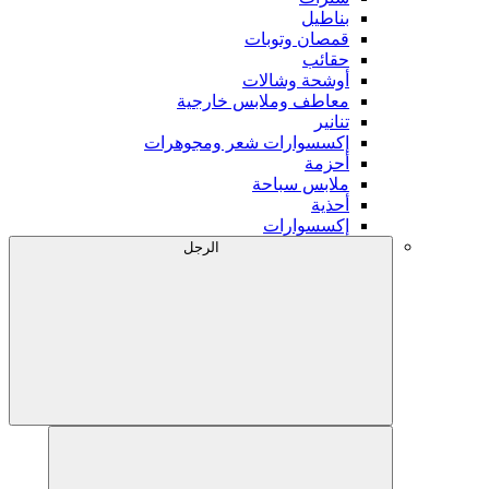
بناطيل
قمصان وتوبات
حقائب
أوشحة وشالات
معاطف وملابس خارجية
تنانير
إكسسوارات شعر ومجوهرات
أحزمة
ملابس سباحة
أحذية
إكسسوارات
الرجل