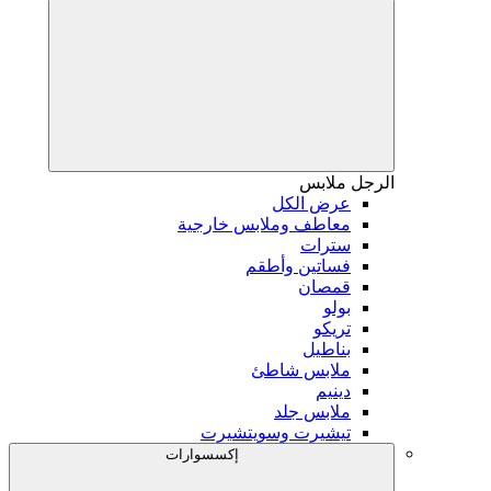
الرجل
ملابس
عرض الكل
معاطف وملابس خارجية
سترات
فساتين وأطقم
قمصان
بولو
تريكو
بناطيل
ملابس شاطئ
دينيم
ملابس جلد
تيشيرت وسويتشيرت
إكسسوارات