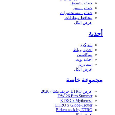
حقائب تسوق
حقائب سفر
حقائب مستحضرات
محافظ وبطاقات
عرض الكل
أحذية
سنيكرز
أحذية برباط
موكاسين
أحذية بوت
إسبادريل
عرض الكل
مجموعة خاصة
عرض ETRO خريف/شتاء 2026
F/W 26 Etro Summer
ETRO x Mytheresa
ETRO x Globe-Trotter
Birkenstock by ETRO
عرض الكل