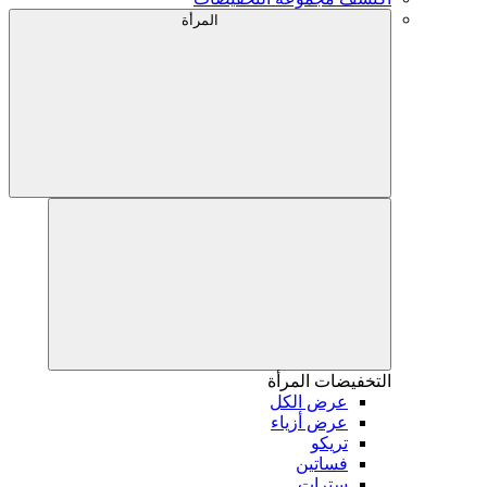
المرأة
التخفيضات
المرأة
عرض الكل
عرض أزياء
تريكو
فساتين
سترات