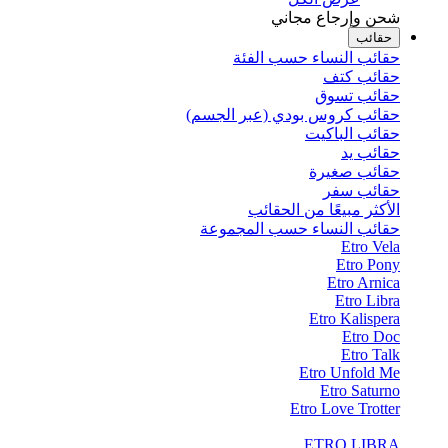
شحن وإرجاع مجاني
حقائب
حقائب النساء حسب الفئة
حقائب كتف
حقائب تسوق
حقائب كروس بودي (عبر الجسم)
حقائب الباكيت
حقائب يد
حقائب صغيرة
حقائب سفر
الأكثر مبيعًا من الحقائب
حقائب النساء حسب المجموعة
Etro Vela
Etro Pony
Etro Arnica
Etro Libra
Etro Kalispera
Etro Doc
Etro Talk
Etro Unfold Me
Etro Saturno
Etro Love Trotter
ETRO LIBRA