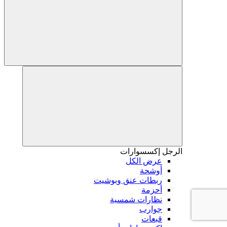
الرجل
إكسسوارات
عرض الكل
أوشحة
ربطات عنق وبوشيت
أحزمة
نظارات شمسية
جوارب
قبعات