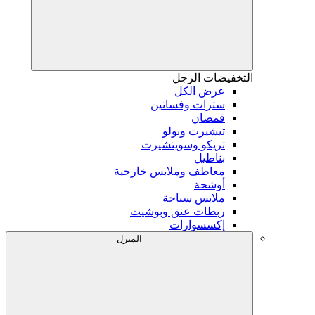
التخفيضات
الرجل
عرض الكل
سترات وفساتين
قمصان
تيشيرت وبولو
تريكو وسويتشيرت
بناطيل
معاطف وملابس خارجية
أوشحة
ملابس سباحة
ربطات عنق وبوشيت
إكسسوارات
المنزل